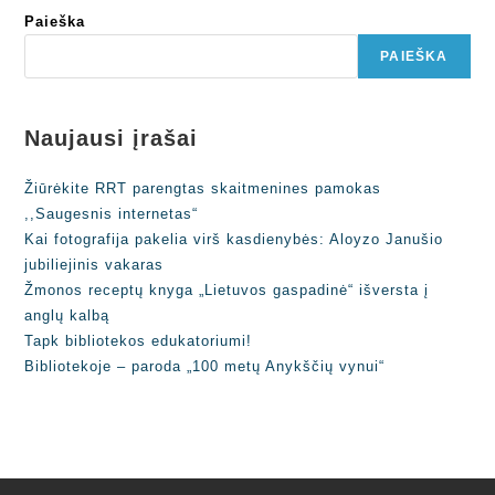
Paieška
PAIEŠKA
Naujausi įrašai
Žiūrėkite RRT parengtas skaitmenines pamokas
,,Saugesnis internetas“
Kai fotografija pakelia virš kasdienybės: Aloyzo Janušio
jubiliejinis vakaras
Žmonos receptų knyga „Lietuvos gaspadinė“ išversta į
anglų kalbą
Tapk bibliotekos edukatoriumi!
Bibliotekoje – paroda „100 metų Anykščių vynui“