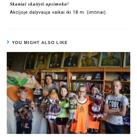
𝑺𝒌𝒂𝒏𝒊𝒂𝒊 𝒔𝒌𝒂𝒊𝒕𝒚𝒕𝒊 𝒂𝒑𝒔𝒊𝒎𝒐𝒌𝒂!
Akcijoje dalyvauja vaikai iki 18 m. (imtinai).
YOU MIGHT ALSO LIKE