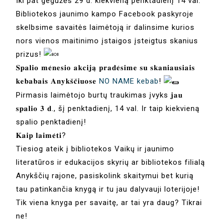
Iki pat gegužės 29 d. kiekvieną penktadienį 14 val.
Bibliotekos jaunimo kampo Facebook paskyroje
skelbsime savaitės laimėtoją ir dalinsime kurios
nors vienos maitinimo įstaigos įsteigtus skanius
prizus!
𝐒𝐩𝐚𝐥𝐢𝐨 𝐦𝐞̇𝐧𝐞𝐬𝐢𝐨 𝐚𝐤𝐜𝐢𝐣𝐚̨ 𝐩𝐫𝐚𝐝𝐞̇𝐬𝐢𝐦𝐞 𝐬𝐮 𝐬𝐤𝐚𝐧𝐢𝐚𝐮𝐬𝐢𝐚𝐢𝐬
𝐤𝐞𝐛𝐚𝐛𝐚𝐢𝐬 𝐀𝐧𝐲𝐤𝐬̌𝐜̌𝐢𝐮𝐨𝐬𝐞
NO NAME kebab
!
Pirmasis laimėtojo burtų traukimas įvyks 𝐣𝐚𝐮
𝐬𝐩𝐚𝐥𝐢𝐨 𝟑 𝐝., šį penktadienį, 14 val. Ir taip kiekvieną
spalio penktadienį!
𝐊𝐚𝐢𝐩 𝐥𝐚𝐢𝐦𝐞̇𝐭𝐢?
Tiesiog ateik į bibliotekos Vaikų ir jaunimo
literatūros ir edukacijos skyrių ar bibliotekos filialą
Anykščių rajone, pasiskolink skaitymui bet kurią
tau patinkančia knygą ir tu jau dalyvauji loterijoje!
Tik viena knyga per savaitę, ar tai yra daug? Tikrai
ne!