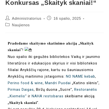
Konkursas „Skaityk skaniai!“
Administratorius
16 spalio, 2025
Naujienos
𝐏𝐫𝐚𝐝𝐞𝐝𝐚𝐦𝐞 𝐬𝐤𝐚𝐢𝐭𝐲𝐦𝐨 𝐬𝐤𝐚𝐭𝐢𝐧𝐢𝐦𝐨 𝐚𝐤𝐜𝐢𝐣𝐚̨ „𝐒𝐤𝐚𝐢𝐭𝐲𝐤
𝐬𝐤𝐚𝐧𝐢𝐚𝐢“!
Nuo spalio iki gegužės bibliotekos Vaikų ir jaunimo
literatūros ir edukacijos skyrius ir visi bibliotekos
filialai Anykščių rajone, kartu su šauniausiomis
Anykščių maitinimo įstaigomis:
NO NAME kebab
,
Perino food & wine
,
Mandri Puodai
„Katino slėnis“,
Pirmas Daigas
, Biržų duona „Sucre”,
Restoranėlis
,,Kiemelis’’
ir
NAHA restobaras
skelbiame akciją
„𝐒𝐤𝐚𝐢𝐭𝐲𝐤 𝐬𝐤𝐚𝐧𝐢𝐚𝐢”.