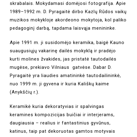
skrabalais. Mokydamasi domėjosi fotografija. Apie
1989–1992 m. D. Pyragaitė dirbo Kazlų Rūdos vaikų
muzikos mokykloje akordeono mokytoja, kol paliko
pedagoginį darbą, tapdama laisvąja menininke.
Apie 1991 m. ji susidomėjo keramika, baigė Kauno
suaugusiųjų vakarinę dailės mokyklą ir pradėjo
kurti molines žvakides, jas pristatė tautodailės
mugėse, prekiavo Vilniaus gatvėse. Dabar D.
Pyragaitė yra liaudies amatininkė tautodailininkė,
nuo 1999 m. ji gyvena ir kuria Kališkų kaime
(Anykščių r.).
Keramikė kuria dekoratyvias ir spalvingas
keramines kompozicijas buičiai ir interjerams,
daugiausia – realius ir fantastinius gyvūnus,
katinus, taip pat dekoruotas gamtos motyvais