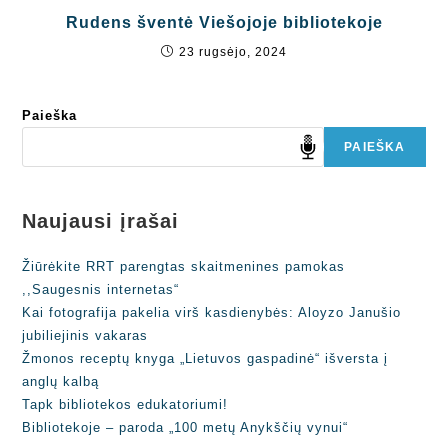
Rudens šventė Viešojoje bibliotekoje
23 rugsėjo, 2024
Paieška
PAIEŠKA
Naujausi įrašai
Žiūrėkite RRT parengtas skaitmenines pamokas
,,Saugesnis internetas“
Kai fotografija pakelia virš kasdienybės: Aloyzo Janušio
jubiliejinis vakaras
Žmonos receptų knyga „Lietuvos gaspadinė“ išversta į
anglų kalbą
Tapk bibliotekos edukatoriumi!
Bibliotekoje – paroda „100 metų Anykščių vynui“