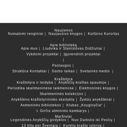
Naujienos
Numatomi renginiai
Naujausios knygos
Kultūros Kurortas
Apie biblioteką
Apie mus
Liudvika ir Stanislovas Didžiuliai
Vykdomi projektai
Įgyvendinti projektai
Paslaugos
Struktūra
Kontaktai
Darbo laikas
Svetainės medis
Kraštotyra
Kraštotyra ir leidyba
Anykščių kraštas spaudoje
Periodika skaitmeninėse laikmenose
Elektroninės knygos
Skaitmeninės kolekcijos
Anykštėno kraštotyrininko skaitykla
Žymūs anykštėnai
Asmeninės bibliotekos
Klubas „Knyginyčia“
I. Girčio atminimo kambarys
Maršrutai
Legendinės Anykščių girdyklos
Nuo Daikslio iki Peslių
13 tiltų per Šventąją
Kurklių krašto istorija