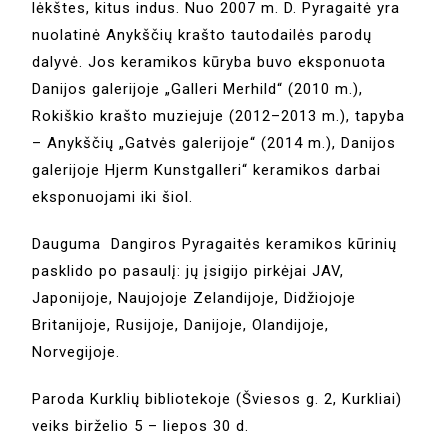
lėkštes, kitus indus. Nuo 2007 m. D. Pyragaitė yra
nuolatinė Anykščių krašto tautodailės parodų
dalyvė. Jos keramikos kūryba buvo eksponuota
Danijos galerijoje „Galleri Merhild“ (2010 m.),
Rokiškio krašto muziejuje (2012–2013 m.), tapyba
– Anykščių „Gatvės galerijoje“ (2014 m.), Danijos
galerijoje Hjerm Kunstgalleri“ keramikos darbai
eksponuojami iki šiol.
Dauguma Dangiros Pyragaitės keramikos kūrinių
pasklido po pasaulį: jų įsigijo pirkėjai JAV,
Japonijoje, Naujojoje Zelandijoje, Didžiojoje
Britanijoje, Rusijoje, Danijoje, Olandijoje,
Norvegijoje.
Paroda Kurklių bibliotekoje (Šviesos g. 2, Kurkliai)
veiks birželio 5 – liepos 30 d.