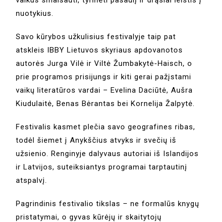
vaikus smalsauti, tyrinėti pasaulį ir drąsiai leistis į
nuotykius.
Savo kūrybos užkulisius festivalyje taip pat
atskleis IBBY Lietuvos skyriaus apdovanotos
autorės Jurga Vilė ir Viltė Žumbakytė-Haisch, o
prie programos prisijungs ir kiti gerai pažįstami
vaikų literatūros vardai – Evelina Daciūtė, Aušra
Kiudulaitė, Benas Bėrantas bei Kornelija Žalpytė.
Festivalis kasmet plečia savo geografines ribas,
todėl šiemet į Anykščius atvyks ir svečių iš
užsienio. Renginyje dalyvaus autoriai iš Islandijos
ir Latvijos, suteiksiantys programai tarptautinį
atspalvį.
Pagrindinis festivalio tikslas – ne formalūs knygų
pristatymai, o gyvas kūrėjų ir skaitytojų