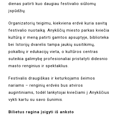
dienas patirti kuo daugiau festivalio siūlomų
įspūdžių.
Organizatorių teigimu, kiekviena erdvė kuria savitą
festivalio nuotaiką. Anykščių miesto parkas kviečia
kultūrą ir meną patirti gamtos apsuptyje, biblioteka
bei Istorijų dvarelis tampa jaukių susitikimų,
pokalbių ir edukacijų vieta, o kultūros centras
suteikia galimybę profesionaliai pristatyti didesnio
masto renginius ir spektaklius.
Festivalis draugiškas ir keturkojams šeimos
nariams – renginių erdvės bus atviros
augintiniams, todėl lankytojai kviečiami į Anykščius
vykti kartu su savo šunimis.
Bilietus ragina įsigyti iš anksto