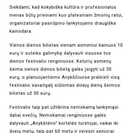
Siekdami, kad kokybiška kultūra ir profesionalus
menas būtų prieinami kuo platesniam žmonių ratui,
organizatoriai pasirūpino lankytojams draugiška
kainodara.
Vienos dienos bilietas vienam asmeniui kainuos 10
eurų ir suteiks galimybę dalyvauti visuose tos
dienos festivalio renginiuose. Keturių asmenų
šeima vienos dienos bilietą galės įsigyti už 30
eurų, o planuojantiems Anykščiuose praleisti visą
festivalio savaitgalį siūlomas dviejų dienų šeimos
bilietas už 50 eurų.
Festivalis taip pat užtikrina nemokamą lankymąsi
daliai svečių. Nemokamai renginiuose galės
dalyvauti „Anykštėno“ kortelės turėtojai, vaikai iki
dvejų metų, taip pat 60 metų ir vyresni senjorai.