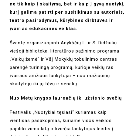
ne tik kaip į skaitymą, bet ir kaip į gyvą nuotykį,
kurį galima patirti per susitikimus su autoriais,
teatro pasirodymus, kūrybines dirbtuves ir
įvairias edukacines veiklas.
Šventę organizuojanti Anykščių L. ir S. Didžiulių
viešoji biblioteka, literatūros pažinimo programa
„Vaikų žemė“ ir VšĮ Mokyklų tobulinimo centras
parengė turiningą programą, kurioje veiklų ras
įvairaus amžiaus lankytojai – nuo mažiausių
skaitytojų iki jų tėvų ir senelių.
Nuo Metų knygos laureačių iki užsienio svečių
Festivalis „Nuotykiai tęsiasi“ kuriamas kaip
vientisas pasakojimas, kuriame visos veiklos
papildo viena kitą ir kviečia lankytojus leistis į