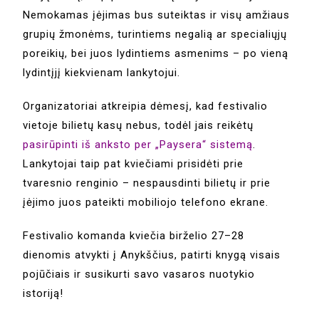
Nemokamas įėjimas bus suteiktas ir visų amžiaus
grupių žmonėms, turintiems negalią ar specialiųjų
poreikių, bei juos lydintiems asmenims – po vieną
lydintįjį kiekvienam lankytojui.
Organizatoriai atkreipia dėmesį, kad festivalio
vietoje bilietų kasų nebus, todėl jais reikėtų
pasirūpinti iš anksto per „Paysera“ sistemą
.
Lankytojai taip pat kviečiami prisidėti prie
tvaresnio renginio – nespausdinti bilietų ir prie
įėjimo juos pateikti mobiliojo telefono ekrane.
Festivalio komanda kviečia birželio 27–28
dienomis atvykti į Anykščius, patirti knygą visais
pojūčiais ir susikurti savo vasaros nuotykio
istoriją!