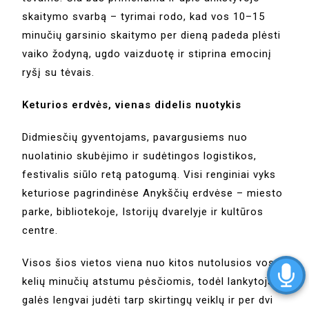
skaitymo svarbą – tyrimai rodo, kad vos 10–15
minučių garsinio skaitymo per dieną padeda plėsti
vaiko žodyną, ugdo vaizduotę ir stiprina emocinį
ryšį su tėvais.
Keturios erdvės, vienas didelis nuotykis
Didmiesčių gyventojams, pavargusiems nuo
nuolatinio skubėjimo ir sudėtingos logistikos,
festivalis siūlo retą patogumą. Visi renginiai vyks
keturiose pagrindinėse Anykščių erdvėse – miesto
parke, bibliotekoje, Istorijų dvarelyje ir kultūros
centre.
Visos šios vietos viena nuo kitos nutolusios vos
kelių minučių atstumu pėsčiomis, todėl lankytojai
galės lengvai judėti tarp skirtingų veiklų ir per dvi