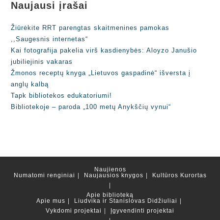
Naujausi įrašai
Žiūrėkite RRT parengtas skaitmenines pamokas
,,Saugesnis internetas“
Kai fotografija pakelia virš kasdienybės: Aloyzo Janušio
jubiliejinis vakaras
Žmonos receptų knyga „Lietuvos gaspadinė“ išversta į
anglų kalbą
Tapk bibliotekos edukatoriumi!
Bibliotekoje – paroda „100 metų Anykščių vynui“
Naujienos
Numatomi renginiai
Naujausios knygos
Kultūros Kurortas
Apie biblioteką
Apie mus
Liudvika ir Stanislovas Didžiuliai
Vykdomi projektai
Įgyvendinti projektai