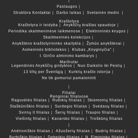
Paslaugos
Struktūra
Kontaktai
Darbo laikas
Svetainės medis
Kraštotyra
Kraštotyra ir leidyba
Anykščių kraštas spaudoje
Periodika skaitmeninėse laikmenose
Elektroninės knygos
Skaitmeninės kolekcijos
Anykštėno kraštotyrininko skaitykla
Žymūs anykštėnai
Asmeninės bibliotekos
Klubas „Knyginyčia“
I. Girčio atminimo kambarys
Maršrutai
Legendinės Anykščių girdyklos
Nuo Daikslio iki Peslių
13 tiltų per Šventąją
Kurklių krašto istorija
Ne tik gomuriui pamaloninti
Filialai
Renginiai filialuose
Raguvėlės filialas
Rubikių filialas
Skiemonių filialas
Staškūniškio filialas
Surdegio filialas
Svėdasų filialas
Svirnų II filialas
Šerių filialas
Traupio filialas
Viešintų filialas
Kavarsko filialas
Troškūnų filialas
Andrioniškio filialas
Ažuožerių filialas
Budrių filialas
Burbiškio filialas
Debeikių filialas
N. Elmininkų filialas