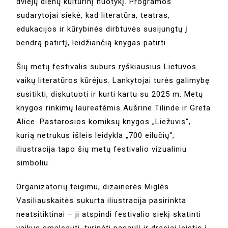
dviejų dienų kultūrinį nuotykį. Programos
sudarytojai siekė, kad literatūra, teatras,
edukacijos ir kūrybinės dirbtuvės susijungtų į
bendrą patirtį, leidžiančią knygas patirti.
Šių metų festivalis suburs ryškiausius Lietuvos
vaikų literatūros kūrėjus. Lankytojai turės galimybę
susitikti, diskutuoti ir kurti kartu su 2025 m. Metų
knygos rinkimų laureatėmis Aušrine Tilinde ir Greta
Alice. Pastarosios komiksų knygos „Liežuvis“,
kurią netrukus išleis leidykla „700 eilučių“,
iliustracija tapo šių metų festivalio vizualiniu
simboliu.
Organizatorių teigimu, dizainerės Miglės
Vasiliauskaitės sukurta iliustracija pasirinkta
neatsitiktinai – ji atspindi festivalio siekį skatinti