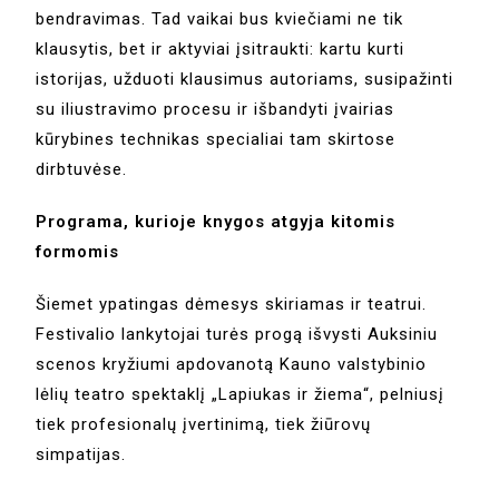
bendravimas. Tad vaikai bus kviečiami ne tik
klausytis, bet ir aktyviai įsitraukti: kartu kurti
istorijas, užduoti klausimus autoriams, susipažinti
su iliustravimo procesu ir išbandyti įvairias
kūrybines technikas specialiai tam skirtose
dirbtuvėse.
Programa, kurioje knygos atgyja kitomis
formomis
Šiemet ypatingas dėmesys skiriamas ir teatrui.
Festivalio lankytojai turės progą išvysti Auksiniu
scenos kryžiumi apdovanotą Kauno valstybinio
lėlių teatro spektaklį „Lapiukas ir žiema“, pelniusį
tiek profesionalų įvertinimą, tiek žiūrovų
simpatijas.