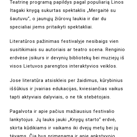
Teatrinę programą papildys pagal populiarią Linos
Itagaki knygą sukurtas spektaklis „Mergaitė su
šautuvu“, o jaunųjų žiūrovų laukia ir dar du
specialiai jiems pritaikyti spektakliai.
Literatūros pažinimas festivalyje nesibaigs vien
susitikimais su autoriais ar teatro scena. Renginio
erdvėse įsikurs ir devynių bibliotekų bei muziejų iš
visos Lietuvos parengtos interaktyvios veiklos.
Jose literatūra atsiskleis per žaidimus, kūrybinius
iššūkius ir įvairias edukacijas, kviesiančias vaikus
tapti aktyviais dalyviais, o ne tik stebėtojais.
Pagalvota ir apie pačius mažiausius festivalio
lankytojus. Jų lauks jauki „Knygų starto“ erdvė,
skirta kūdikiams ir vaikams iki dvejų metų bei jų
tėvams. Čia bus primenama ir apie ankstyvojo