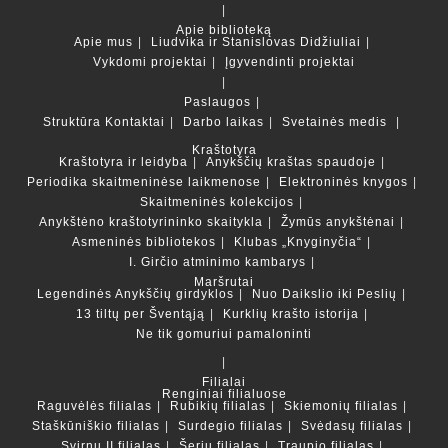
Apie biblioteką
Apie mus
Liudvika ir Stanislovas Didžiuliai
Vykdomi projektai
Įgyvendinti projektai
Paslaugos
Struktūra
Kontaktai
Darbo laikas
Svetainės medis
Kraštotyra
Kraštotyra ir leidyba
Anykščių kraštas spaudoje
Periodika skaitmeninėse laikmenose
Elektroninės knygos
Skaitmeninės kolekcijos
Anykštėno kraštotyrininko skaitykla
Žymūs anykštėnai
Asmeninės bibliotekos
Klubas „Knyginyčia“
I. Girčio atminimo kambarys
Maršrutai
Legendinės Anykščių girdyklos
Nuo Daikslio iki Peslių
13 tiltų per Šventąją
Kurklių krašto istorija
Ne tik gomuriui pamaloninti
Filialai
Renginiai filialuose
Raguvėlės filialas
Rubikių filialas
Skiemonių filialas
Staškūniškio filialas
Surdegio filialas
Svėdasų filialas
Svirnų II filialas
Šerių filialas
Traupio filialas