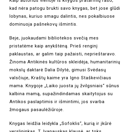
Kaip autorius vienoje iš knygos pratarmių rašo,
kad nėra patogu brukti savo knygas, bet jose glūdi
lobynas, kuriuo smagu dalintis, nes pokalbiuose
dominuoja pašnekovų išmintis.
Beje, juokaudami bibliotekos svečią mes
pristatėme kaip anykštėną. Prieš renginį
paklaustas, ar galim taip pažaisti, neprieštaravo.
Žinoma Antikinės kultūros skleidėja, humanitarinių
mokslų daktarė Dalia Dilytė, gimusi Svėdasų
valsčiuje, Kraštų kaime yra Igno Staškevičiaus
mama. Knygoje „Laiko juosta jų žvilgsniais“ sūnus
kalbina mamą, supažindindamas skaitytojus su
Antikos paslaptimis ir išmintimi, jos svarba
žmogaus pasaulėžiūroje.
Knygas leidžia leidykla „Sofoklis“, kurią ir įkūrė
verslininkas. T. Ivanauskas klausė, ar toks