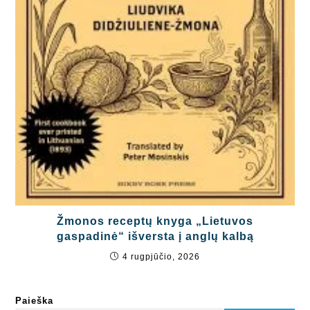
Žmonos receptų knyga „Lietuvos
gaspadinė“ išversta į anglų kalbą
4 rugpjūčio, 2026
Paieška