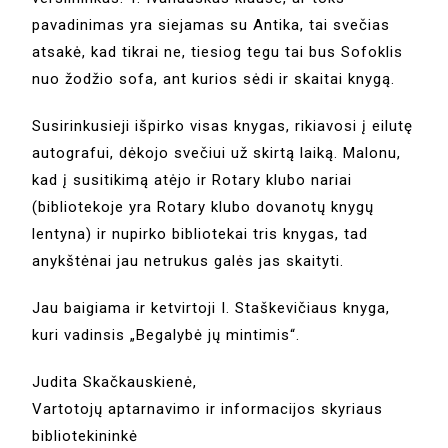
pavadinimas yra siejamas su Antika, tai svečias
atsakė, kad tikrai ne, tiesiog tegu tai bus Sofoklis
nuo žodžio sofa, ant kurios sėdi ir skaitai knygą.
Susirinkusieji išpirko visas knygas, rikiavosi į eilutę
autografui, dėkojo svečiui už skirtą laiką. Malonu,
kad į susitikimą atėjo ir Rotary klubo nariai
(bibliotekoje yra Rotary klubo dovanotų knygų
lentyna) ir nupirko bibliotekai tris knygas, tad
anykštėnai jau netrukus galės jas skaityti.
Jau baigiama ir ketvirtoji I. Staškevičiaus knyga,
kuri vadinsis „Begalybė jų mintimis“.
Judita Skačkauskienė,
Vartotojų aptarnavimo ir informacijos skyriaus
bibliotekininkė