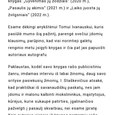
knygas: „Gyvenimas jų žodžiais“ (2020 m.),
„Pasaulis jų akimis“ (2021 m.) ir „Laiko juosta jų
žvilgsniais“ (2022 m.).
Esame dėkingi anykštėnui Tomui Ivanauskui, kuris
pasiūlė mums šią pažintį, parengė svečiui įdomių
klausimų, parūpino, kad visi norintieji galėtų
renginio metu įsigyti knygas ir čia pat jas papuošti
autoriaus autografu.
Paklaustas, kodėl savo knygas rašo publicistiniu
žanru, imdamas interviu iš labai žinomų, daug savo
srityse pasiekusių žmonių, I. Staškevičius atsakė,
kad praktiškai iš savanaudiškų paskatų, nes jam
įdomu ir malonu kalbinti mokslininkus, mąstytojus,
kūrėjus, kurie sukaupė patirties, įgalinančios
pažvelgti į pasaulį skvarbiau, nei esame įpratę.