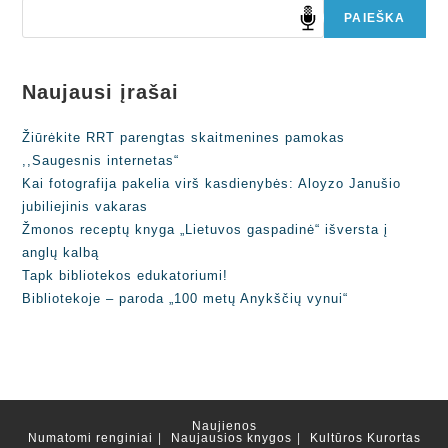
PAIEŠKA
Naujausi įrašai
Žiūrėkite RRT parengtas skaitmenines pamokas
,,Saugesnis internetas“
Kai fotografija pakelia virš kasdienybės: Aloyzo Janušio
jubiliejinis vakaras
Žmonos receptų knyga „Lietuvos gaspadinė“ išversta į
anglų kalbą
Tapk bibliotekos edukatoriumi!
Bibliotekoje – paroda „100 metų Anykščių vynui“
Naujienos
Numatomi renginiai
Naujausios knygos
Kultūros Kurortas