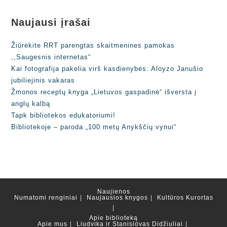
Naujausi įrašai
Žiūrėkite RRT parengtas skaitmenines pamokas
,,Saugesnis internetas“
Kai fotografija pakelia virš kasdienybės: Aloyzo Janušio
jubiliejinis vakaras
Žmonos receptų knyga „Lietuvos gaspadinė“ išversta į
anglų kalbą
Tapk bibliotekos edukatoriumi!
Bibliotekoje – paroda „100 metų Anykščių vynui“
Naujienos
Numatomi renginiai
Naujausios knygos
Kultūros Kurortas
Apie biblioteką
Apie mus
Liudvika ir Stanislovas Didžiuliai