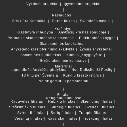
Vykdomi projektai
Įgyvendinti projektai
Paslaugos
Struktūra
Kontaktai
Darbo laikas
Svetainės medis
Kraštotyra
Kraštotyra ir leidyba
Anykščių kraštas spaudoje
Periodika skaitmeninėse laikmenose
Elektroninės knygos
Skaitmeninės kolekcijos
Anykštėno kraštotyrininko skaitykla
Žymūs anykštėnai
Asmeninės bibliotekos
Klubas „Knyginyčia“
I. Girčio atminimo kambarys
Maršrutai
Legendinės Anykščių girdyklos
Nuo Daikslio iki Peslių
13 tiltų per Šventąją
Kurklių krašto istorija
Ne tik gomuriui pamaloninti
Filialai
Renginiai filialuose
Raguvėlės filialas
Rubikių filialas
Skiemonių filialas
Staškūniškio filialas
Surdegio filialas
Svėdasų filialas
Svirnų II filialas
Šerių filialas
Traupio filialas
Viešintų filialas
Kavarsko filialas
Troškūnų filialas