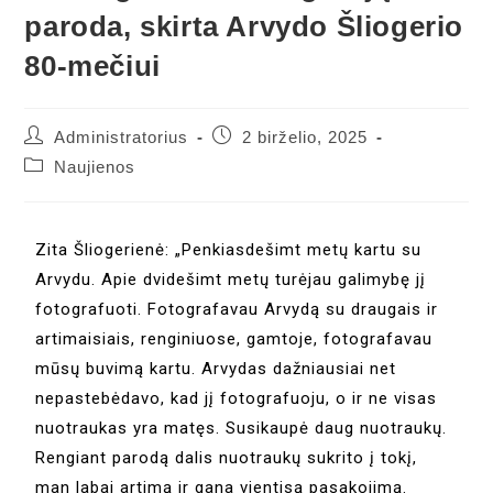
paroda, skirta Arvydo Šliogerio
80-mečiui
Administratorius
2 birželio, 2025
Naujienos
Zita Šliogerienė: „Penkiasdešimt metų kartu su
Arvydu. Apie dvidešimt metų turėjau galimybę jį
fotografuoti. Fotografavau Arvydą su draugais ir
artimaisiais, renginiuose, gamtoje, fotografavau
mūsų buvimą kartu. Arvydas dažniausiai net
nepastebėdavo, kad jį fotografuoju, o ir ne visas
nuotraukas yra matęs. Susikaupė daug nuotraukų.
Rengiant parodą dalis nuotraukų sukrito į tokį,
man labai artimą ir gana vientisą pasakojimą.