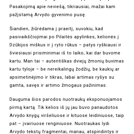
Pasakojimą apie neviešą, tikriausiai, mažai kam
pažįstamą Arvydo gyvenimo pusę.
Šiandien, žiūrėdama į praeitį, suvokiu, kad
pasivaikščiojimai po Pilaitės apylinkes, kelionės į
Dzūkijos miškus ir į ryto rūkus – patys ryškiausi ir
šviesiausi prisiminimai iš to laiko, kai dar buvome
kartu. Man tai – autentiškas dviejų žmonių buvimas
kartu tyloje – be nereikalingų žodžių, be kaukių ar
apsimetinėjimo ir tikras, labai artimas ryšys su
gamta, savęs ir artimo žmogaus pažinimas.
Dauguma šios parodos nuotraukų eksponuojamos
pirmą kartą. Tik kelios iš jų jau buvo panaudotos
Arvydo knygų viršeliuose ir kituose leidiniuose, taip
pat – įvairiuose renginiuose. Nuotraukas lydi
Arvydo tekstų fragmentai, manau, atspindintys ir