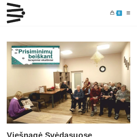
0
Viešnagė Svėdasuose