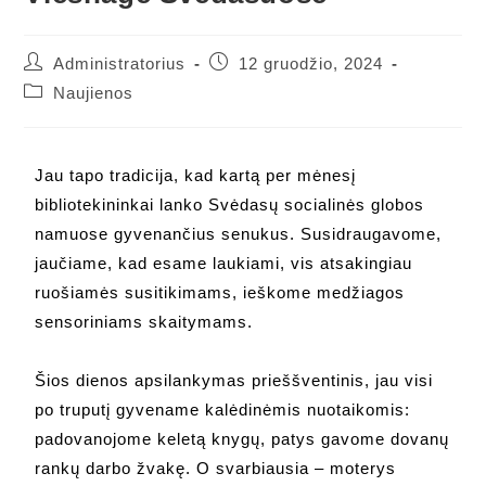
Administratorius
12 gruodžio, 2024
Naujienos
Jau tapo tradicija, kad kartą per mėnesį
bibliotekininkai lanko Svėdasų socialinės globos
namuose gyvenančius senukus. Susidraugavome,
jaučiame, kad esame laukiami, vis atsakingiau
ruošiamės susitikimams, ieškome medžiagos
sensoriniams skaitymams.
Šios dienos apsilankymas prieššventinis, jau visi
po truputį gyvename kalėdinėmis nuotaikomis:
padovanojome keletą knygų, patys gavome dovanų
rankų darbo žvakę. O svarbiausia – moterys