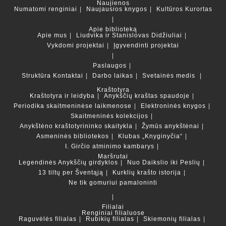
Naujienos
Numatomi renginiai
Naujausios knygos
Kultūros Kurortas
Apie biblioteką
Apie mus
Liudvika ir Stanislovas Didžiuliai
Vykdomi projektai
Įgyvendinti projektai
Paslaugos
Struktūra
Kontaktai
Darbo laikas
Svetainės medis
Kraštotyra
Kraštotyra ir leidyba
Anykščių kraštas spaudoje
Periodika skaitmeninėse laikmenose
Elektroninės knygos
Skaitmeninės kolekcijos
Anykštėno kraštotyrininko skaitykla
Žymūs anykštėnai
Asmeninės bibliotekos
Klubas „Knyginyčia“
I. Girčio atminimo kambarys
Maršrutai
Legendinės Anykščių girdyklos
Nuo Daikslio iki Peslių
13 tiltų per Šventąją
Kurklių krašto istorija
Ne tik gomuriui pamaloninti
Filialai
Renginiai filialuose
Raguvėlės filialas
Rubikių filialas
Skiemonių filialas