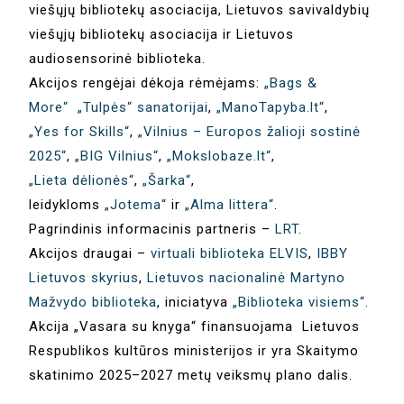
viešųjų bibliotekų asociacija, Lietuvos savivaldybių
viešųjų bibliotekų asociacija ir Lietuvos
audiosensorinė biblioteka.
Akcijos rengėjai dėkoja rėmėjams:
„Bags &
More“
„Tulpės“ sanatorijai
,
„ManoTapyba.lt“
,
„Yes for Skills“
,
„Vilnius – Europos žalioji sostinė
2025“
,
„BIG Vilnius“
,
„Mokslobaze.lt“
,
„Lieta dėlionės“
,
„Šarka“
,
leidykloms
„Jotema“
ir
„Alma littera“
.
Pagrindinis informacinis partneris –
LRT
.
Akcijos draugai –
virtuali biblioteka ELVIS
, ​​​​​​​​
IBBY
Lietuvos skyrius
,
Lietuvos nacionalinė Martyno
Mažvydo biblioteka
, iniciatyva
„Biblioteka visiems“
.
Akcija „Vasara su knyga“ finansuojama Lietuvos
Respublikos kultūros ministerijos ir yra Skaitymo
skatinimo 2025–2027 metų veiksmų plano dalis.