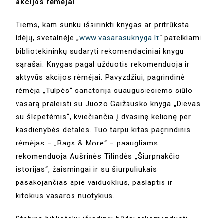
akcijos rėmėjai
Tiems, kam sunku išsirinkti knygas ar pritrūksta
idėjų, svetainėje „
www.vasarasuknyga.lt
“ pateikiami
bibliotekininkų sudaryti rekomendaciniai knygų
sąrašai. Knygas pagal užduotis rekomenduoja ir
aktyvūs akcijos rėmėjai. Pavyzdžiui, pagrindinė
rėmėja „Tulpės“ sanatorija suaugusiesiems siūlo
vasarą praleisti su Juozo Gaižausko knyga „Dievas
su šlepetėmis“, kviečiančia į dvasinę kelionę per
kasdienybės detales. Tuo tarpu kitas pagrindinis
rėmėjas – „Bags & More“ – paaugliams
rekomenduoja Aušrinės Tilindės „Šiurpnakčio
istorijas“, žaismingai ir su šiurpuliukais
pasakojančias apie vaiduoklius, paslaptis ir
kitokius vasaros nuotykius.