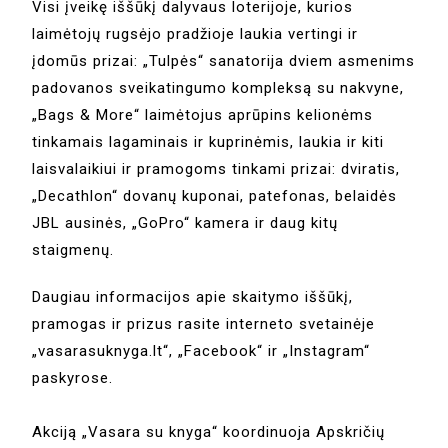
Visi įveikę iššūkį dalyvaus loterijoje, kurios
laimėtojų rugsėjo pradžioje laukia vertingi ir
įdomūs prizai: „Tulpės“ sanatorija dviem asmenims
padovanos sveikatingumo kompleksą su nakvyne,
„Bags & More“ laimėtojus aprūpins kelionėms
tinkamais lagaminais ir kuprinėmis, laukia ir kiti
laisvalaikiui ir pramogoms tinkami prizai: dviratis,
„Decathlon“ dovanų kuponai, patefonas, belaidės
JBL ausinės, „GoPro“ kamera ir daug kitų
staigmenų.
Daugiau informacijos apie skaitymo iššūkį,
pramogas ir prizus rasite interneto svetainėje
„vasarasuknyga.lt“, „Facebook“ ir „Instagram“
paskyrose.
Akciją „Vasara su knyga“ koordinuoja Apskričių