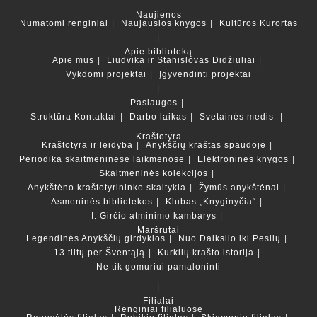
Naujienos
Numatomi renginiai
Naujausios knygos
Kultūros Kurortas
Apie biblioteką
Apie mus
Liudvika ir Stanislovas Didžiuliai
Vykdomi projektai
Įgyvendinti projektai
Paslaugos
Struktūra
Kontaktai
Darbo laikas
Svetainės medis
Kraštotyra
Kraštotyra ir leidyba
Anykščių kraštas spaudoje
Periodika skaitmeninėse laikmenose
Elektroninės knygos
Skaitmeninės kolekcijos
Anykštėno kraštotyrininko skaitykla
Žymūs anykštėnai
Asmeninės bibliotekos
Klubas „Knyginyčia“
I. Girčio atminimo kambarys
Maršrutai
Legendinės Anykščių girdyklos
Nuo Daikslio iki Peslių
13 tiltų per Šventąją
Kurklių krašto istorija
Ne tik gomuriui pamaloninti
Filialai
Renginiai filialuose