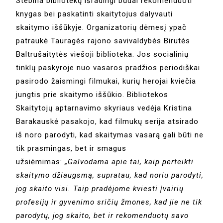
Stebina bibliotekų išradingi būdai rekomenduoti
knygas bei paskatinti skaitytojus dalyvauti
skaitymo iššūkyje. Organizatorių dėmesį ypač
patraukė Tauragės rajono savivaldybės Birutės
Baltrušaitytės viešoji biblioteka. Jos socialinių
tinklų paskyroje nuo vasaros pradžios periodiškai
pasirodo žaismingi filmukai, kurių herojai kviečia
jungtis prie skaitymo iššūkio. Bibliotekos
Skaitytojų aptarnavimo skyriaus vedėja Kristina
Barakauskė pasakojo, kad filmukų serija atsirado
iš noro parodyti, kad skaitymas vasarą gali būti ne
tik prasmingas, bet ir smagus
užsiėmimas:
„Galvodama apie tai, kaip perteikti
skaitymo džiaugsmą, supratau, kad noriu parodyti,
jog skaito visi. Taip pradėjome kviesti įvairių
profesijų ir gyvenimo sričių žmones, kad jie ne tik
parodytų, jog skaito, bet ir rekomenduotų savo