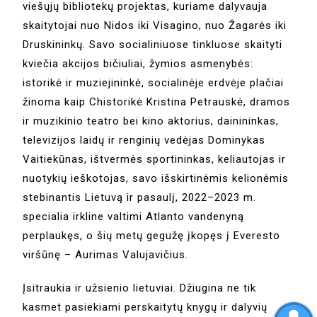
viešųjų bibliotekų projektas, kuriame dalyvauja
skaitytojai nuo Nidos iki Visagino, nuo Žagarės iki
Druskininkų. Savo socialiniuose tinkluose skaityti
kviečia akcijos bičiuliai, žymios asmenybės:
istorikė ir muziejininkė, socialinėje erdvėje plačiai
žinoma kaip Chistorikė Kristina Petrauskė, dramos
ir muzikinio teatro bei kino aktorius, dainininkas,
televizijos laidų ir renginių vedėjas Dominykas
Vaitiekūnas, ištvermės sportininkas, keliautojas ir
nuotykių ieškotojas, savo išskirtinėmis kelionėmis
stebinantis Lietuvą ir pasaulį, 2022–2023 m.
specialia irkline valtimi Atlanto vandenyną
perplaukęs, o šių metų gegužę įkopęs į Everesto
viršūnę – Aurimas Valujavičius.
Įsitraukia ir užsienio lietuviai. Džiugina ne tik
kasmet pasiekiami perskaitytų knygų ir dalyvių