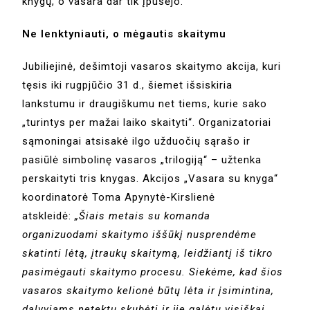
knygų, o vasara dar tik įpusėjo.
Ne lenktyniauti, o mėgautis skaitymu
Jubiliejinė, dešimtoji vasaros skaitymo akcija, kuri
tęsis iki rugpjūčio 31 d., šiemet išsiskiria
lankstumu ir draugiškumu net tiems, kurie sako
„turintys per mažai laiko skaityti“. Organizatoriai
sąmoningai atsisakė ilgo užduočių sąrašo ir
pasiūlė simbolinę vasaros „trilogiją“ – užtenka
perskaityti tris knygas. Akcijos „Vasara su knyga“
koordinatorė Toma Apynytė-Kirslienė
atskleidė:
„Šiais metais su komanda
organizuodami skaitymo iššūkį nusprendėme
skatinti lėtą, įtraukų skaitymą, leidžiantį iš tikro
pasimėgauti skaitymo procesu. Siekėme, kad šios
vasaros skaitymo kelionė būtų lėta ir įsimintina,
dalyviams netektų skubėti ir jie galėtų visiškai