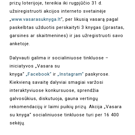
prizų loterijoje, tereikia iki rugpjūčio 31 d.
užsiregistruoti akcijos interneto svetainėje
„
www.vasarasuknyga.lt
“, per likusią vasarą pagal
paskelbtas užduotis perskaityti 3 knygas (įprastas,
garsines ar skaitmenines) ir jas užregistruoti savo
anketoje.
Dalyvauti galima ir socialiniuose tinkluose –
iniciatyvos „Vasara su
knyga“
„Facebook“
ir
„Instagram“
paskyrose.
Kiekvieną savaitę dalyviai smagiai varžosi
interaktyviuose konkursuose, sprendžia
galvosūkius, diskutuoja, gauna vertingų
rekomendacijų ir laimi puikių prizų. Akcija „Vasara
su knyga“ socialiniuose tinkluose turi per 16 400
sekėjų.