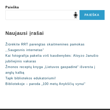
Paieška
PAIEŠKA
Naujausi įrašai
Žiūrėkite RRT parengtas skaitmenines pamokas
,,Saugesnis internetas“
Kai fotografija pakelia virš kasdienybės: Aloyzo Janušio
jubiliejinis vakaras
Žmonos receptų knyga „Lietuvos gaspadinė“ išversta į
anglų kalbą
Tapk bibliotekos edukatoriumi!
Bibliotekoje – paroda „100 metų Anykščių vynui“