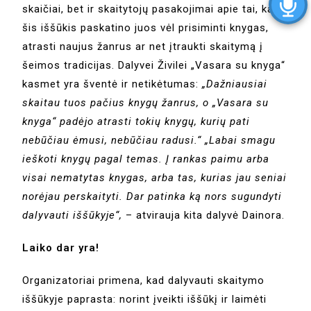
skaičiai, bet ir skaitytojų pasakojimai apie tai, kaip
šis iššūkis paskatino juos vėl prisiminti knygas,
atrasti naujus žanrus ar net įtraukti skaitymą į
šeimos tradicijas. Dalyvei Živilei „Vasara su knyga“
kasmet yra šventė ir netikėtumas:
„Dažniausiai
skaitau tuos pačius knygų žanrus, o „Vasara su
knyga“ padėjo atrasti tokių knygų, kurių pati
nebūčiau ėmusi, nebūčiau radusi.“ „Labai smagu
ieškoti knygų pagal temas. Į rankas paimu arba
visai nematytas knygas, arba tas, kurias jau seniai
norėjau perskaityti. Dar patinka ką nors sugundyti
dalyvauti iššūkyje“,
– atvirauja kita dalyvė Dainora.
Laiko dar yra!
Organizatoriai primena, kad dalyvauti skaitymo
iššūkyje paprasta: norint įveikti iššūkį ir laimėti