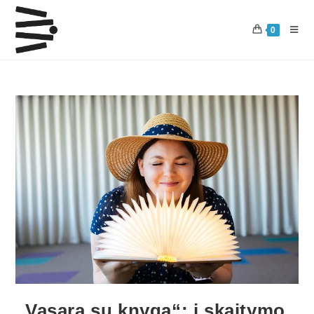
0
„Vasara su knyga“: į skaitymo