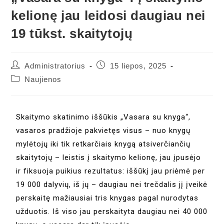
kelionę jau leidosi daugiau nei
19 tūkst. skaitytojų
Administratorius
15 liepos, 2025
Naujienos
Skaitymo skatinimo iššūkis „Vasara su knyga“,
vasaros pradžioje pakvietęs visus – nuo knygų
mylėtojų iki tik retkarčiais knygą atsiverčiančių
skaitytojų – leistis į skaitymo kelionę, jau įpusėjo
ir fiksuoja puikius rezultatus: iššūkį jau priėmė per
19 000 dalyvių, iš jų – daugiau nei trečdalis jį įveikė
perskaitę mažiausiai tris knygas pagal nurodytas
užduotis. Iš viso jau perskaityta daugiau nei 40 000