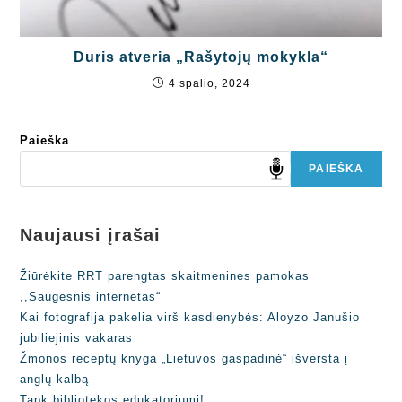
Duris atveria „Rašytojų mokykla“
4 spalio, 2024
Paieška
PAIEŠKA
Naujausi įrašai
Žiūrėkite RRT parengtas skaitmenines pamokas
,,Saugesnis internetas“
Kai fotografija pakelia virš kasdienybės: Aloyzo Janušio
jubiliejinis vakaras
Žmonos receptų knyga „Lietuvos gaspadinė“ išversta į
anglų kalbą
Tapk bibliotekos edukatoriumi!