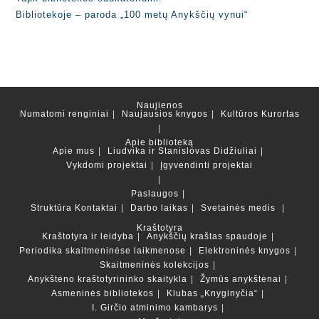
Bibliotekoje – paroda „100 metų Anykščių vynui“
Naujienos
Numatomi renginiai
Naujausios knygos
Kultūros Kurortas
Apie biblioteką
Apie mus
Liudvika ir Stanislovas Didžiuliai
Vykdomi projektai
Įgyvendinti projektai
Paslaugos
Struktūra
Kontaktai
Darbo laikas
Svetainės medis
Kraštotyra
Kraštotyra ir leidyba
Anykščių kraštas spaudoje
Periodika skaitmeninėse laikmenose
Elektroninės knygos
Skaitmeninės kolekcijos
Anykštėno kraštotyrininko skaitykla
Žymūs anykštėnai
Asmeninės bibliotekos
Klubas „Knyginyčia“
I. Girčio atminimo kambarys