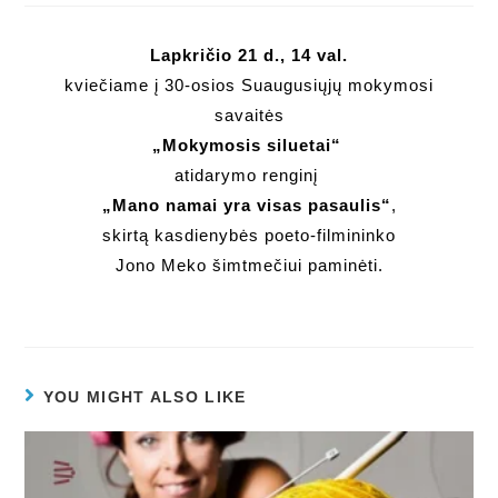
Lapkričio 21 d., 14 val.
kviečiame į 30-osios Suaugusiųjų mokymosi
savaitės
„Mokymosis siluetai“
atidarymo renginį
„Mano namai yra visas pasaulis“
,
skirtą kasdienybės poeto-filmininko
Jono Meko šimtmečiui paminėti.
YOU MIGHT ALSO LIKE