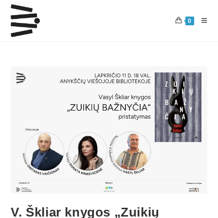
0
V. Škliar knygos „Zuikių