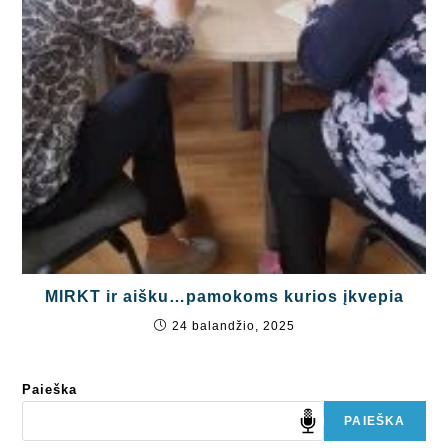
MIRKT ir aišku…pamokoms kurios įkvepia
24 balandžio, 2025
Paieška
PAIEŠKA