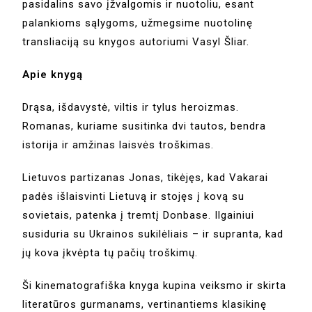
pasidalins savo įžvalgomis ir nuotoliu, esant
palankioms sąlygoms, užmegsime nuotolinę
transliaciją su knygos autoriumi Vasyl Šliar.
Apie knygą
Drąsa, išdavystė, viltis ir tylus heroizmas.
Romanas, kuriame susitinka dvi tautos, bendra
istorija ir amžinas laisvės troškimas.
Lietuvos partizanas Jonas, tikėjęs, kad Vakarai
padės išlaisvinti Lietuvą ir stojęs į kovą su
sovietais, patenka į tremtį Donbase. Ilgainiui
susiduria su Ukrainos sukilėliais – ir supranta, kad
jų kova įkvėpta tų pačių troškimų.
Ši kinematografiška knyga kupina veiksmo ir skirta
literatūros gurmanams, vertinantiems klasikinę