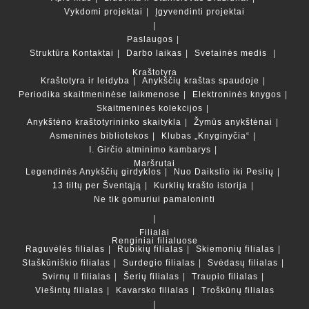
Vykdomi projektai
Įgyvendinti projektai
Paslaugos
Struktūra
Kontaktai
Darbo laikas
Svetainės medis
Kraštotyra
Kraštotyra ir leidyba
Anykščių kraštas spaudoje
Periodika skaitmeninėse laikmenose
Elektroninės knygos
Skaitmeninės kolekcijos
Anykštėno kraštotyrininko skaitykla
Žymūs anykštėnai
Asmeninės bibliotekos
Klubas „Knyginyčia“
I. Girčio atminimo kambarys
Maršrutai
Legendinės Anykščių girdyklos
Nuo Daikslio iki Peslių
13 tiltų per Šventąją
Kurklių krašto istorija
Ne tik gomuriui pamaloninti
Filialai
Renginiai filialuose
Raguvėlės filialas
Rubikių filialas
Skiemonių filialas
Staškūniškio filialas
Surdegio filialas
Svėdasų filialas
Svirnų II filialas
Šerių filialas
Traupio filialas
Viešintų filialas
Kavarsko filialas
Troškūnų filialas