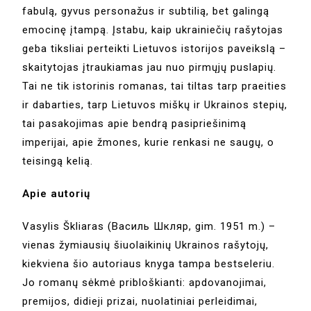
fabulą, gyvus personažus ir subtilią, bet galingą
emocinę įtampą. Įstabu, kaip ukrainiečių rašytojas
geba tiksliai perteikti Lietuvos istorijos paveikslą –
skaitytojas įtraukiamas jau nuo pirmųjų puslapių.
Tai ne tik istorinis romanas, tai tiltas tarp praeities
ir dabarties, tarp Lietuvos miškų ir Ukrainos stepių,
tai pasakojimas apie bendrą pasipriešinimą
imperijai, apie žmones, kurie renkasi ne saugų, o
teisingą kelią.
Apie autorių
Vasylis Škliaras (Василь Шкляр, gim. 1951 m.) –
vienas žymiausių šiuolaikinių Ukrainos rašytojų,
kiekviena šio autoriaus knyga tampa bestseleriu.
Jo romanų sėkmė pribloškianti: apdovanojimai,
premijos, didieji prizai, nuolatiniai perleidimai,