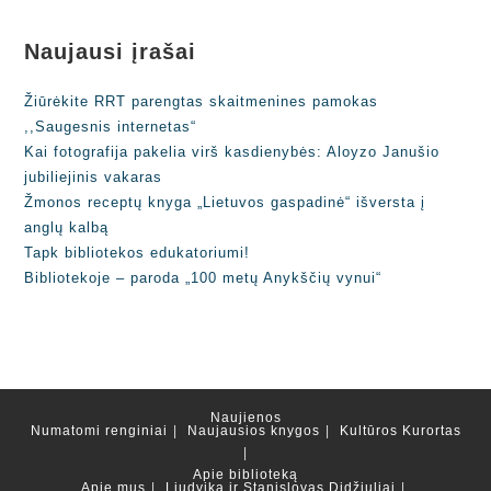
Naujausi įrašai
Žiūrėkite RRT parengtas skaitmenines pamokas
,,Saugesnis internetas“
Kai fotografija pakelia virš kasdienybės: Aloyzo Janušio
jubiliejinis vakaras
Žmonos receptų knyga „Lietuvos gaspadinė“ išversta į
anglų kalbą
Tapk bibliotekos edukatoriumi!
Bibliotekoje – paroda „100 metų Anykščių vynui“
Naujienos
Numatomi renginiai
Naujausios knygos
Kultūros Kurortas
Apie biblioteką
Apie mus
Liudvika ir Stanislovas Didžiuliai