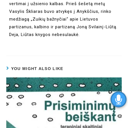
vertimai į užsienio kalbas. Prieš šešetą metų
Vasylis Škliaras buvo atvykęs į Anykščius, rinko
medžiagą „Zuikių bažnyčiai“ apie Lietuvos
partizanus, kalbino ir partizaną Joną Svilainį-Liūtą.
Deja, Liūtas knygos nebesulaukė.
YOU MIGHT ALSO LIKE