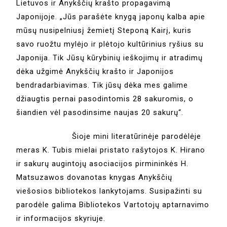
Lietuvos ir Anykščių krašto propagavimą
Japonijoje. „Jūs parašėte knygą japonų kalba apie
mūsų nusipelniusį žemietį Steponą Kairį, kuris
savo ruožtu mylėjo ir plėtojo kultūrinius ryšius su
Japonija. Tik Jūsų kūrybinių ieškojimų ir atradimų
dėka užgimė Anykščių krašto ir Japonijos
bendradarbiavimas. Tik jūsų dėka mes galime
džiaugtis pernai pasodintomis 28 sakuromis, o
šiandien vėl pasodinsime naujas 20 sakurų“.
Šioje mini literatūrinėje parodėlėje
meras K. Tubis mielai pristato rašytojos K. Hirano
ir sakurų augintojų asociacijos pirmininkės H.
Matsuzawos dovanotas knygas Anykščių
viešosios bibliotekos lankytojams. Susipažinti su
parodėle galima Bibliotekos Vartotojų aptarnavimo
ir informacijos skyriuje.