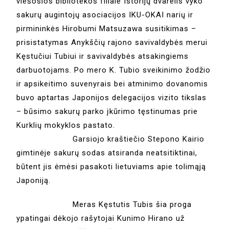
viešosios bibliotekos filiale Istorijų dvarelis vyko
sakurų augintojų asociacijos IKU-OKAI narių ir
pirmininkės Hirobumi Matsuzawa susitikimas –
prisistatymas Anykščių rajono savivaldybės merui
Kęstučiui Tubiui ir savivaldybės atsakingiems
darbuotojams. Po mero K. Tubio sveikinimo žodžio
ir apsikeitimo suvenyrais bei atminimo dovanomis
buvo aptartas Japonijos delegacijos vizito tikslas
– būsimo sakurų parko įkūrimo tęstinumas prie
Kurklių mokyklos pastato.
Garsiojo kraštiečio Stepono Kairio
gimtinėje sakurų sodas atsiranda neatsitiktinai,
būtent jis ėmėsi pasakoti lietuviams apie tolimąją
Japoniją.
Meras Kęstutis Tubis šia proga
ypatingai dėkojo rašytojai Kunimo Hirano už