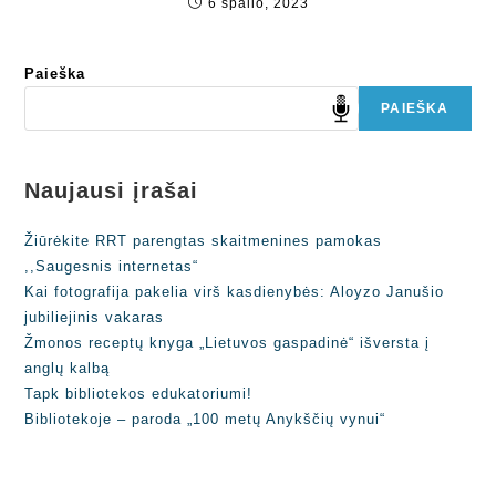
6 spalio, 2023
Paieška
PAIEŠKA
Naujausi įrašai
Žiūrėkite RRT parengtas skaitmenines pamokas
,,Saugesnis internetas“
Kai fotografija pakelia virš kasdienybės: Aloyzo Janušio
jubiliejinis vakaras
Žmonos receptų knyga „Lietuvos gaspadinė“ išversta į
anglų kalbą
Tapk bibliotekos edukatoriumi!
Bibliotekoje – paroda „100 metų Anykščių vynui“