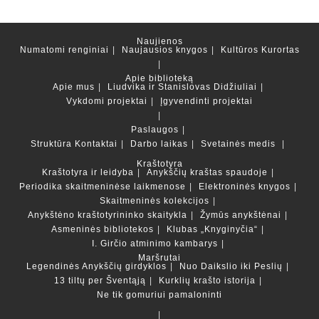
Naujienos
Numatomi renginiai
Naujausios knygos
Kultūros Kurortas
Apie biblioteką
Apie mus
Liudvika ir Stanislovas Didžiuliai
Vykdomi projektai
Įgyvendinti projektai
Paslaugos
Struktūra
Kontaktai
Darbo laikas
Svetainės medis
Kraštotyra
Kraštotyra ir leidyba
Anykščių kraštas spaudoje
Periodika skaitmeninėse laikmenose
Elektroninės knygos
Skaitmeninės kolekcijos
Anykštėno kraštotyrininko skaitykla
Žymūs anykštėnai
Asmeninės bibliotekos
Klubas „Knyginyčia“
I. Girčio atminimo kambarys
Maršrutai
Legendinės Anykščių girdyklos
Nuo Daikslio iki Peslių
13 tiltų per Šventąją
Kurklių krašto istorija
Ne tik gomuriui pamaloninti