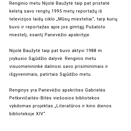
Renginio metu Nijolė Baužytė taip pat pristatė
keletą savo rengtų 1995 metų reportažų iš
televizijos laidų ciklo „Mūsų miesteliai“, tarp kurių
buvo ir reportažas apie jos gimtąjį Pušaloto
miestelį, esantį Panevėžio apskrityje.
Nijolė Baužytė taip pat buvo aktyvi 1988 m.
įvykusio Sąjūdžio dalyvė. Renginio metu
visuomenininkė dalinosi savo prisiminimais ir
išgyvenimais, patirtais Sąjūdžio metu.
Renginys yra Panevėžio apskrities Gabrielės
Petkevičaitės-Bitės viešosios bibliotekos
vykdomas projektas „Literatūros ir kino dienos
bibliotekoje XIV“.