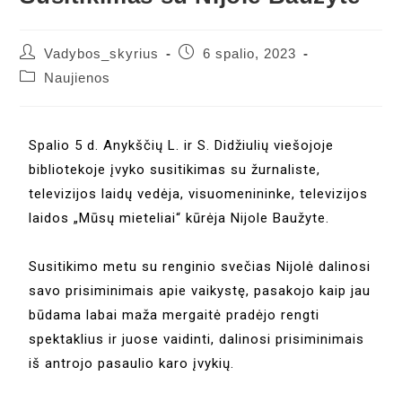
Vadybos_skyrius
6 spalio, 2023
Naujienos
Spalio 5 d. Anykščių L. ir S. Didžiulių viešojoje
bibliotekoje įvyko susitikimas su žurnaliste,
televizijos laidų vedėja, visuomenininke, televizijos
laidos „Mūsų mieteliai“ kūrėja Nijole Baužyte.
Susitikimo metu su renginio svečias Nijolė dalinosi
savo prisiminimais apie vaikystę, pasakojo kaip jau
būdama labai maža mergaitė pradėjo rengti
spektaklius ir juose vaidinti, dalinosi prisiminimais
iš antrojo pasaulio karo įvykių.