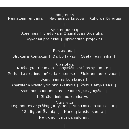
Naujienos
Numatomi renginiai
Naujausios knygos
Kultūros Kurortas
Apie biblioteką
Apie mus
Liudvika ir Stanislovas Didžiuliai
Vykdomi projektai
Įgyvendinti projektai
Paslaugos
Struktūra
Kontaktai
Darbo laikas
Svetainės medis
Kraštotyra
Kraštotyra ir leidyba
Anykščių kraštas spaudoje
Periodika skaitmeninėse laikmenose
Elektroninės knygos
Skaitmeninės kolekcijos
Anykštėno kraštotyrininko skaitykla
Žymūs anykštėnai
Asmeninės bibliotekos
Klubas „Knyginyčia“
I. Girčio atminimo kambarys
Maršrutai
Legendinės Anykščių girdyklos
Nuo Daikslio iki Peslių
13 tiltų per Šventąją
Kurklių krašto istorija
Ne tik gomuriui pamaloninti