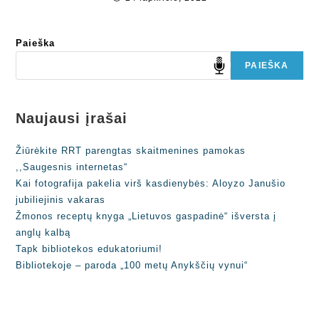
Paieška
PAIEŠKA
Naujausi įrašai
Žiūrėkite RRT parengtas skaitmenines pamokas
,,Saugesnis internetas“
Kai fotografija pakelia virš kasdienybės: Aloyzo Janušio
jubiliejinis vakaras
Žmonos receptų knyga „Lietuvos gaspadinė“ išversta į
anglų kalbą
Tapk bibliotekos edukatoriumi!
Bibliotekoje – paroda „100 metų Anykščių vynui“