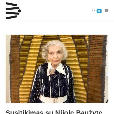
0
Susitikimas su Nijole Baužyte