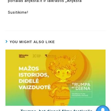
portalas anyksta.lt ir laikraštis „Anykšta“
Susitikime!
YOU MIGHT ALSO LIKE