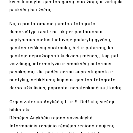
kvies klausytis gamtos garsų: nuo žiogų ir varlių iki
paukščių bei žvėrių.
Na, o pristatomame gamtos fotografo
dienoraštyje rasite ne tik per pastaruosius
septynerius metus Lietuvoje padarytų gyvūnų,
gamtos reiškinių nuotraukų, bet ir patarimų, ko
gamtoje nepražiopsoti kiekvieną mėnesį, taip pat
vaizdingų, informatyvių ir šmaikščių autoriaus
pasakojimų. Jie padės geriau suprasti gamtą ir
nuotykių, netikėtumų kupinus gamtos fotografo
darbo užkulisius, paprastai nepatenkančius į kadrą.
Organizatorius Anykščių L. ir S. Didžiulių viešoji
biblioteka
Rėmėjas Anykščių rajono savivaldybė
Informacinis renginio rėmėjas regiono naujienų