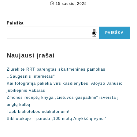
15 sausio, 2025
Paieška
PAIEŠKA
Naujausi įrašai
Žiūrėkite RRT parengtas skaitmenines pamokas
,,Saugesnis internetas“
Kai fotografija pakelia virš kasdienybės: Aloyzo Janušio
jubiliejinis vakaras
Žmonos receptų knyga „Lietuvos gaspadinė“ išversta į
anglų kalbą
Tapk bibliotekos edukatoriumi!
Bibliotekoje – paroda „100 metų Anykščių vynui“