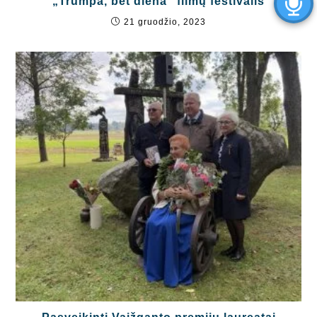
„Trumpa, bet diena“ filmų festivalis
21 gruodžio, 2023