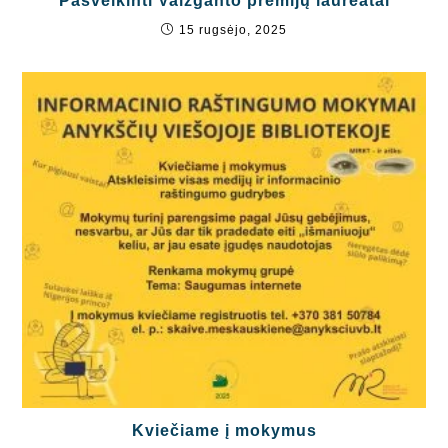
Pasveikinti Vaižganto premijų laureatai
15 rugsėjo, 2025
Kviečiame į mokymus