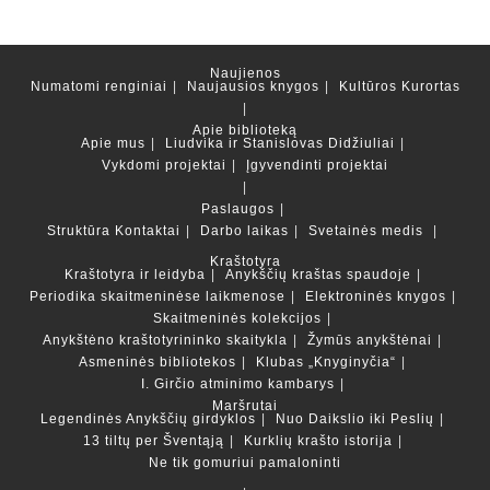
Naujienos
Numatomi renginiai
Naujausios knygos
Kultūros Kurortas
Apie biblioteką
Apie mus
Liudvika ir Stanislovas Didžiuliai
Vykdomi projektai
Įgyvendinti projektai
Paslaugos
Struktūra
Kontaktai
Darbo laikas
Svetainės medis
Kraštotyra
Kraštotyra ir leidyba
Anykščių kraštas spaudoje
Periodika skaitmeninėse laikmenose
Elektroninės knygos
Skaitmeninės kolekcijos
Anykštėno kraštotyrininko skaitykla
Žymūs anykštėnai
Asmeninės bibliotekos
Klubas „Knyginyčia“
I. Girčio atminimo kambarys
Maršrutai
Legendinės Anykščių girdyklos
Nuo Daikslio iki Peslių
13 tiltų per Šventąją
Kurklių krašto istorija
Ne tik gomuriui pamaloninti