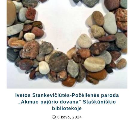
Ivetos Stankevičiūtės-Požėlienės paroda
„Akmuo pajūrio dovana“ Staškūniškio
bibliotekoje
8 kovo, 2024