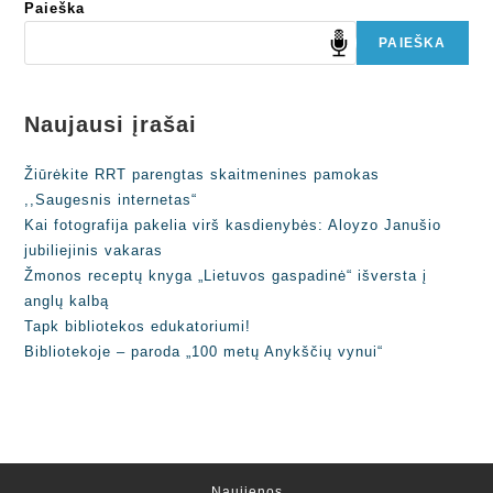
Paieška
PAIEŠKA
Naujausi įrašai
Žiūrėkite RRT parengtas skaitmenines pamokas
,,Saugesnis internetas“
Kai fotografija pakelia virš kasdienybės: Aloyzo Janušio
jubiliejinis vakaras
Žmonos receptų knyga „Lietuvos gaspadinė“ išversta į
anglų kalbą
Tapk bibliotekos edukatoriumi!
Bibliotekoje – paroda „100 metų Anykščių vynui“
Naujienos