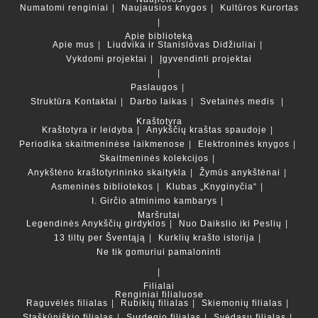
Numatomi renginiai
Naujausios knygos
Kultūros Kurortas
Apie biblioteką
Apie mus
Liudvika ir Stanislovas Didžiuliai
Vykdomi projektai
Įgyvendinti projektai
Paslaugos
Struktūra
Kontaktai
Darbo laikas
Svetainės medis
Kraštotyra
Kraštotyra ir leidyba
Anykščių kraštas spaudoje
Periodika skaitmeninėse laikmenose
Elektroninės knygos
Skaitmeninės kolekcijos
Anykštėno kraštotyrininko skaitykla
Žymūs anykštėnai
Asmeninės bibliotekos
Klubas „Knyginyčia“
I. Girčio atminimo kambarys
Maršrutai
Legendinės Anykščių girdyklos
Nuo Daikslio iki Peslių
13 tiltų per Šventąją
Kurklių krašto istorija
Ne tik gomuriui pamaloninti
Filialai
Renginiai filialuose
Raguvėlės filialas
Rubikių filialas
Skiemonių filialas
Staškūniškio filialas
Surdegio filialas
Svėdasų filialas