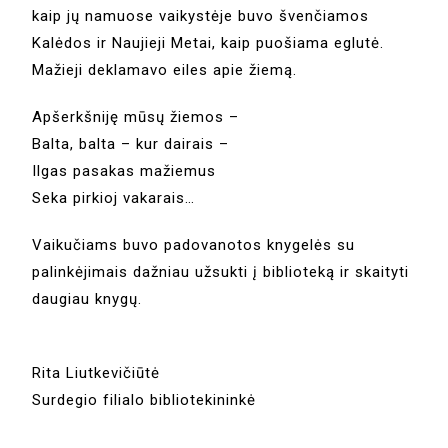
kaip jų namuose vaikystėje buvo švenčiamos
Kalėdos ir Naujieji Metai, kaip puošiama eglutė.
Mažieji deklamavo eiles apie žiemą.
Apšerkšniję mūsų žiemos –
Balta, balta – kur dairais –
Ilgas pasakas mažiemus
Seka pirkioj vakarais…
Vaikučiams buvo padovanotos knygelės su
palinkėjimais dažniau užsukti į biblioteką ir skaityti
daugiau knygų.
Rita Liutkevičiūtė
Surdegio filialo bibliotekininkė