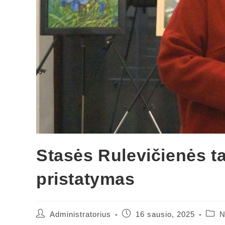
Stasės Rulevičienės 
pristatymas
Administratorius
16 sausio, 2025
N