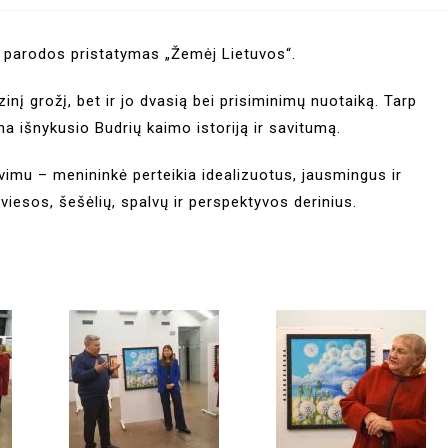
ų parodos pristatymas „Žemėj Lietuvos“.
zinį grožį, bet ir jo dvasią bei prisiminimų nuotaiką. Tarp
a išnykusio Budrių kaimo istoriją ir savitumą.
avimu – menininkė perteikia idealizuotus, jausmingus ir
esos, šešėlių, spalvų ir perspektyvos derinius.