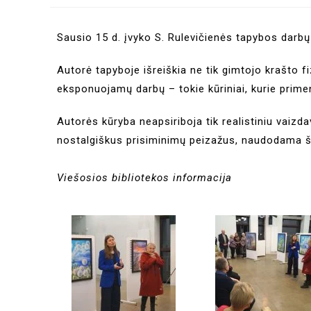
Sausio 15 d. įvyko S. Rulevičienės tapybos darb
Autorė tapyboje išreiškia ne tik gimtojo krašto fi
eksponuojamų darbų – tokie kūriniai, kurie primen
Autorės kūryba neapsiriboja tik realistiniu vaizd
nostalgiškus prisiminimų peizažus, naudodama švi
Viešosios bibliotekos informacija