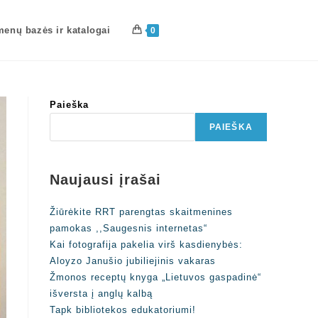
enų bazės ir katalogai
0
Paieška
PAIEŠKA
Naujausi įrašai
Žiūrėkite RRT parengtas skaitmenines
pamokas ,,Saugesnis internetas“
Kai fotografija pakelia virš kasdienybės:
Aloyzo Janušio jubiliejinis vakaras
Žmonos receptų knyga „Lietuvos gaspadinė“
išversta į anglų kalbą
Tapk bibliotekos edukatoriumi!