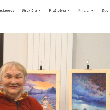
aslaugos
Struktūra
Kraštotyra
Filialai
Duom