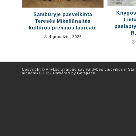
Knygos 
Sambūryje pasveikinta
Liet
Teresės Mikeliūnaitės
paslapt
kultūros premijos laureatė
R
4 gruodžio, 2023
Copyright © Anykščių rajono savivaldybės Liudvikos ir Stan
biblioteka 2022 Powered by
Getspace