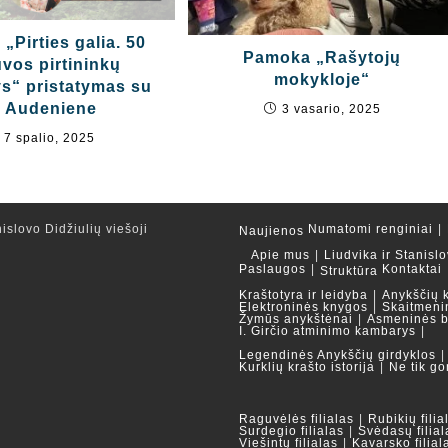
„Pirties galia. 50
Pamoka „Rašytojų
uvos pirtininkų
mokykloje“
ys“ pristatymas su
. Audeniene
3 vasario, 2025
7 spalio, 2025
islovo Didžiulių viešoji
Numatomi renginiai
Naujienos
Apie mus
Liudvika ir Stanislo
Paslaugos
Kontaktai
Struktūra
Kraštotyra ir leidyba
Anykščių 
Elektroninės knygos
Skaitmeni
Žymūs anykštėnai
Asmeninės b
I. Girčio atminimo kambarys
Legendinės Anykščių girdyklos
Kurklių krašto istorija
Ne tik go
Raguvėlės filialas
Rubikių filia
Surdegio filialas
Svėdasų filial
Viešintų filialas
Kavarsko filial