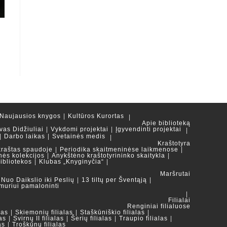
Naujausios knygos
Kultūros Kurortas
Apie biblioteką
vas Didžiuliai
Vykdomi projektai
Įgyvendinti projektai
Darbo laikas
Svetainės medis
Kraštotyra
kraštas spaudoje
Periodika skaitmeninėse laikmenose
nės kolekcijos
Anykštėno kraštotyrininko skaitykla
ibliotekos
Klubas „Knyginyčia“
Maršrutai
Nuo Daikslio iki Peslių
13 tiltų per Šventąją
muriui pamaloninti
Filialai
Renginiai filialuose
las
Skiemonių filialas
Staškūniškio filialas
as
Svirnų II filialas
Šerių filialas
Traupio filialas
as
Troškūnų filialas