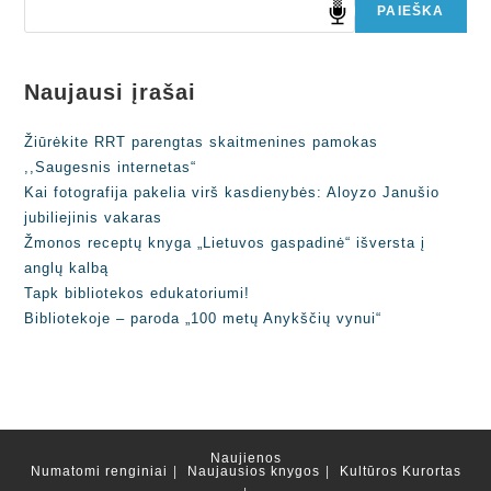
PAIEŠKA
Naujausi įrašai
Žiūrėkite RRT parengtas skaitmenines pamokas
,,Saugesnis internetas“
Kai fotografija pakelia virš kasdienybės: Aloyzo Janušio
jubiliejinis vakaras
Žmonos receptų knyga „Lietuvos gaspadinė“ išversta į
anglų kalbą
Tapk bibliotekos edukatoriumi!
Bibliotekoje – paroda „100 metų Anykščių vynui“
Naujienos
Numatomi renginiai
Naujausios knygos
Kultūros Kurortas