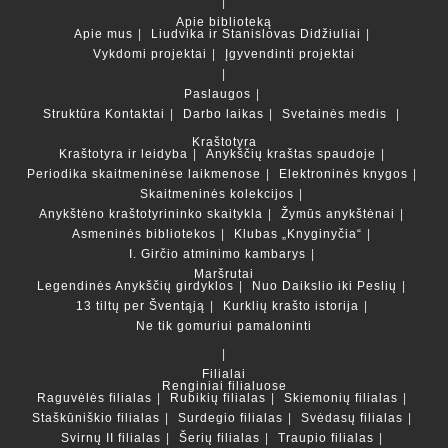
Apie biblioteką
Apie mus
Liudvika ir Stanislovas Didžiuliai
Vykdomi projektai
Įgyvendinti projektai
Paslaugos
Struktūra
Kontaktai
Darbo laikas
Svetainės medis
Kraštotyra
Kraštotyra ir leidyba
Anykščių kraštas spaudoje
Periodika skaitmeninėse laikmenose
Elektroninės knygos
Skaitmeninės kolekcijos
Anykštėno kraštotyrininko skaitykla
Žymūs anykštėnai
Asmeninės bibliotekos
Klubas „Knyginyčia“
I. Girčio atminimo kambarys
Maršrutai
Legendinės Anykščių girdyklos
Nuo Daikslio iki Peslių
13 tiltų per Šventąją
Kurklių krašto istorija
Ne tik gomuriui pamaloninti
Filialai
Renginiai filialuose
Raguvėlės filialas
Rubikių filialas
Skiemonių filialas
Staškūniškio filialas
Surdegio filialas
Svėdasų filialas
Svirnų II filialas
Šerių filialas
Traupio filialas