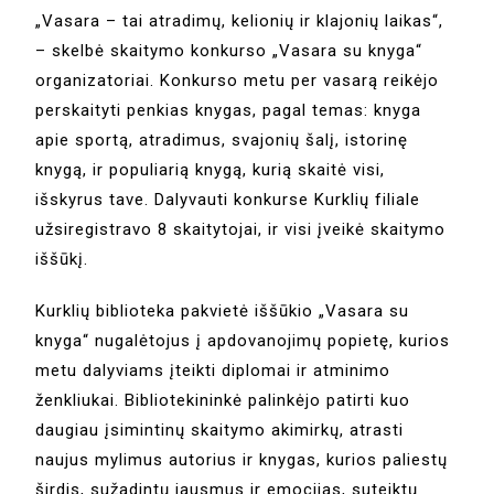
„Vasara – tai atradimų, kelionių ir klajonių laikas“,
– skelbė skaitymo konkurso „Vasara su knyga“
organizatoriai. Konkurso metu per vasarą reikėjo
perskaityti penkias knygas, pagal temas: knyga
apie sportą, atradimus, svajonių šalį, istorinę
knygą, ir populiarią knygą, kurią skaitė visi,
išskyrus tave. Dalyvauti konkurse Kurklių filiale
užsiregistravo 8 skaitytojai, ir visi įveikė skaitymo
iššūkį.
Kurklių biblioteka pakvietė iššūkio „Vasara su
knyga“ nugalėtojus į apdovanojimų popietę, kurios
metu dalyviams įteikti diplomai ir atminimo
ženkliukai. Bibliotekininkė palinkėjo patirti kuo
daugiau įsimintinų skaitymo akimirkų, atrasti
naujus mylimus autorius ir knygas, kurios paliestų
širdis, sužadintų jausmus ir emocijas, suteiktų