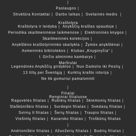
Paslaugos
Struktūra
Kontaktai
Darbo laikas
Svetainės medis
Kraštotyra
Kraštotyra ir leidyba
Anykščių kraštas spaudoje
Periodika skaitmeninėse laikmenose
Elektroninės knygos
Skaitmeninės kolekcijos
Anykštėno kraštotyrininko skaitykla
Žymūs anykštėnai
Asmeninės bibliotekos
Klubas „Knyginyčia“
I. Girčio atminimo kambarys
Maršrutai
Legendinės Anykščių girdyklos
Nuo Daikslio iki Peslių
13 tiltų per Šventąją
Kurklių krašto istorija
Ne tik gomuriui pamaloninti
Filialai
Renginiai filialuose
Raguvėlės filialas
Rubikių filialas
Skiemonių filialas
Staškūniškio filialas
Surdegio filialas
Svėdasų filialas
Svirnų II filialas
Šerių filialas
Traupio filialas
Viešintų filialas
Kavarsko filialas
Troškūnų filialas
Andrioniškio filialas
Ažuožerių filialas
Budrių filialas