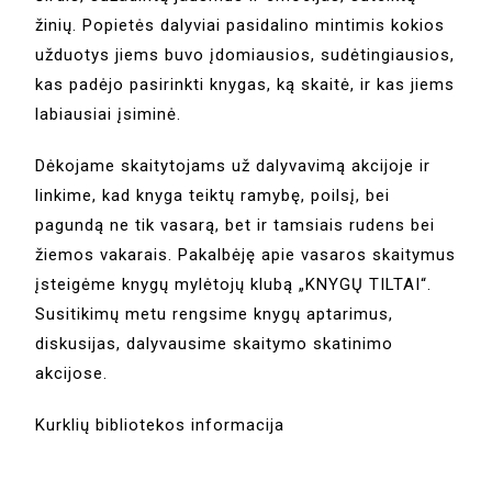
žinių. Popietės dalyviai pasidalino mintimis kokios
užduotys jiems buvo įdomiausios, sudėtingiausios,
kas padėjo pasirinkti knygas, ką skaitė, ir kas jiems
labiausiai įsiminė.
Dėkojame skaitytojams už dalyvavimą akcijoje ir
linkime, kad knyga teiktų ramybę, poilsį, bei
pagundą ne tik vasarą, bet ir tamsiais rudens bei
žiemos vakarais. Pakalbėję apie vasaros skaitymus
įsteigėme knygų mylėtojų klubą „KNYGŲ TILTAI“.
Susitikimų metu rengsime knygų aptarimus,
diskusijas, dalyvausime skaitymo skatinimo
akcijose.
Kurklių bibliotekos informacija