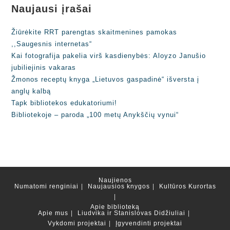
Naujausi įrašai
Žiūrėkite RRT parengtas skaitmenines pamokas
,,Saugesnis internetas“
Kai fotografija pakelia virš kasdienybės: Aloyzo Janušio
jubiliejinis vakaras
Žmonos receptų knyga „Lietuvos gaspadinė“ išversta į
anglų kalbą
Tapk bibliotekos edukatoriumi!
Bibliotekoje – paroda „100 metų Anykščių vynui“
Naujienos
Numatomi renginiai
Naujausios knygos
Kultūros Kurortas
Apie biblioteką
Apie mus
Liudvika ir Stanislovas Didžiuliai
Vykdomi projektai
Įgyvendinti projektai