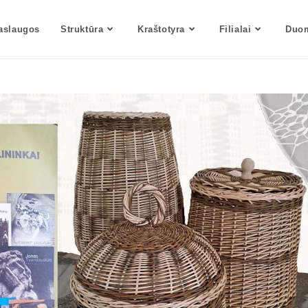
aslaugos
Struktūra
Kraštotyra
Filialai
Duom