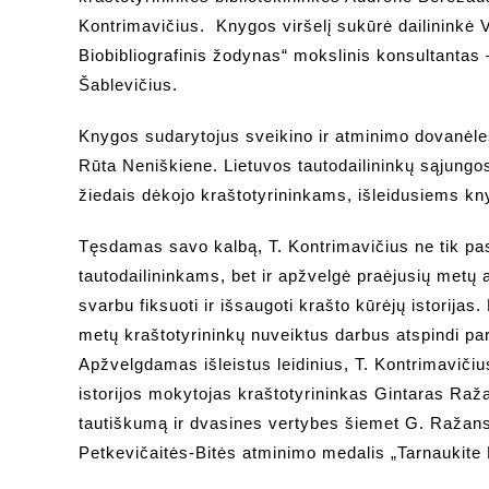
Kontrimavičius. Knygos viršelį sukūrė dailininkė V
Biobibliografinis žodynas“ mokslinis konsultantas
Šablevičius.
Knygos sudarytojus sveikino ir atminimo dovanėles
Rūta Neniškiene. Lietuvos tautodailininkų sąjungos
žiedais dėkojo kraštotyrininkams, išleidusiems kn
Tęsdamas savo kalbą, T. Kontrimavičius ne tik pasi
tautodailininkams, bet ir apžvelgė praėjusių metų
svarbu fiksuoti ir išsaugoti krašto kūrėjų istorijas
metų kraštotyrininkų nuveiktus darbus atspindi par
Apžvelgdamas išleistus leidinius, T. Kontrimaviči
istorijos mokytojas kraštotyrininkas Gintaras Raž
tautiškumą ir dvasines vertybes šiemet G. Ražans
Petkevičaitės-Bitės atminimo medalis „Tarnaukite 