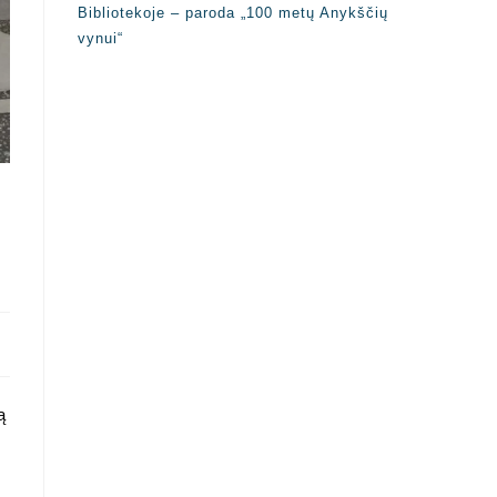
Bibliotekoje – paroda „100 metų Anykščių
vynui“
ą