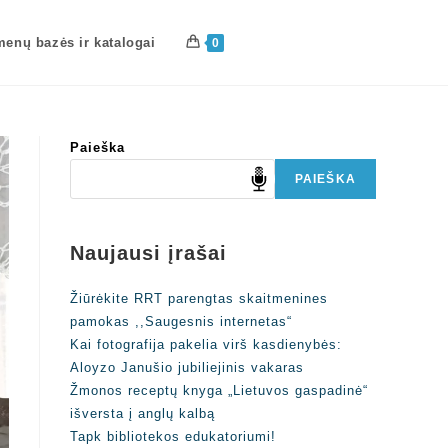
enų bazės ir katalogai
0
Paieška
PAIEŠKA
Naujausi įrašai
Žiūrėkite RRT parengtas skaitmenines
pamokas ,,Saugesnis internetas“
Kai fotografija pakelia virš kasdienybės:
Aloyzo Janušio jubiliejinis vakaras
Žmonos receptų knyga „Lietuvos gaspadinė“
išversta į anglų kalbą
Tapk bibliotekos edukatoriumi!