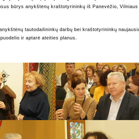
usus būrys anykštėnų kraštotyrininkų iš Panevėžio, Vilniaus
 anykštėnų tautodailininkų darbų bei kraštotyrininkų naujausi
puodelio ir aptarė ateities planus.