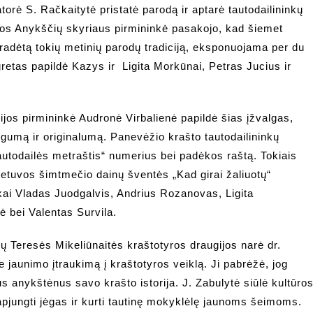
orė S. Račkaitytė pristatė parodą ir aptarė tautodailininkų
gos Anykščių skyriaus pirmininkė pasakojo, kad šiemet
radėtą tokių metinių parodų tradiciją, eksponuojama per du
gretas papildė Kazys ir Ligita Morkūnai, Petras Jucius ir
jos pirmininkė Audronė Virbalienė papildė šias įžvalgas,
ngumą ir originalumą. Panevėžio krašto tautodailininkų
Tautodailės metraštis“ numerius bei padėkos raštą. Tokiais
etuvos šimtmečio dainų šventės „Kad girai žaliuotų“
nkai Vladas Juodgalvis, Andrius Rozanovas, Ligita
ė bei Valentas Survila.
ų Teresės Mikeliūnaitės kraštotyros draugijos narė dr.
 jaunimo įtraukimą į kraštotyros veiklą. Ji pabrėžė, jog
s anykštėnus savo krašto istorija. J. Zabulytė siūlė kultūro
pjungti jėgas ir kurti tautinę mokyklėlę jaunoms šeimoms.