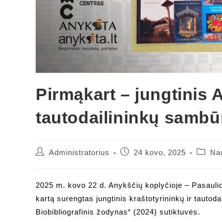
Pirmąkart – jungtinis 
tautodailininkų sambū
Post
Post
Post
Administratorius
24 kovo, 2025
Na
author:
published:
catego
2025 m. kovo 22 d. Anykščių koplyčioje – Pasauli
kartą surengtas jungtinis kraštotyrininkų ir tautod
Biobibliografinis žodynas“ (2024) sutiktuvės.