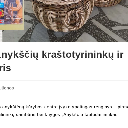
Anykščių kraštotyrininkų ir
ris
ujienos
ry:
o anykštėnų kūrybos centre įvyko ypatingas renginys – pirm
ailininkų sambūris bei knygos „Anykščių tautodailininkai.