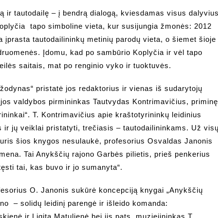
rą ir tautodailę – į bendrą dialogą, kviesdamas visus dalyviu
koplyčia tapo simboline vieta, kur susijungia žmonės: 2012
 įprasta tautodailininkų metinių parodų vieta, o šiemet šioje
endruomenės. Įdomu, kad po sambūrio Koplyčia ir vėl tapo
meilės saitais, mat po renginio vyko ir tuoktuvės.
 žodynas“ pristatė jos redaktorius ir vienas iš sudarytojų
ijos valdybos pirmininkas Tautvydas Kontrimavičius, primin
ininkai“. T. Kontrimavičius apie kraštotyrininkų leidinius
ir jų veiklai pristatyti, trečiasis – tautodailininkams. Už vis
kuris šios knygos nesulaukė, profesorius Osvaldas Janonis
simena. Tai Anykščių rajono Garbės pilietis, prieš penkerius
ęsti tai, kas buvo ir jo sumanyta“.
fesorius O. Janonis sukūrė koncepciją knygai „Anykščių
o – solidų leidinį parengė ir išleido komanda:
ienė ir Ligita Matulienė bei jis pats, muziejininkas T.