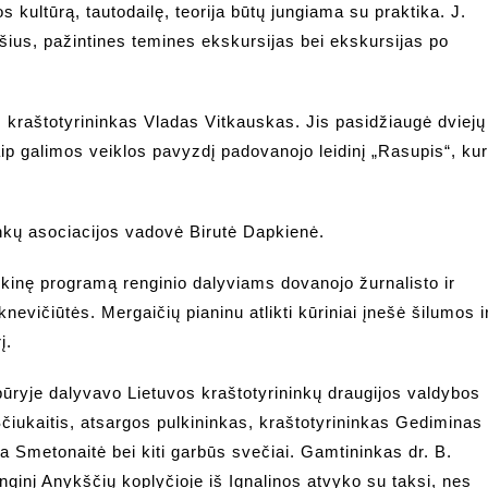
 kultūrą, tautodailę, teorija būtų jungiama su praktika. J.
ūšius, pažintines temines ekskursijas bei ekskursijas po
, kraštotyrininkas Vladas Vitkauskas. Jis pasidžiaugė dviejų
aip galimos veiklos pavyzdį padovanojo leidinį „Rasupis“, kur
inkų asociacijos vadovė Birutė Dapkienė.
kinę programą renginio dalyviams dovanojo žurnalisto ir
evičiūtės. Mergaičių pianinu atlikti kūriniai įnešė šilumos i
į.
būryje dalyvavo Lietuvos kraštotyrininkų draugijos valdybos
čiukaitis, atsargos pulkininkas, kraštotyrininkas Gediminas
a Smetonaitė bei kiti garbūs svečiai. Gamtininkas dr. B.
nginį Anykščių koplyčioje iš Ignalinos atvyko su taksi, nes