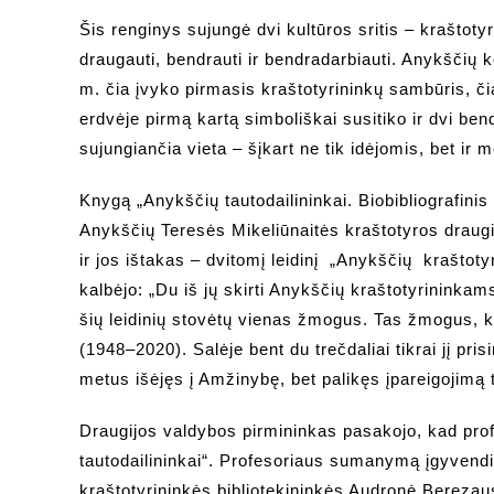
Šis renginys sujungė dvi kultūros sritis – kraštoty
draugauti, bendrauti ir bendradarbiauti. Anykščių 
m. čia įvyko pirmasis kraštotyrininkų sambūris, čia
erdvėje pirmą kartą simboliškai susitiko ir dvi b
sujungiančia vieta – šįkart ne tik idėjomis, bet ir 
Knygą „Anykščių tautodailininkai. Biobibliografinis
Anykščių Teresės Mikeliūnaitės kraštotyros draug
ir jos ištakas – dvitomį leidinį „Anykščių kraštotyr
kalbėjo: „Du iš jų skirti Anykščių kraštotyrininkams 
šių leidinių stovėtų vienas žmogus. Tas žmogus, 
(1948–2020). Salėje bent du trečdaliai tikrai jį pri
metus išėjęs į Amžinybę, bet palikęs įpareigojimą t
Draugijos valdybos pirmininkas pasakojo, kad pro
tautodailininkai“. Profesoriaus sumanymą įgyvendin
kraštotyrininkės bibliotekininkės Audronė Berezausk