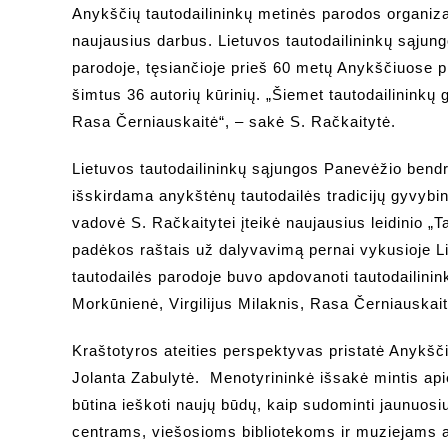
Anykščių tautodailininkų metinės parodos organizat
naujausius darbus. Lietuvos tautodailininkų sąjun
parodoje, tęsiančioje prieš 60 metų Anykščiuose p
šimtus 36 autorių kūrinių. „Šiemet tautodailininkų 
Rasa Černiauskaitė“, – sakė S. Račkaitytė.
Lietuvos tautodailininkų sąjungos Panevėžio bendri
išskirdama anykštėnų tautodailės tradicijų gyvybi
vadovė S. Račkaitytei įteikė naujausius leidinio „
padėkos raštais už dalyvavimą pernai vykusioje Li
tautodailės parodoje buvo apdovanoti tautodailini
Morkūnienė, Virgilijus Milaknis, Rasa Černiauskait
Kraštotyros ateities perspektyvas pristatė Anykšči
Jolanta Zabulytė. Menotyrininkė išsakė mintis apie
būtina ieškoti naujų būdų, kaip sudominti jaunuosiu
centrams, viešosioms bibliotekoms ir muziejams a