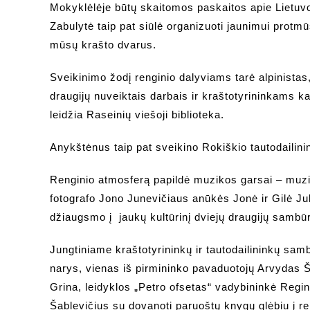
Mokyklėlėje būtų skaitomos paskaitos apie Lietuvos
Zabulytė taip pat siūlė organizuoti jaunimui protm
mūsų krašto dvarus.
Sveikinimo žodį renginio dalyviams tarė alpinistas
draugijų nuveiktais darbais ir kraštotyrininkams k
leidžia Raseinių viešoji biblioteka.
Anykštėnus taip pat sveikino Rokiškio tautodailin
Renginio atmosferą papildė muzikos garsai – muzi
fotografo Jono Junevičiaus anūkės Jonė ir Gilė Jukn
džiaugsmo į jaukų kultūrinį dviejų draugijų sambūr
Jungtiniame kraštotyrininkų ir tautodailininkų sam
narys, vienas iš pirmininko pavaduotojų Arvydas Š
Grina, leidyklos „Petro ofsetas“ vadybininkė Regin
Šablevičius su dovanoti paruoštų knygų glėbiu į re