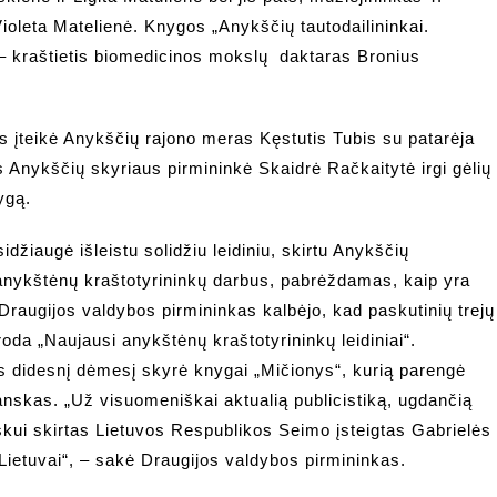
ioleta Matelienė. Knygos „Anykščių tautodailininkai.
 – kraštietis biomedicinos mokslų daktaras Bronius
 įteikė Anykščių rajono meras Kęstutis Tubis su patarėja
 Anykščių skyriaus pirmininkė Skaidrė Račkaitytė irgi gėlių
ygą.
džiaugė išleistu solidžiu leidiniu, skirtu Anykščių
 anykštėnų kraštotyrininkų darbus, pabrėždamas, kaip yra
. Draugijos valdybos pirmininkas kalbėjo, kad paskutinių trejų
oda „Naujausi anykštėnų kraštotyrininkų leidiniai“.
us didesnį dėmesį skyrė knygai „Mičionys“, kurią parengė
anskas. „Už visuomeniškai aktualią publicistiką, ugdančią
kui skirtas Lietuvos Respublikos Seimo įsteigtas Gabrielės
Lietuvai“, – sakė Draugijos valdybos pirmininkas.