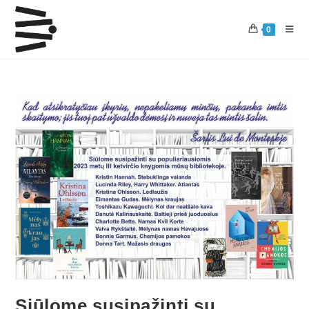
0
Siūlome susipažinti su