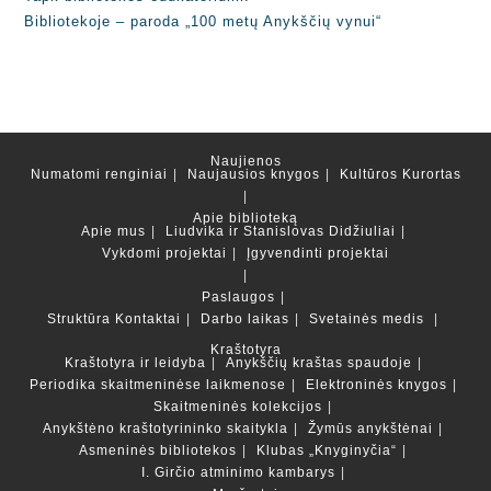
Bibliotekoje – paroda „100 metų Anykščių vynui“
Naujienos
Numatomi renginiai
Naujausios knygos
Kultūros Kurortas
Apie biblioteką
Apie mus
Liudvika ir Stanislovas Didžiuliai
Vykdomi projektai
Įgyvendinti projektai
Paslaugos
Struktūra
Kontaktai
Darbo laikas
Svetainės medis
Kraštotyra
Kraštotyra ir leidyba
Anykščių kraštas spaudoje
Periodika skaitmeninėse laikmenose
Elektroninės knygos
Skaitmeninės kolekcijos
Anykštėno kraštotyrininko skaitykla
Žymūs anykštėnai
Asmeninės bibliotekos
Klubas „Knyginyčia“
I. Girčio atminimo kambarys