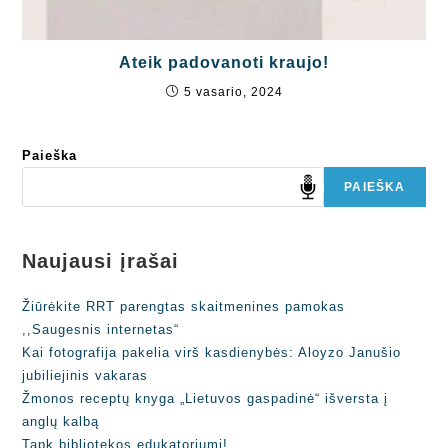
Ateik padovanoti kraujo!
5 vasario, 2024
Paieška
PAIEŠKA
Naujausi įrašai
Žiūrėkite RRT parengtas skaitmenines pamokas
,,Saugesnis internetas“
Kai fotografija pakelia virš kasdienybės: Aloyzo Janušio
jubiliejinis vakaras
Žmonos receptų knyga „Lietuvos gaspadinė“ išversta į
anglų kalbą
Tapk bibliotekos edukatoriumi!