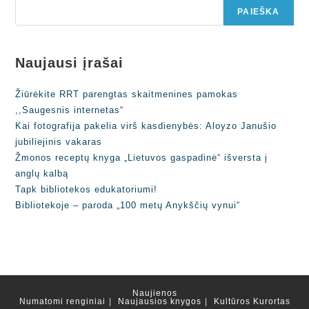
PAIEŠKA
Naujausi įrašai
Žiūrėkite RRT parengtas skaitmenines pamokas
,,Saugesnis internetas“
Kai fotografija pakelia virš kasdienybės: Aloyzo Janušio
jubiliejinis vakaras
Žmonos receptų knyga „Lietuvos gaspadinė“ išversta į
anglų kalbą
Tapk bibliotekos edukatoriumi!
Bibliotekoje – paroda „100 metų Anykščių vynui“
Naujienos
Numatomi renginiai
Naujausios knygos
Kultūros Kurortas