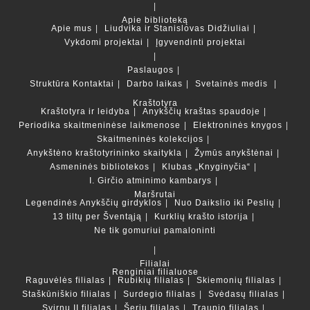
Apie biblioteką
Apie mus
Liudvika ir Stanislovas Didžiuliai
Vykdomi projektai
Įgyvendinti projektai
Paslaugos
Struktūra
Kontaktai
Darbo laikas
Svetainės medis
Kraštotyra
Kraštotyra ir leidyba
Anykščių kraštas spaudoje
Periodika skaitmeninėse laikmenose
Elektroninės knygos
Skaitmeninės kolekcijos
Anykštėno kraštotyrininko skaitykla
Žymūs anykštėnai
Asmeninės bibliotekos
Klubas „Knyginyčia“
I. Girčio atminimo kambarys
Maršrutai
Legendinės Anykščių girdyklos
Nuo Daikslio iki Peslių
13 tiltų per Šventąją
Kurklių krašto istorija
Ne tik gomuriui pamaloninti
Filialai
Renginiai filialuose
Raguvėlės filialas
Rubikių filialas
Skiemonių filialas
Staškūniškio filialas
Surdegio filialas
Svėdasų filialas
Svirnų II filialas
Šerių filialas
Traupio filialas