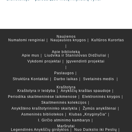
Naujienos
Numatomi renginiai
Naujausios knygos
Kultūros Kurortas
Apie biblioteką
Apie mus
Liudvika ir Stanislovas Didžiuliai
Vykdomi projektai
Įgyvendinti projektai
Paslaugos
Struktūra
Kontaktai
Darbo laikas
Svetainės medis
Kraštotyra
Kraštotyra ir leidyba
Anykščių kraštas spaudoje
Periodika skaitmeninėse laikmenose
Elektroninės knygos
Skaitmeninės kolekcijos
Anykštėno kraštotyrininko skaitykla
Žymūs anykštėnai
Asmeninės bibliotekos
Klubas „Knyginyčia“
I. Girčio atminimo kambarys
Maršrutai
Legendinės Anykščių girdyklos
Nuo Daikslio iki Peslių