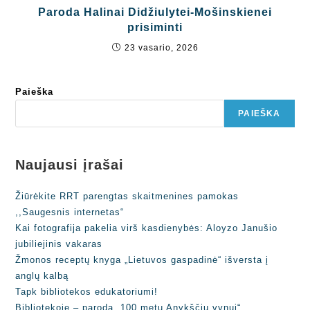
Paroda Halinai Didžiulytei-Mošinskienei
prisiminti
23 vasario, 2026
Paieška
PAIEŠKA
Naujausi įrašai
Žiūrėkite RRT parengtas skaitmenines pamokas
,,Saugesnis internetas“
Kai fotografija pakelia virš kasdienybės: Aloyzo Janušio
jubiliejinis vakaras
Žmonos receptų knyga „Lietuvos gaspadinė“ išversta į
anglų kalbą
Tapk bibliotekos edukatoriumi!
Bibliotekoje – paroda „100 metų Anykščių vynui“