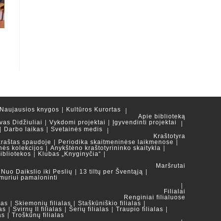
Naujausios knygos
Kultūros Kurortas
Apie biblioteką
vas Didžiuliai
Vykdomi projektai
Įgyvendinti projektai
Darbo laikas
Svetainės medis
Kraštotyra
kraštas spaudoje
Periodika skaitmeninėse laikmenose
nės kolekcijos
Anykštėno kraštotyrininko skaitykla
ibliotekos
Klubas „Knyginyčia“
Maršrutai
Nuo Daikslio iki Peslių
13 tiltų per Šventąją
muriui pamaloninti
Filialai
Renginiai filialuose
las
Skiemonių filialas
Staškūniškio filialas
as
Svirnų II filialas
Šerių filialas
Traupio filialas
as
Troškūnų filialas