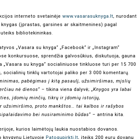
 akcijos interneto svetainėje
www.vasarasuknyga.lt
, nurodant
 5 knygas (įprastas, garsines ar skaitmenines) pagal
uteiks bibliotekininkas.
ciatyvos „Vasara su knyga“ „Facebook“ ir „Instagram“
uose konkursuose, sprendžia galvosūkius, diskutuoja, gauna
ja „Vasara su knyga“ socialiniuose tinkluose turi per 15 700
, socialinių tinklų vartotojai paliko per 3 000 komentarų.
minimas, pabėgimas į kitą pasaulį, užsimiršimas, mįslių
erčiau nė dienos
“ – tikina viena dalyvė; „
Knygos yra labai
s, įdomių minčių, tikrų ir įdomių istorijų,
r užsimiršimo, proto mankštos… tai kalbos ir rašybos
atsipalaidavimo bei nusiraminimo būdas
“ – antrina kita.
terijoje, kurios laimėtojų laukia nuostabios dovanos.
to knygynų Lietuvoje
Patogupirkti.lt
, įteiks 200 eurų dovanų