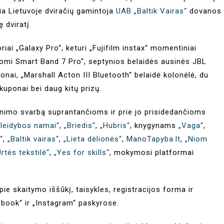
sia Lietuvoje dviračių gamintoja
UAB „Baltik Vairas“
dovanos
 dviratį.
iai „Galaxy Pro“, keturi „Fujifilm instax“ momentiniai
aomi Smart Band 7 Pro“, septynios belaidės ausinės JBL
nai, „Marshall Acton III Bluetooth“ belaidė kolonėlė, du
kuponai bei daug kitų prizų.
atinimo svarbą suprantančioms ir prie jo prisidedančioms
leidybos namai“
,
„Briedis“
,
„Hubris“
, knygynams
„Vaga“
,
“
,
„Baltik vairas“
,
„Lieta dėlionės“
,
ManoTapyba.lt
,
„Niom
Urtės tekstilė“
,
„Yes for skills“
, mokymosi platformai
pie skaitymo iššūkį, taisykles, registracijos forma ir
ebook“ ir „Instagram“ paskyrose.