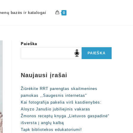
enų bazės ir katalogai
0
Paieška
PAIEŠKA
Naujausi įrašai
Žiūrėkite RRT parengtas skaitmenines
pamokas ,,Saugesnis internetas“
Kai fotografija pakelia virš kasdienybės:
Aloyzo Janušio jubiliejinis vakaras
Žmonos receptų knyga „Lietuvos gaspadinė“
išversta į anglų kalbą
Tapk bibliotekos edukatoriumi!