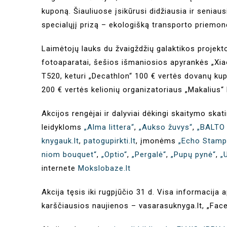
kuponą. Šiauliuose įsikūrusi didžiausia ir seniau
specialųjį prizą – ekologišką transporto priemonę
Laimėtojų lauks du žvaigždžių galaktikos projektor
fotoaparatai, šešios išmaniosios apyrankės „Xi
T520, keturi „Decathlon“ 100 € vertės dovanų kupo
200 € vertės kelionių organizatoriaus „Makalius“ 
Akcijos rengėjai ir dalyviai dėkingi skaitymo sk
leidykloms
„Alma littera“
,
„Aukso žuvys“
,
„BALTO 
knygauk.lt
,
patogupirkti.lt
, įmonėms
„Echo Stamp
niom bouquet“
,
„Optio“
,
„Pergalė“
,
„Pupų pynė“
,
„
internete
Mokslobaze.lt
Akcija tęsis iki rugpjūčio 31 d. Visa informacija a
karščiausios naujienos – vasarasuknyga.lt, „Fac