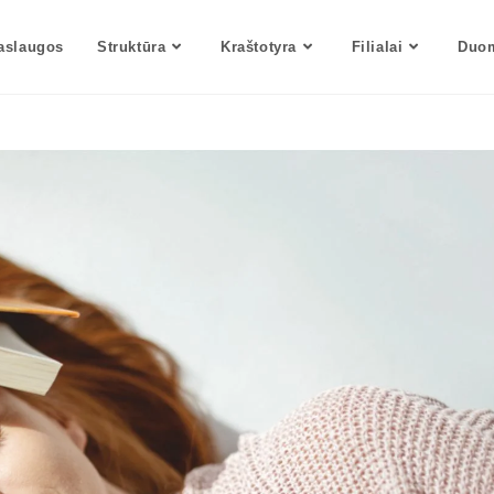
aslaugos
Struktūra
Kraštotyra
Filialai
Duom