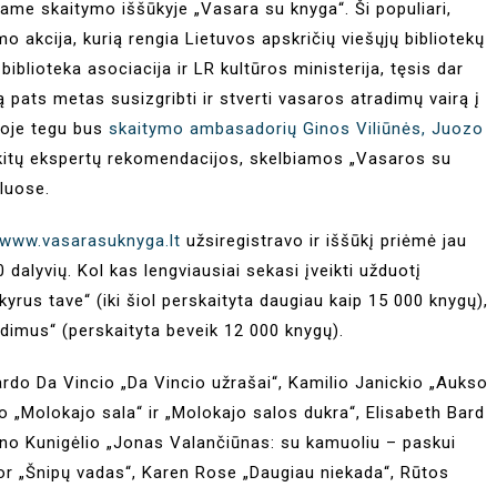
jame skaitymo iššūkyje „Vasara su knyga“. Ši populiari,
 akcija, kurią rengia Lietuvos apskričių viešųjų bibliotekų
biblioteka asociacija ir LR kultūros ministerija, tęsis dar
pats metas susizgribti ir stverti vasaros atradimų vairą į
roje tegu bus
skaitymo ambasadorių Ginos Viliūnės, Juozo
kitų ekspertų rekomendacijos, skelbiamos „Vasaros su
kluose.
www.vasarasuknyga.lt
užsiregistravo ir iššūkį priėmė jau
 dalyvių. Kol kas lengviausiai sekasi įveikti užduotį
skyrus tave“ (iki šiol perskaityta daugiau kaip 15 000 knygų),
adimus“ (perskaityta beveik 12 000 knygų).
ardo Da Vincio „Da Vincio užrašai“, Kamilio Janickio „Aukso
o „Molokajo sala“ ir „Molokajo salos dukra“, Elisabeth Bard
 Lino Kunigėlio „Jonas Valančiūnas: su kamuoliu – paskui
hor „Šnipų vadas“, Karen Rose „Daugiau niekada“, Rūtos