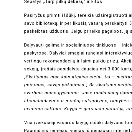
Šepetys „Tarp pilkų debesų“ ir kitos.
Pasiryžus priimti iššūkį, tereikia užsiregistruoti
savo biblioteką, ir per likusią vasarą perskaityti
paskelbtas užduotis. Jeigu prireiks pagalbos, ją s
Dalyvauti galima ir socialiniuose tinkluose – ini
paskyrose. Dalyviai smagiai rungiasi interaktyvi
vertingų rekomendacijų ir laimi puikių prizų. Akci
sekėjų, įrašais pasidalyta daugiau nei 3 000 kartų
„
Skaitymas man kaip atgaiva sielai, tai – nusira
įminimas, savęs pažinimas:) Be skaitymo neištv
svarbios mano gyvenime. Jose randu daug išmintie
atsipalaidavimo ir minčių sutvarkymo, ramybės i
lavinimo šaltinis. Knyga – geriausia patarėja, 
Visi įveikusieji vasaros knygų iššūkį dalyvaus lo
Pagrindinis rėmėjas, vienas iš seniausių interne