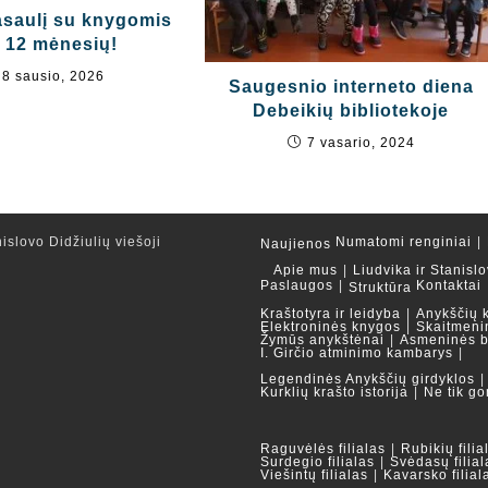
asaulį su knygomis
 12 mėnesių!
8 sausio, 2026
Saugesnio interneto diena
Debeikių bibliotekoje
7 vasario, 2024
islovo Didžiulių viešoji
Numatomi renginiai
Naujienos
Apie mus
Liudvika ir Stanislo
Paslaugos
Kontaktai
Struktūra
Kraštotyra ir leidyba
Anykščių 
Elektroninės knygos
Skaitmeni
Žymūs anykštėnai
Asmeninės b
I. Girčio atminimo kambarys
Legendinės Anykščių girdyklos
Kurklių krašto istorija
Ne tik go
Raguvėlės filialas
Rubikių filia
Surdegio filialas
Svėdasų filial
Viešintų filialas
Kavarsko filial