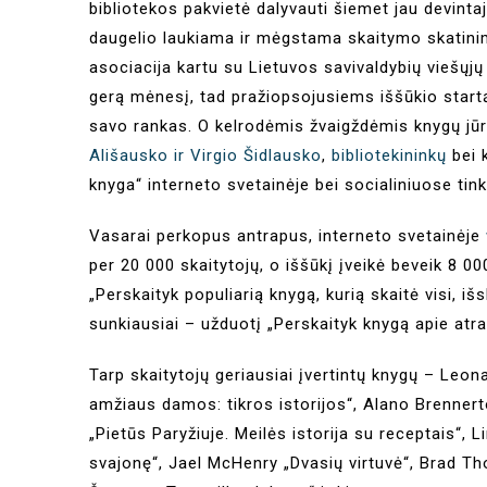
bibliotekos pakvietė dalyvauti šiemet jau devinta
daugelio laukiama ir mėgstama skaitymo skatinimo
asociacija kartu su Lietuvos savivaldybių viešųjų 
gerą mėnesį, tad pražiopsojusiems iššūkio startą 
savo rankas. O kelrodėmis žvaigždėmis knygų jū
Ališausko ir Virgio Šidlausko
,
bibliotekininkų
bei 
knyga“ interneto svetainėje bei socialiniuose tin
Vasarai perkopus antrapus, interneto svetainėje
per 20 000 skaitytojų, o iššūkį įveikė beveik 8 000
„Perskaityk populiarią knygą, kurią skaitė visi, iš
sunkiausiai – užduotį „Perskaityk knygą apie atr
Tarp skaitytojų geriausiai įvertintų knygų – Leon
amžiaus damos: tikros istorijos“, Alano Brennert
„Pietūs Paryžiuje. Meilės istorija su receptais“,
svajonę“, Jael McHenry „Dvasių virtuvė“, Brad T