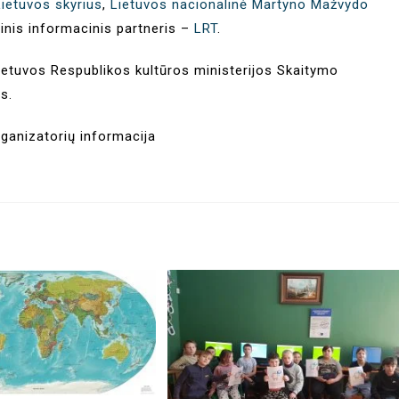
IBBY Lietuvos skyrius
,
Lietuvos nacionalinė Martyno Mažvydo
dinis informacinis partneris –
LRT
.
etuvos Respublikos kultūros ministerijos Skaitymo
s.
ganizatorių informacija