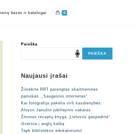
enų bazės ir katalogai
0
Paieška
PAIEŠKA
Naujausi įrašai
Žiūrėkite RRT parengtas skaitmenines
pamokas ,,Saugesnis internetas“
Kai fotografija pakelia virš kasdienybės:
Aloyzo Janušio jubiliejinis vakaras
Žmonos receptų knyga „Lietuvos gaspadinė“
išversta į anglų kalbą
Tapk bibliotekos edukatoriumi!