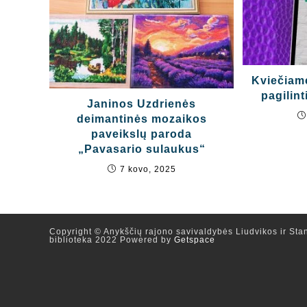
Kviečiam
pagilint
Janinos Uzdrienės
deimantinės mozaikos
paveikslų paroda
„Pavasario sulaukus“
7 kovo, 2025
Copyright © Anykščių rajono savivaldybės Liudvikos ir Stan
biblioteka 2022 Powered by
Getspace