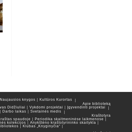
Naujausios knygos
Kultūros Kurortas
Apie biblioteką
vas Didžiuliai
Vykdomi projektai
Įgyvendinti projektai
Darbo laikas
Svetainės medis
Kraštotyra
kraštas spaudoje
Periodika skaitmeninėse laikmenose
nės kolekcijos
Anykštėno kraštotyrininko skaitykla
ibliotekos
Klubas „Knyginyčia“