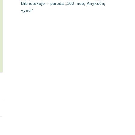
Bibliotekoje – paroda „100 metų Anykščių
vynui“