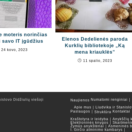
e moteris norinčias
Elenos Dedelienės paroda
i savo IT įgūdžius
Kurklių bibliotekoje „Ką
24 kovo, 2023
mena kriauklės“
11 spalio, 2023
islovo Didžiulių viešoji
Numatomi renginiai
Naujienos
Apie mus
Liudvika ir Stanislo
Paslaugos
Kontaktai
Struktūra
Kraštotyra ir leidyba
Anykščių 
Elektroninės knygos
Skaitmeni
Žymūs anykštėnai
Asmeninės b
I. Girčio atminimo kambarys