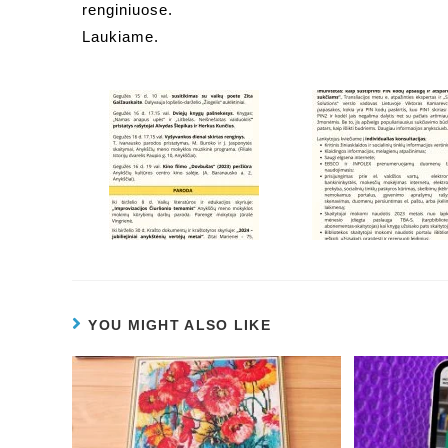
renginiuose.
Laukiame.
YOU MIGHT ALSO LIKE