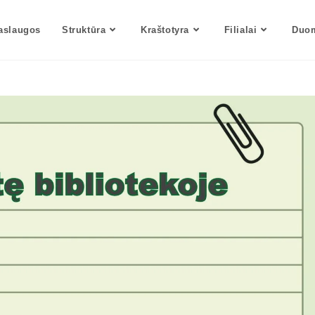
aslaugos
Struktūra
Kraštotyra
Filialai
Duom