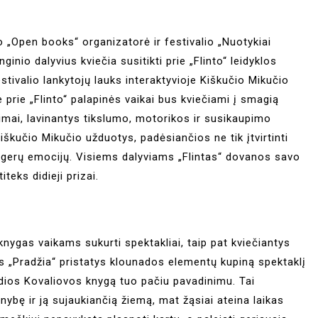
lio „Open books“ organizatorė ir festivalio „Nuotykiai
ginio dalyvius kviečia susitikti prie „Flinto“ leidyklos
estivalio lankytojų lauks interaktyvioje Kiškučio Mikučio
prie „Flinto“ palapinės vaikai bus kviečiami į smagią
dimai, lavinantys tikslumo, motorikos ir susikaupimo
škučio Mikučio užduotys, padėsiančios ne tik įtvirtinti
os gerų emocijų. Visiems dalyviams „Flintas“ dovanos savo
eks didieji prizai.
knygas vaikams sukurti spektakliai, taip pat kviečiantys
as „Pradžia“ pristatys klounados elementų kupiną spektaklį
adios Kovaliovos knygą tuo pačiu pavadinimu. Tai
ybę ir ją sujaukiančią žiemą, mat žąsiai ateina laikas