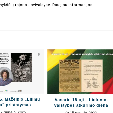
Anykščių rajono savivaldybė. Daugiau informacijos:
G. Mažeikio „Lilimų
Vasario 16-oji – Lietuvos
a“ pristatymas
valstybės atkūrimo diena
22 rugsėjo, 2025
15 vasario, 2023