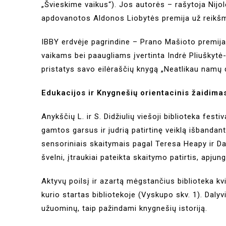
„Švieskime vaikus“). Jos autorės – rašytoja Nijol
apdovanotos Aldonos Liobytės premija už reikšmi
IBBY erdvėje pagrindine – Prano Mašioto premija 
vaikams bei paaugliams įvertinta Indrė Pliuškytė-
pristatys savo eilėraščių knygą „Neatlikau namų da
Edukacijos ir Knygnešių orientacinis žaidima
Anykščių L. ir S. Didžiulių viešoji biblioteka festiv
gamtos garsus ir judrią patirtinę veiklą išbanda
sensoriniais skaitymais pagal Teresa Heapy ir Da
švelni, įtraukiai pateikta skaitymo patirtis, apjung
Aktyvų poilsį ir azartą mėgstančius biblioteka kv
kurio startas bibliotekoje (Vyskupo skv. 1). Daly
užuominų, taip pažindami knygnešių istoriją.