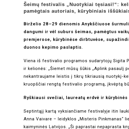
Šeimų festivalis „Nuotykiai tęsiasi!“: ke
pamėgtais autoriais, kūrybiniais iššūkia
Birželio 28–29 dienomis Anykščiuose šurmuliuo
dangumi ir vėl suburs šeimas, pamėgtus vaikų k
premjerose, kūrybinėse dirbtuvėse, supažindin
duonos kepimo paslaptis.
Viena iš festivalio programos sudarytojų Sigita
ir kelionės: „Šiemet mūsų šūkis „Aplink pasaulį per
nekantraujame leistis į tikrų tikriausią nuotykį-ke
kruopščiai rengtą festivalio programą, įkvėptą b
Ryškiausi svečiai, laureatų erdvė ir kūrybinės
Septintąjį kartą vyksiančiame festivalyje itin la
Anna Vaivare – leidyklos „Misteris Pinkmanas“ lie
kaimyninės Latvijos. „Ši paprastai nepaprasta kny