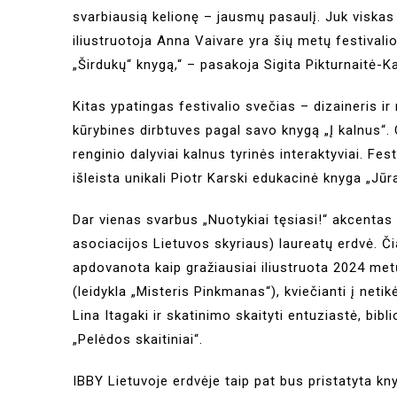
svarbiausią kelionę – jausmų pasaulį. Juk viskas
iliustruotoja Anna Vaivare yra šių metų festivali
„Širdukų“ knygą,“ – pasakoja Sigita Pikturnaitė-
Kitas ypatingas festivalio svečias – dizaineris ir 
kūrybines dirbtuves pagal savo knygą „Į kalnus“. 
renginio dalyviai kalnus tyrinės interaktyviai. Fe
išleista unikali Piotr Karski edukacinė knyga „Jūr
Dar vienas svarbus „Nuotykiai tęsiasi!“ akcentas 
asociacijos Lietuvos skyriaus) laureatų erdvė. Č
apdovanota kaip gražiausiai iliustruota 2024 me
(leidykla „Misteris Pinkmanas“), kviečianti į netik
Lina Itagaki ir skatinimo skaityti entuziastė, bibl
„Pelėdos skaitiniai“.
IBBY Lietuvoje erdvėje taip pat bus pristatyta k