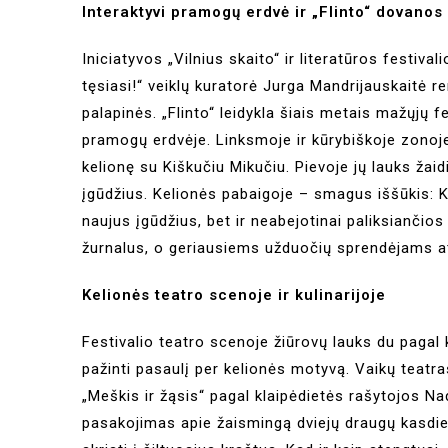
Interaktyvi pramogų erdvė ir „Flinto“ dovanos
Iniciatyvos „Vilnius skaito“ ir literatūros festiva
tęsiasi!“ veiklų kuratorė Jurga Mandrijauskaitė ren
palapinės. „Flinto“ leidykla šiais metais mažųjų f
pramogų erdvėje. Linksmoje ir kūrybiškoje zonoje 
kelionę su Kiškučiu Mikučiu. Pievoje jų lauks žai
įgūdžius. Kelionės pabaigoje – smagus iššūkis: Ki
naujus įgūdžius, bet ir neabejotinai paliksianči
žurnalus, o geriausiems užduočių sprendėjams atit
Kelionės teatro scenoje ir kulinarijoje
Festivalio teatro scenoje žiūrovų lauks du pagal 
pažinti pasaulį per kelionės motyvą. Vaikų teatr
„Meškis ir žąsis“ pagal klaipėdietės rašytojos N
pasakojimas apie žaismingą dviejų draugų kasdien