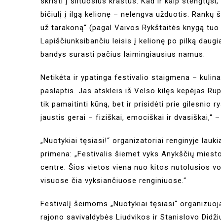
skristi į šiltuosius kraštus. Kad ir kaip stengtųsi
bičiulį į ilgą kelionę – nelengva užduotis. Rankų
už tarakoną“ (pagal Vaivos Rykštaitės knygą tuo 
Lapiščiunksibančiu leisis į kelionę po pilką daugi
bandys surasti pačius laimingiausius namus.
Netikėta ir ypatinga festivalio staigmena – kulin
paslaptis. Jas atskleis iš Velso kilęs kepėjas 
tik pamaitinti kūną, bet ir prisidėti prie gilesnio
jaustis gerai – fiziškai, emociškai ir dvasiškai,“ 
„Nuotykiai tęsiasi!“ organizatoriai renginyje lauki
primena: „Festivalis šiemet vyks Anykščių miesto p
centre. Šios vietos viena nuo kitos nutolusios v
visuose čia vyksiančiuose renginiuose.“
Festivalį šeimoms „Nuotykiai tęsiasi“ organizuo
rajono savivaldybės Liudvikos ir Stanislovo Didžiu