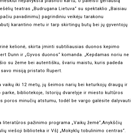
, meškiui nepavyksta plasnoti kartu, o paleisti geriausią
 šešėlių teatras „Budrugana Lietuva“ su spektaklio „Baisiau
pačiu pavadinimu) pagrindiniu veikėju tarakonu
abutį karantino metu ir tarp skirtingų butų bei jų gyventojų
arinė kelionė, skirta įminti subtiliausias duonos kepimo
Rupert Dunn ir „Gyvos duonos“ komanda. „Kepdamas noriu ne
 ryšio su žeme bei autentišku, švariu maistu, kuris padeda
– savo misiją pristato Rupert.
a vaikų iki 12 metų, jų šeimos narių bei keturkojų draugų ir
arke, bibliotekoje, Istorijų dvarelyje ir miesto kultūros
os poros minučių atstumu, todėl be vargo galėsite dalyvauti
ja literatūros pažinimo programa „Vaikų žemė“,Anykščių
lių viešoji biblioteka ir VšĮ „Mokyklų tobulinimo centras“.