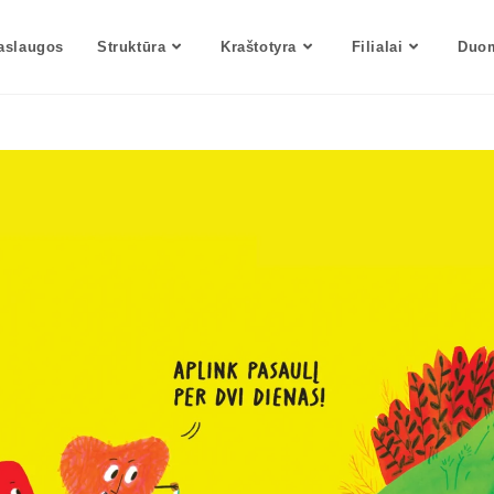
aslaugos
Struktūra
Kraštotyra
Filialai
Duom