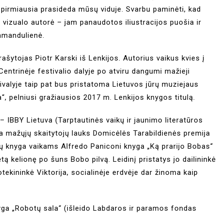
 pirmiausia prasideda mūsų viduje. Svarbu paminėti, kad
o vizualo autorė – jam panaudotos iliustracijos puošia ir
Kamandulienė.
rašytojas Piotr Karski iš Lenkijos. Autorius vaikus kvies į
Centrinėje festivalio dalyje po atviru dangumi mažieji
stivalyje taip pat bus pristatoma Lietuvos jūrų muziejaus
a“, pelniusi gražiausios 2017 m. Lenkijos knygos titulą.
– IBBY Lietuva (Tarptautinės vaikų ir jaunimo literatūros
ia mažųjų skaitytojų lauks Domicėlės Tarabildienės premija
tų knyga vaikams Alfredo Paniconi knyga „Ką prarijo Bobas“
ėtą kelionę po šuns Bobo pilvą. Leidinį pristatys jo dailininkė
iotekininkė Viktorija, socialinėje erdvėje dar žinoma kaip
nyga „Robotų sala“ (išleido Labdaros ir paramos fondas