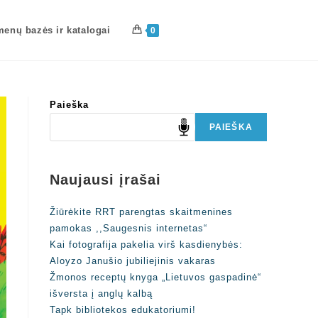
enų bazės ir katalogai
0
Paieška
PAIEŠKA
Naujausi įrašai
Žiūrėkite RRT parengtas skaitmenines
pamokas ,,Saugesnis internetas“
Kai fotografija pakelia virš kasdienybės:
Aloyzo Janušio jubiliejinis vakaras
Žmonos receptų knyga „Lietuvos gaspadinė“
išversta į anglų kalbą
Tapk bibliotekos edukatoriumi!