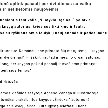
lionė aplink pasaulį per dvi dienas su vaikų
is ir netikėtomis naujovėmis
siantis festivalis „Nuotykiai tęsiasi!“ po atviru
nygų autorius, kvies susitikti kino ir teatro
s su ryškiausiomis leidyklų naujienomis ir padės įminti
 Pikturnaitė-Kamandulienė pristato šių metų temą – knygos
 dvi dienas!” – išskirtinis, tad ir mes, jo organizatoriai,
lionę, per knygas pažinti pasaulį ir svečiams pristatyti
ūtent šios temos.“
 dirbtuvės
ukiamos viešnios rašytoja Agnese Vanaga ir iliustruotoja
tuviškai prakalbintos knygos „Širdukai“ autorės iš
ga apie dviejų širdelių draugystę leidžiasi į bene