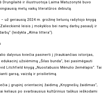
ė Drungilaitė ir iliustruotoja Laima Matuzonytė buvo
ngiausią metų vaikų literatūros debiutą.
– už geriausią 2024 m. grožinę lietuvių rašytojo knygą
Zalieckienė leisis į mokyklos bei namų darbų pasaulį ir
rbų“ (leidykla „Alma littera“).
s
alio dalyvius kviečia pasinerti į įtraukiančias istorijas,
nt edukacinį užsiėmimą „Šilas bunda“, bei pasimėgauti
vid Litchfield knygą „Nuostabusis Mėnulio žemėlapis“. Tai
ianti garsą, vaizdą ir prisilietimą.
iečia į grupinį orientacinį žaidimą „Knygnešių žaidimas“,
viai keliaus po svarbiausius kultūrinius taškus ieškodami