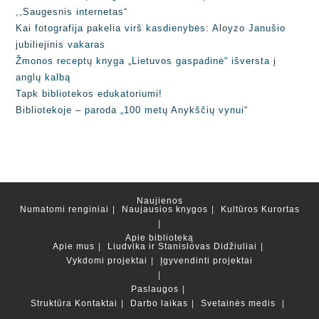
,,Saugesnis internetas“
Kai fotografija pakelia virš kasdienybės: Aloyzo Janušio
jubiliejinis vakaras
Žmonos receptų knyga „Lietuvos gaspadinė“ išversta į
anglų kalbą
Tapk bibliotekos edukatoriumi!
Bibliotekoje – paroda „100 metų Anykščių vynui“
Naujienos
Numatomi renginiai
Naujausios knygos
Kultūros Kurortas
Apie biblioteką
Apie mus
Liudvika ir Stanislovas Didžiuliai
Vykdomi projektai
Įgyvendinti projektai
Paslaugos
Struktūra
Kontaktai
Darbo laikas
Svetainės medis