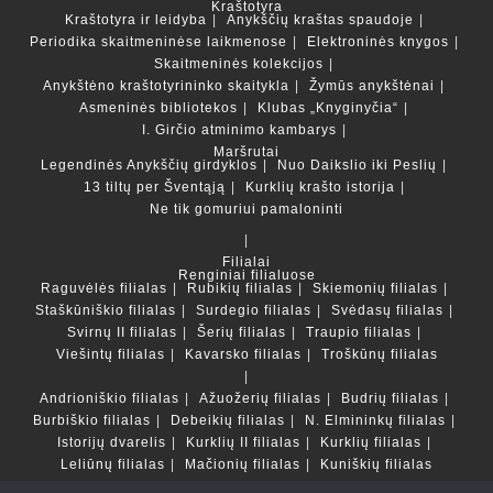
Kraštotyra
Kraštotyra ir leidyba
Anykščių kraštas spaudoje
Periodika skaitmeninėse laikmenose
Elektroninės knygos
Skaitmeninės kolekcijos
Anykštėno kraštotyrininko skaitykla
Žymūs anykštėnai
Asmeninės bibliotekos
Klubas „Knyginyčia“
I. Girčio atminimo kambarys
Maršrutai
Legendinės Anykščių girdyklos
Nuo Daikslio iki Peslių
13 tiltų per Šventąją
Kurklių krašto istorija
Ne tik gomuriui pamaloninti
Filialai
Renginiai filialuose
Raguvėlės filialas
Rubikių filialas
Skiemonių filialas
Staškūniškio filialas
Surdegio filialas
Svėdasų filialas
Svirnų II filialas
Šerių filialas
Traupio filialas
Viešintų filialas
Kavarsko filialas
Troškūnų filialas
Andrioniškio filialas
Ažuožerių filialas
Budrių filialas
Burbiškio filialas
Debeikių filialas
N. Elmininkų filialas
Istorijų dvarelis
Kurklių II filialas
Kurklių filialas
Leliūnų filialas
Mačionių filialas
Kuniškių filialas