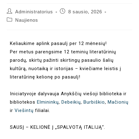
Administratorius
8 sausio, 2026
Naujienos
Keliaukime aplink pasaulį per 12 mėnesių!
Per metus parengsime 12 teminių literatūrinių
parodų, skirtų pažinti skirtingų pasaulio šalių
kultūrą, nuotaiką ir istorijas – kviečiame leistis į
literatūrinę kelionę po pasaulį!
Iniciatyvoje dalyvauja Anykščių viešoji biblioteka ir
bibliotekos
Elmininkų
,
Debeikių
,
Burbiškio
,
Mačionių
ir
Viešintų
filialai.
SAUSĮ – KELIONĖ Į „SPALVOTĄ ITALIJĄ“.