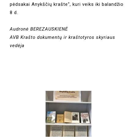
pėdsakai Anykščių krašte“, kuri veiks iki balandžio
8 d.
Audronė BEREZAUSKIENĖ
AVB Krašto dokumentų ir kraštotyros skyriaus
vedėja