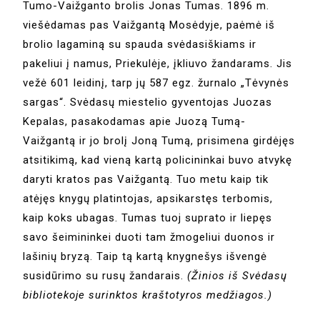
Tumo-Vaižganto brolis Jonas Tumas. 1896 m.
viešėdamas pas Vaižgantą Mosėdyje, paėmė iš
brolio lagaminą su spauda svėdasiškiams ir
pakeliui į namus, Priekulėje, įkliuvo žandarams. Jis
vežė 601 leidinį, tarp jų 587 egz. žurnalo „Tėvynės
sargas“. Svėdasų miestelio gyventojas Juozas
Kepalas, pasakodamas apie Juozą Tumą-
Vaižgantą ir jo brolį Joną Tumą, prisimena girdėjęs
atsitikimą, kad vieną kartą policininkai buvo atvykę
daryti kratos pas Vaižgantą. Tuo metu kaip tik
atėjęs knygų platintojas, apsikarstęs terbomis,
kaip koks ubagas. Tumas tuoj suprato ir liepęs
savo šeimininkei duoti tam žmogeliui duonos ir
lašinių bryzą. Taip tą kartą knygnešys išvengė
susidūrimo su rusų žandarais.
(Žinios iš Svėdasų
bibliotekoje surinktos kraštotyros medžiagos.)