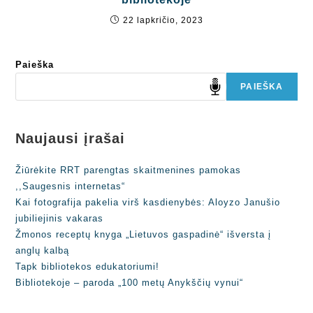
22 lapkričio, 2023
Paieška
PAIEŠKA
Naujausi įrašai
Žiūrėkite RRT parengtas skaitmenines pamokas
,,Saugesnis internetas“
Kai fotografija pakelia virš kasdienybės: Aloyzo Janušio
jubiliejinis vakaras
Žmonos receptų knyga „Lietuvos gaspadinė“ išversta į
anglų kalbą
Tapk bibliotekos edukatoriumi!
Bibliotekoje – paroda „100 metų Anykščių vynui“