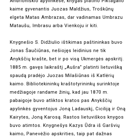
Andrioniškio apylinkėse, knygas platino Piktagalio
kaime gyvenantis Juozas Maldžius, Troškūnų
elgeta Matas Ambrazas, dar vadinamas Umbrazu
Mataušu, Imbrasu arba Vienkoju ir kiti.
Knygnešio S. Didžiulio ištikimas paštininkas buvo
Jonas Šaučiūnas, nešiojęs leidinius ne tik
Anykščių krašte, bet ir po visą Ukmergės apskritį.
1885 m. gavęs laikraštį „Aušra” platinti lietuvišką
spaudą pradėjo Juozas Milašiūnas iš Katlėrių
kaimo. Bibliotekininkų kraštotyrininkų surinktoje
medžiagoje randame žinių, kad jau 1870 m.
pabaigoje buvo atliktos kratos pas Anykščių
apylinkės gyventojus Joną Ladauskį, Ciciliją ir Oną
Kairytes, Joną Karosą. Rastos lietuviškos knygos
buvo atimtos. Knygnešys Kazys Ūdra iš Garšvių
kaimo, Panevėžio apskrities, taip pat dažnas