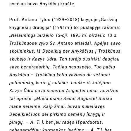
svečias buvo Anykščių krašte.
Prof. Antano Tylos (1929–2018) knygoje „Garšvių
knygnešių draugija” (1991m.) 62 puslapyje rašoma:
„Nelaiminga birželio 13-oji. 1895 m. birželio 13 d.
Troškūnuose vyko Šv. Antano atlaidai. Apėjęs savo
skolininkus, iš Debeikių per Anykščius į Troškūnus
skubėjo ir Kazys Ūdra. Ten turėjo susitikti daugiau
savo bendradarbių. Tačiau nesuspėjo. Tuo pačiu
Anykščių – Troškūnų keliu važiavo du vežimai
policininkų, kurie jį sulaikė. Laiške iš kalėjimo
Kazys Ūdra savo seseriai Augustei labai vaizdžiai
tai aprašė: „Miela mano Sesut Auguste! Sutiko
mane nelaimė. Kaip žinai, buvau nukeliavęs
Debeikiečiuos dėl pirkimo sėmenų [knygų ir
pinigų. – A. T. ], bet jau radęs išparduotus,
nebesamdžiau kurmankos [vežimo – A. T.], bet