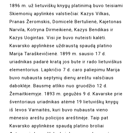
1896 m. už lietuviškų knygų platinimą buvo teisiami
Skiemonių apylinkės valstiečiai: Kazys Vilkas,
Pranas Žeromskis, Domicelė Bertulienė, Kajetonas
Narvila, Kotryna Dirmeikienė, Kazys Bendikas ir
Kazys Uogintas. Visi jie buvo nuteisti kalėti.
Kavarsko apylinkėse uždraustą spaudą platino
Marija Taraškevičienė. 1899 m. sausio 17 d.
uriadnikas padarė kratą jos bute ir rado lietuviškus
elementorius. Lapkričio 7 d. caro paliepimu Marija
buvo nubausta septynių dienų areštu valsčiaus
daboklėje. Bausmę atliko nuo gruodžio 12 d.
Žemaitkiemyje. 1893 m. gegužės 9 d. Kavarske prie
šventoriaus uriadnikas atėmė 19 lietuviškų knygų
iš Ievos Varnaitės, kuri buvo nubausta vieno
mėnesio areštu policijos areštinėje. Taip pat
Kavarsko apylinkėse spaudą platino broliai