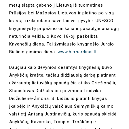
metų slapta gabeno į Lietuvą iš tuometinės
Prūsijos bei Mažosios Lietuvos ir platino po visą
kraštą, rizikuodami savo laisve, gyvybe. UNESCO
knygnešystę pripažino unikalia ir pasaulyje analogų
neturinčia veikla, o Kovo 16-oji paskelbta
Knygnešių diena. Tai žymiausio knygnešio Jurgio
Bielinio gimimo diena.
www.bernardinai.lt
Daugiau kaip devynios dešimtys knygnešių buvo
Anykščių krašte, tačiau didžiausią darbą platinant
uždraustą lietuvišką spaudą čia atliko Griežionėlių
Stanislovas Didžiulis bei jo žmona Liudvika
Didžiulienė-Žmona. S. Didžiulis platinti knygas
įkalbėjo ir Anykščių valsčiaus Šeimyniškių kaimo
valstietį Antaną Justinavičių, kuris spaudą skleidė
Anykščių, Kavarsko, Traupio, Troškūnų ir