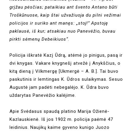
grįžau pėsčias; pataikiau ant švento Antano būti
Troškūnuose, kaip štai užvažiuoja du pilni vežimai
policijos ir suriko ant manęs: „stoj!” Apstoję
paklausė, iš kur; atsakiau nuo Panevėžio, buvau
pirkti sėmenų Debeikiuos“
.
Policija iškratė Kazį Ūdrą, atėmė jo pinigus, pasą ir
dvi knygas. Vakare knygnešį atvežė į Anykščius, o
kitą dieną į Vilkmergę [Ukmergė – A. B.]. Tai buvo
paskutinis ir lemtingas K. Ūdros sulaikymas. Sesuo
Augustė jam padėti nebegalėjo. K. Ūdra buvo
uždarytas Panevėžio kalėjime.
Apie Svėdasus spaudą platino Marija Ožienė-
Kazlauskienė. Iš jos 1902 m. policija paėmė 47
leidinius. Naujikų kaime gyveno kunigo Juozo