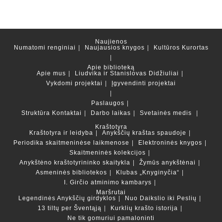
Naujienos
Numatomi renginiai
Naujausios knygos
Kultūros Kurortas
Apie biblioteką
Apie mus
Liudvika ir Stanislovas Didžiuliai
Vykdomi projektai
Įgyvendinti projektai
Paslaugos
Struktūra
Kontaktai
Darbo laikas
Svetainės medis
Kraštotyra
Kraštotyra ir leidyba
Anykščių kraštas spaudoje
Periodika skaitmeninėse laikmenose
Elektroninės knygos
Skaitmeninės kolekcijos
Anykštėno kraštotyrininko skaitykla
Žymūs anykštėnai
Asmeninės bibliotekos
Klubas „Knyginyčia“
I. Girčio atminimo kambarys
Maršrutai
Legendinės Anykščių girdyklos
Nuo Daikslio iki Peslių
13 tiltų per Šventąją
Kurklių krašto istorija
Ne tik gomuriui pamaloninti