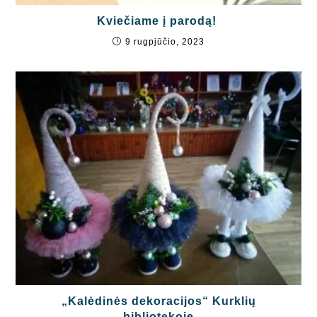
Kviečiame į parodą!
9 rugpjūčio, 2023
„Kalėdinės dekoracijos“ Kurklių
bibliotekoje