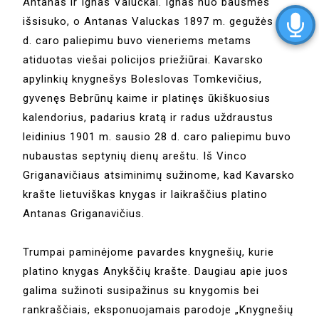
Antanas ir Ignas Valuckai. Ignas nuo bausmės
išsisuko, o Antanas Valuckas 1897 m. gegužės 14
d. caro paliepimu buvo vieneriems metams
atiduotas viešai policijos priežiūrai. Kavarsko
apylinkių knygnešys Boleslovas Tomkevičius,
gyvenęs Bebrūnų kaime ir platinęs ūkiškuosius
kalendorius, padarius kratą ir radus uždraustus
leidinius 1901 m. sausio 28 d. caro paliepimu buvo
nubaustas septynių dienų areštu. Iš Vinco
Griganavičiaus atsiminimų sužinome, kad Kavarsko
krašte lietuviškas knygas ir laikraščius platino
Antanas Griganavičius.
Trumpai paminėjome pavardes knygnešių, kurie
platino knygas Anykščių krašte. Daugiau apie juos
galima sužinoti susipažinus su knygomis bei
rankraščiais, eksponuojamais parodoje „Knygnešių