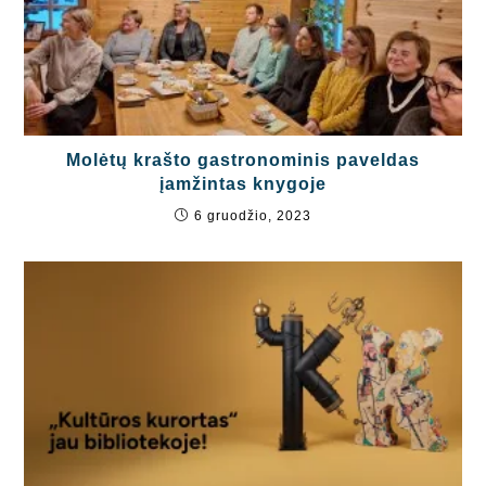
Molėtų krašto gastronominis paveldas
įamžintas knygoje
6 gruodžio, 2023