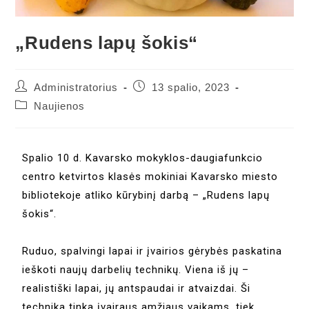
„Rudens lapų šokis“
Administratorius
13 spalio, 2023
Naujienos
Spalio 10 d. Kavarsko mokyklos-daugiafunkcio
centro ketvirtos klasės mokiniai Kavarsko miesto
bibliotekoje atliko kūrybinį darbą – „Rudens lapų
šokis“.
Ruduo, spalvingi lapai ir įvairios gėrybės paskatina
ieškoti naujų darbelių technikų. Viena iš jų –
realistiški lapai, jų antspaudai ir atvaizdai. Ši
technika tinka įvairaus amžiaus vaikams, tiek