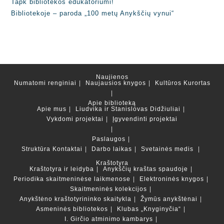
Tapk bibliotekos edukatoriumi!
Bibliotekoje – paroda „100 metų Anykščių vynui“
Naujienos
Numatomi renginiai
Naujausios knygos
Kultūros Kurortas
Apie biblioteką
Apie mus
Liudvika ir Stanislovas Didžiuliai
Vykdomi projektai
Įgyvendinti projektai
Paslaugos
Struktūra
Kontaktai
Darbo laikas
Svetainės medis
Kraštotyra
Kraštotyra ir leidyba
Anykščių kraštas spaudoje
Periodika skaitmeninėse laikmenose
Elektroninės knygos
Skaitmeninės kolekcijos
Anykštėno kraštotyrininko skaitykla
Žymūs anykštėnai
Asmeninės bibliotekos
Klubas „Knyginyčia“
I. Girčio atminimo kambarys