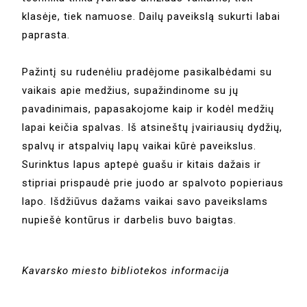
klasėje, tiek namuose. Dailų paveikslą sukurti labai
paprasta.
Pažintį su rudenėliu pradėjome pasikalbėdami su
vaikais apie medžius, supažindinome su jų
pavadinimais, papasakojome kaip ir kodėl medžių
lapai keičia spalvas. Iš atsineštų įvairiausių dydžių,
spalvų ir atspalvių lapų vaikai kūrė paveikslus.
Surinktus lapus aptepė guašu ir kitais dažais ir
stipriai prispaudė prie juodo ar spalvoto popieriaus
lapo. Išdžiūvus dažams vaikai savo paveikslams
nupiešė kontūrus ir darbelis buvo baigtas.
Kavarsko miesto bibliotekos informacija