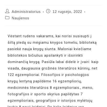
Administratorius
12 rugsėjo, 2022
Naujienos
Vėstant rudens vakarams, kai norisi susisupti į
šiltą pledą su mėgiamu knygos tomeliu, biblioteką
pasiekė nauja knygų siunta. Maloniai kviečiame
bibliotekos bičiulius apsilankyti ir išsirinkti
dominančią knygą. Pasiūla labai didelė ir įvairi: kaip
visada, daugiausia grožinės literatūros kūrinių, net
122 egzemplioriai. Filosofijos ir psichologijos
knygų lentyną papildėme 16 egzempliorių,
medicininės literatūros 8 egzemplioriais., meno,
fotografijos ir sporto skyrius papildytas 7
egzemplioriais, geografijos ir istorijos mylėtojų
laukia 8 nauji leidiniai. Po kelis leidinius yra