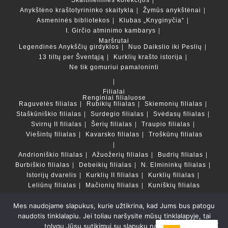
Skaitmeninės kolekcijos
Anykštėno kraštotyrininko skaitykla
Žymūs anykštėnai
Asmeninės bibliotekos
Klubas „Knyginyčia“
I. Girčio atminimo kambarys
Maršrutai
Legendinės Anykščių girdyklos
Nuo Daikslio iki Peslių
13 tiltų per Šventąją
Kurklių krašto istorija
Ne tik gomuriui pamaloninti
Filialai
Renginiai filialuose
Raguvėlės filialas
Rubikių filialas
Skiemonių filialas
Staškūniškio filialas
Surdegio filialas
Svėdasų filialas
Svirnų II filialas
Šerių filialas
Traupio filialas
Viešintų filialas
Kavarsko filialas
Troškūnų filialas
Andrioniškio filialas
Ažuožerių filialas
Budrių filialas
Burbiškio filialas
Debeikių filialas
N. Elmininkų filialas
Istorijų dvarelis
Kurklių II filialas
Kurklių filialas
Leliūnų filialas
Mačionių filialas
Kuniškių filialas
Mes naudojame slapukus, kurie užtikrina, kad Jums bus patogu
Duomenų bazės ir katalogai
naudotis tinklalapiu. Jei toliau naršysite mūsų tinklalapyje, tai
LT
tolygu Jūsų sutikimui su slapukų naudojimu.