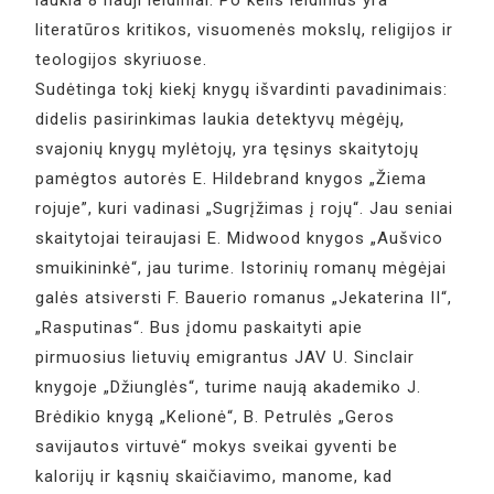
literatūros kritikos, visuomenės mokslų, religijos ir
teologijos skyriuose.
Sudėtinga tokį kiekį knygų išvardinti pavadinimais:
didelis pasirinkimas laukia detektyvų mėgėjų,
svajonių knygų mylėtojų, yra tęsinys skaitytojų
pamėgtos autorės E. Hildebrand knygos „Žiema
rojuje”, kuri vadinasi „Sugrįžimas į rojų“. Jau seniai
skaitytojai teiraujasi E. Midwood knygos „Aušvico
smuikininkė“, jau turime. Istorinių romanų mėgėjai
galės atsiversti F. Bauerio romanus „Jekaterina II“,
„Rasputinas“. Bus įdomu paskaityti apie
pirmuosius lietuvių emigrantus JAV U. Sinclair
knygoje „Džiunglės“, turime naują akademiko J.
Brėdikio knygą „Kelionė“, B. Petrulės „Geros
savijautos virtuvė“ mokys sveikai gyventi be
kalorijų ir kąsnių skaičiavimo, manome, kad