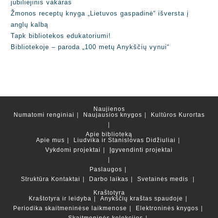
jubiliejinis vakaras
Žmonos receptų knyga „Lietuvos gaspadinė“ išversta į
anglų kalbą
Tapk bibliotekos edukatoriumi!
Bibliotekoje – paroda „100 metų Anykščių vynui“
Naujienos
Numatomi renginiai
Naujausios knygos
Kultūros Kurortas
Apie biblioteką
Apie mus
Liudvika ir Stanislovas Didžiuliai
Vykdomi projektai
Įgyvendinti projektai
Paslaugos
Struktūra
Kontaktai
Darbo laikas
Svetainės medis
Kraštotyra
Kraštotyra ir leidyba
Anykščių kraštas spaudoje
Periodika skaitmeninėse laikmenose
Elektroninės knygos