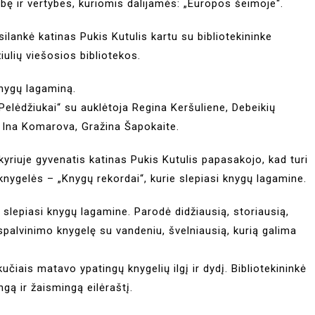
ę ir vertybes, kuriomis dalijamės: „Europos šeimoje“.
ilankė katinas Pukis Kutulis kartu su bibliotekininke
iulių viešosios bibliotekos.
knygų lagaminą.
elėdžiukai“ su auklėtoja Regina Keršuliene, Debeikių
 Ina Komarova, Gražina Šapokaite.
kyriuje gyvenatis katinas Pukis Kutulis papasakojo, kad turi
knygelės – „Knygų rekordai“, kurie slepiasi knygų lagamine.
 slepiasi knygų lagamine. Parodė didžiausią, storiausią,
spalvinimo knygelę su vandeniu, švelniausią, kurią galima
učiais matavo ypatingų knygelių ilgį ir dydį. Bibliotekininkė
gą ir žaismingą eilėraštį.