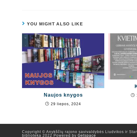
YOU MIGHT ALSO LIKE
Naujos knygos
29 liepos, 2024
Copyright © Anykščių rajono savivaldybės Liudvikos ir Stan
biblioteka 2022 Powered by
Getspace