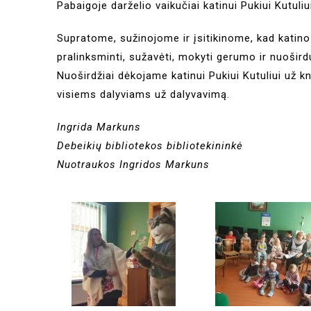
Pabaigoje darželio vaikučiai katinui Pukiui Kutuliu
Supratome, sužinojome ir įsitikinome, kad katin
pralinksminti, sužavėti, mokyti gerumo ir nuošir
Nuoširdžiai dėkojame katinui Pukiui Kutuliui už k
visiems dalyviams už dalyvavimą.
Ingrida Markuns
Debeikių bibliotekos bibliotekininkė
Nuotraukos Ingridos Markuns