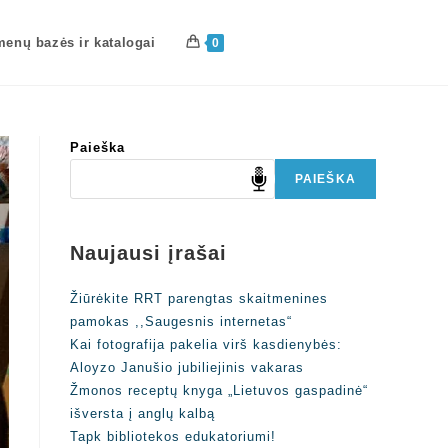
enų bazės ir katalogai
0
Paieška
PAIEŠKA
Naujausi įrašai
Žiūrėkite RRT parengtas skaitmenines
pamokas ,,Saugesnis internetas“
Kai fotografija pakelia virš kasdienybės:
Aloyzo Janušio jubiliejinis vakaras
Žmonos receptų knyga „Lietuvos gaspadinė“
išversta į anglų kalbą
Tapk bibliotekos edukatoriumi!