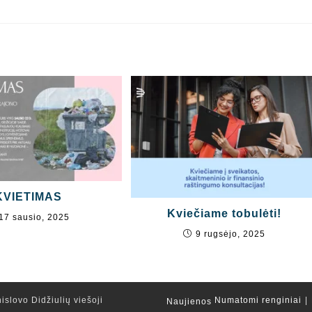
KVIETIMAS
Kviečiame tobulėti!
17 sausio, 2025
9 rugsėjo, 2025
islovo Didžiulių viešoji
Numatomi renginiai
Naujienos