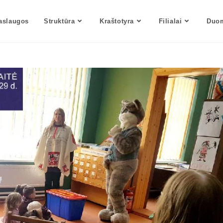
aslaugos
Struktūra
Kraštotyra
Filialai
Duom