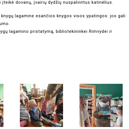
i įteikė dovanų, įvairių dydžių nuspalvintus katinėlius.
o knygų lagamine esančios knygos visos ypatingos: jos gali
dumo.
nygų lagamino pristatymą, bibliotekininkei Rimvydei ir