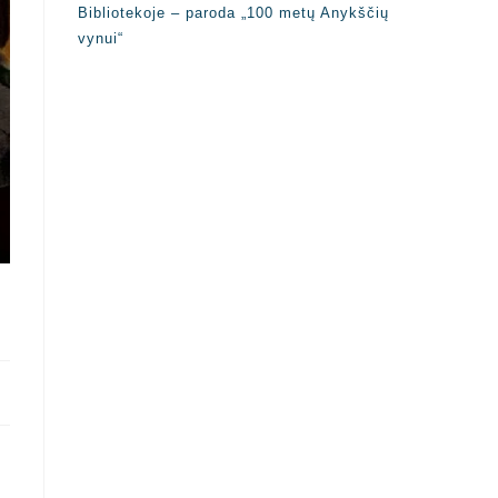
Bibliotekoje – paroda „100 metų Anykščių
vynui“