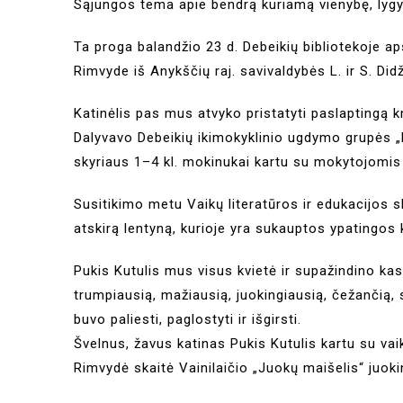
Sąjungos tema apie bendrą kuriamą vienybę, lygyb
Ta proga balandžio 23 d. Debeikių bibliotekoje aps
Rimvyde iš Anykščių raj. savivaldybės L. ir S. Didž
Katinėlis pas mus atvyko pristatyti paslaptingą 
Dalyvavo Debeikių ikimokyklinio ugdymo grupės „P
skyriaus 1–4 kl. mokinukai kartu su mokytojomis
Susitikimo metu Vaikų literatūros ir edukacijos s
atskirą lentyną, kurioje yra sukauptos ypatingos 
Pukis Kutulis mus visus kvietė ir supažindino kas
trumpiausią, mažiausią, juokingiausią, čežančią, 
buvo paliesti, paglostyti ir išgirsti.
Švelnus, žavus katinas Pukis Kutulis kartu su vaik
Rimvydė skaitė Vainilaičio „Juokų maišelis“ juokin