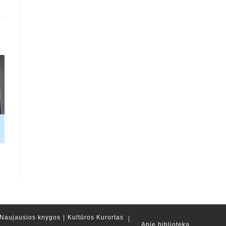
Naujausios knygos
Kultūros Kurortas
Apie biblioteką