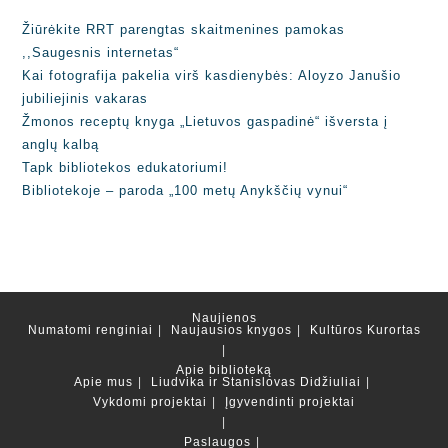
Žiūrėkite RRT parengtas skaitmenines pamokas
,,Saugesnis internetas“
Kai fotografija pakelia virš kasdienybės: Aloyzo Janušio
jubiliejinis vakaras
Žmonos receptų knyga „Lietuvos gaspadinė“ išversta į
anglų kalbą
Tapk bibliotekos edukatoriumi!
Bibliotekoje – paroda „100 metų Anykščių vynui“
Naujienos
Numatomi renginiai
Naujausios knygos
Kultūros Kurortas
Apie biblioteką
Apie mus
Liudvika ir Stanislovas Didžiuliai
Vykdomi projektai
Įgyvendinti projektai
Paslaugos