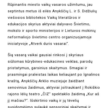
Rūpinantis miesto vaikų vasaros užimtumu, jau
septintus metus iš eilės Anykščių L. ir S. Didžiulių
viešosios bibliotekos Vaikų literatūros ir
edukacijos skyrius aktyviai dalyvavo Švietimo,
mokslo ir sporto ministerijos ir Lietuvos mokinių
neformaliojo švietimo centro organizuojamoje
iniciatyvoje „Atverk duris vasarai“.
Šią vasarą vaikai gausiai rinkosi į skyriaus
siūlomas kūrybines-edukacines veiklas, parodų
pristatymus, garsinius skaitymus. Smagiai ir
prasmingai praleistas laikas keliaujant po Ignalinos
kraštą, Anykščių Arklio muziejuje žaidžiant
senovinius žaidimus, aktyviai įsitraukiant į Rokiškio
rajono lėlių teatro „ČIZ“ spektaklio žaidimą „Kur aš
jį mačiau?“. Išskirtinio vaikų ir jų tėvelių
susidomėjimo sulaukė sensoriniai skaitymai ir