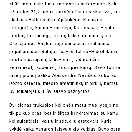
4000 metų nukritusio meteorito suformuotu Kali
ežeru bei 21,2 metro aukščio Pangos skardžiu, kurį
skalauja Baltijos jūra. Aplankėme Koguvos
etnografinį kaimą – muziejų, Kuressaarę – salos
sostinę bei didingą, riterių laikus menančią pilį.
Grožėjomės Anglos vėjo senaisiais malūnais,
populiariausiu Baltijos šalyse Talino–Hidrolėktuvų
uosto muziejumi, keliavome į viduramžių
senamiestį, kopėme į Toompea kalvą. Savo forma
didelį įspūdį paliko Aleksandro Neviškio soboras,
Domo katedra, miesto amatininkų ir pirklių namai,
Šv. Mikalojaus ir Šv. Olavo bažnyčios.
Dvi dienas trukusios kelionės metu mus lydėjo ne
tik puikus oras, bet ir šiltas bendravimas su kartu
keliaujančiais įvairių institucijų atstovais, kurie
vykdė vaikų vasaros laisvalaikio veiklas. Buvo gera