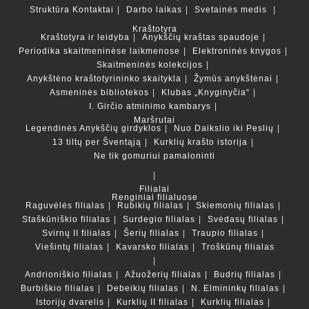
Struktūra
Kontaktai
Darbo laikas
Svetainės medis
Kraštotyra
Kraštotyra ir leidyba
Anykščių kraštas spaudoje
Periodika skaitmeninėse laikmenose
Elektroninės knygos
Skaitmeninės kolekcijos
Anykštėno kraštotyrininko skaitykla
Žymūs anykštėnai
Asmeninės bibliotekos
Klubas „Knyginyčia“
I. Girčio atminimo kambarys
Maršrutai
Legendinės Anykščių girdyklos
Nuo Daikslio iki Peslių
13 tiltų per Šventąją
Kurklių krašto istorija
Ne tik gomuriui pamaloninti
Filialai
Renginiai filialuose
Raguvėlės filialas
Rubikių filialas
Skiemonių filialas
Staškūniškio filialas
Surdegio filialas
Svėdasų filialas
Svirnų II filialas
Šerių filialas
Traupio filialas
Viešintų filialas
Kavarsko filialas
Troškūnų filialas
Andrioniškio filialas
Ažuožerių filialas
Budrių filialas
Burbiškio filialas
Debeikių filialas
N. Elmininkų filialas
Istorijų dvarelis
Kurklių II filialas
Kurklių filialas