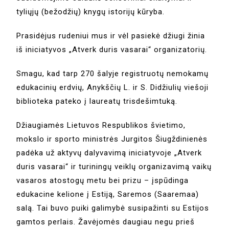
tyliųjų (bežodžių) knygų istorijų kūryba.
Prasidėjus rudeniui mus ir vėl pasiekė džiugi žinia
iš iniciatyvos „Atverk duris vasarai“ organizatorių.
Smagu, kad tarp 270 šalyje registruotų nemokamų
edukacinių erdvių, Anykščių L. ir S. Didžiulių viešoji
biblioteka pateko į laureatų trisdešimtuką.
Džiaugiamės Lietuvos Respublikos švietimo,
mokslo ir sporto ministrės Jurgitos Šiugždinienės
padėka už aktyvų dalyvavimą iniciatyvoje „Atverk
duris vasarai“ ir turiningų veiklų organizavimą vaikų
vasaros atostogų metu bei prizu – įspūdinga
edukacine kelione į Estiją, Saremos (Saaremaa)
salą. Tai buvo puiki galimybė susipažinti su Estijos
gamtos perlais. Žavėjomės daugiau negu prieš