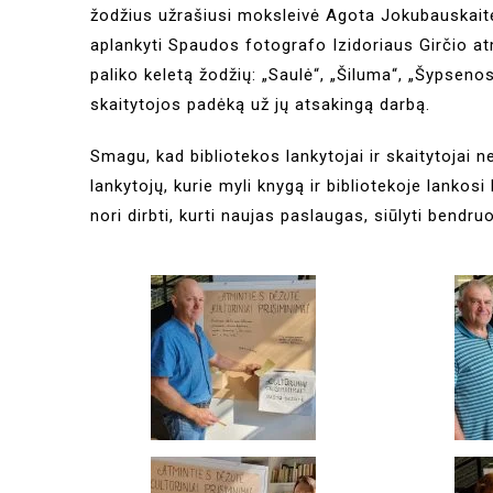
žodžius užrašiusi moksleivė Agota Jokubauskait
aplankyti Spaudos fotografo Izidoriaus Girčio at
paliko keletą žodžių: „Saulė“, „Šiluma“, „Šypsenos
skaitytojos padėką už jų atsakingą darbą.
Smagu, kad bibliotekos lankytojai ir skaitytojai 
lankytojų, kurie myli knygą ir bibliotekoje lankosi 
nori dirbti, kurti naujas paslaugas, siūlyti bend