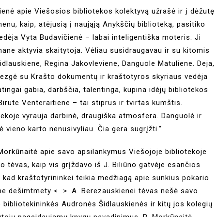
kienė apie Viešosios bibliotekos kolektyvą užrašė ir į dėžutę
imenu, kaip, atėjusią į naująją Anykščių biblioteką, pasitiko
dėja Vyta Budavičienė – labai inteligentiška moteris. Ji
 mane aktyvia skaitytoja. Vėliau susidraugavau ir su kitomis
dlauskiene, Regina Jakovleviene, Danguole Matuliene. Deja,
imezgė su Krašto dokumentų ir kraštotyros skyriaus vedėja
gai gabia, darbščia, talentinga, kupina idėjų bibliotekos
irute Venteraitiene – tai stiprus ir tvirtas kumštis.
otekoje vyrauja darbinė, draugiška atmosfera. Danguolė ir
 vieno karto nenusivyliau. Čia gera sugrįžti.“
 Morkūnaitė apie savo apsilankymus Viešojoje bibliotekoje
 tėvas, kaip vis grįždavo iš J. Biliūno gatvėje esančios
 kad kraštotyrininkei teikia medžiagą apie sunkius pokario
jame dešimtmety <…>. A. Berezauskienei tėvas nešė savo
 bibliotekininkės Audronės Šidlauskienės ir kitų jos kolegių
ytojų pageidaujamų knygų pavadinimus. R. Morkūnaitė