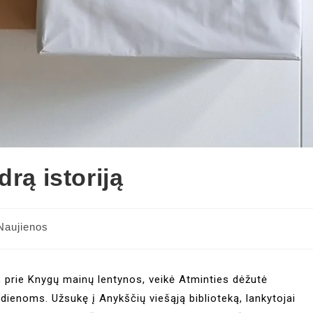
rą istoriją
Naujienos
e, prie Knygų mainų lentynos, veikė Atminties dėžutė
 dienoms. Užsukę į Anykščių viešąją biblioteką, lankytojai