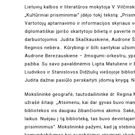
Lietuvių kalbos ir literatūros mokytoja V. Vilčins
„Kultūriniai prisiminimai“ įdėjo tokį tekstą: „Pris
Vartotojų aptarnavimo ir informacijos skyriaus ve
diplomatiškai įpiršo skaitytojo bilietą ir pavertė
darbuotojomis: Judita Skačkauskiene, Audrone Ši
Reginos nebėra… Kūrybingi ir šilti santykiai užs
Audrone Berezauskiene – žmogumi-orkestru, ypatin
pažiba. Su savo pavaldinėmis Ligita Matuliene ir B
Liudvikos ir Stanislovos Didžiulių viešojoje bibli
Judita dažnai pasiūlo perskaityti įdomią knygą. Nė
Mokslininkė geografė, tautodailininkė dr. Regina
užrašė šitaip: „Atsimenu, kai dar gyvas buvo mano
bibliotekos vis daugiau žibančiomis akimis. Sakė,
laikus. Nuėjau į tą biblioteką, tas buvo devinta
prisiminimus“. Mokslininkė pažymi, kad ją stebino
komunikabilumas bei sugebėjimai atsiminti skait