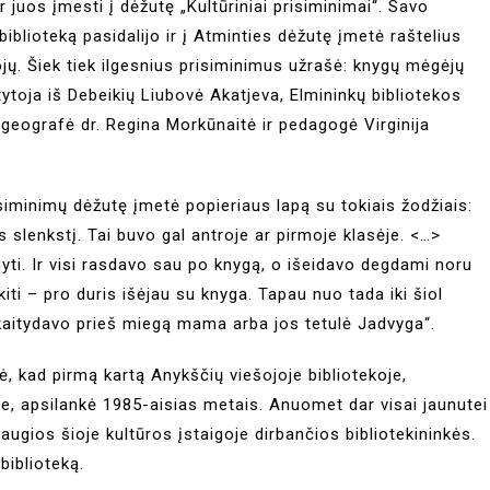
r juos įmesti į dėžutę „Kultūriniai prisiminimai“. Savo
iblioteką pasidalijo ir į Atminties dėžutę įmetė raštelius
tojų. Šiek tiek ilgesnius prisiminimus užrašė: knygų mėgėjų
tytoja iš Debeikių Liubovė Akatjeva, Elmininkų bibliotekos
 geografė dr. Regina Morkūnaitė ir pedagogė Virginija
isiminimų dėžutę įmetė popieriaus lapą su tokiais žodžiais:
s slenkstį. Tai buvo gal antroje ar pirmoje klasėje. <…>
yti. Ir visi rasdavo sau po knygą, o išeidavo degdami noru
i kiti – pro duris išėjau su knyga. Tapau nuo tada iki šiol
skaitydavo prieš miegą mama arba jos tetulė Jadvyga“.
ė, kad pirmą kartą Anykščių viešojoje bibliotekoje,
te, apsilankė 1985-aisias metais. Anuomet dar visai jaunutei
ugios šioje kultūros įstaigoje dirbančios bibliotekininkės.
biblioteką.