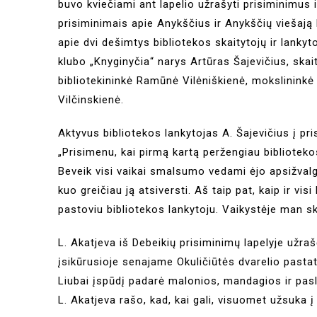
buvo kviečiami ant lapelio užrašyti prisiminimus i
prisiminimais apie Anykščius ir Anykščių viešają b
apie dvi dešimtys bibliotekos skaitytojų ir lanky
klubo „Knyginyčia“ narys Artūras Šajevičius, skai
bibliotekininkė Ramūnė Vilėniškienė, mokslininkė
Vilčinskienė.
Aktyvus bibliotekos lankytojas A. Šajevičius į pr
„Prisimenu, kai pirmą kartą peržengiau biblioteko
Beveik visi vaikai smalsumo vedami ėjo apsižvalg
kuo greičiau ją atsiversti. Aš taip pat, kaip ir vis
pastoviu bibliotekos lankytoju. Vaikystėje man 
L. Akatjeva iš Debeikių prisiminimų lapelyje užraš
įsikūrusioje senajame Okuličiūtės dvarelio pasta
Liubai įspūdį padarė malonios, mandagios ir pasla
L. Akatjeva rašo, kad, kai gali, visuomet užsuka į 