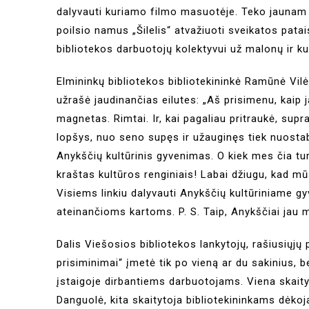
dalyvauti kuriamo filmo masuotėje. Teko jaunam
poilsio namus „Šilelis“ atvažiuoti sveikatos pata
bibliotekos darbuotojų kolektyvui už malonų ir k
Elmininkų bibliotekos bibliotekininkė Ramūnė Vilė
užrašė jaudinančias eilutes: „Aš prisimenu, kaip
magnetas. Rimtai. Ir, kai pagaliau pritraukė, supr
lopšys, nuo seno supęs ir užauginęs tiek nuostabi
Anykščių kultūrinis gyvenimas. O kiek mes čia t
kraštas kultūros renginiais! Labai džiugu, kad mū
Visiems linkiu dalyvauti Anykščių kultūriniame gyv
ateinančioms kartoms. P. S. Taip, Anykščiai jau m
Dalis Viešosios bibliotekos lankytojų, rašiusiųjų p
prisiminimai“ įmetė tik po vieną ar du sakinius,
įstaigoje dirbantiems darbuotojams. Viena skaityt
Danguolė, kita skaitytoja bibliotekininkams dėkoj