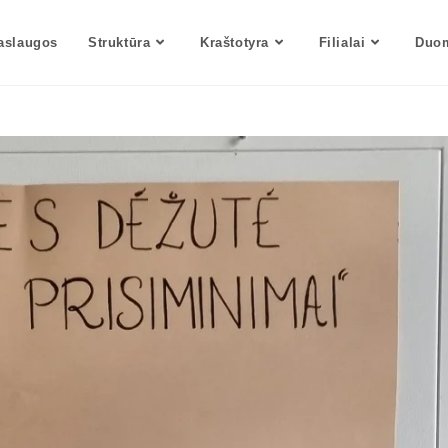
aslaugos
Struktūra
Kraštotyra
Filialai
Duom