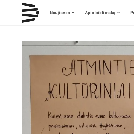
Naujienos
Apie biblioteką
P