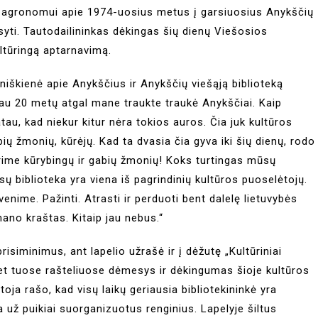
 agronomui apie 1974-uosius metus į garsiuosius Anykščių
isyti. Tautodailininkas dėkingas šių dienų Viešosios
ultūringą aptarnavimą.
niškienė apie Anykščius ir Anykščių viešąją biblioteką
 jau 20 metų atgal mane traukte traukė Anykščiai. Kaip
atau, kad niekur kitur nėra tokios auros. Čia juk kultūros
ų žmonių, kūrėjų. Kad ta dvasia čia gyva iki šių dienų, rodo
urime kūrybingų ir gabių žmonių! Koks turtingas mūsų
sų biblioteka yra viena iš pagrindinių kultūros puoselėtojų.
enime. Pažinti. Atrasti ir perduoti bent dalelę lietuvybės
ano kraštas. Kitaip jau nebus.“
risiminimus, ant lapelio užrašė ir į dėžutę „Kultūriniai
 bet tuose rašteliuose dėmesys ir dėkingumas šioje kultūros
oja rašo, kad visų laikų geriausia bibliotekininkė yra
a už puikiai suorganizuotus renginius. Lapelyje šiltus