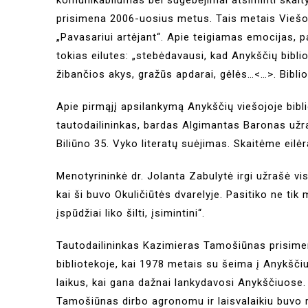
prisimena 2006-uosius metus. Tais metais Viešo
„Pavasariui artėjant“. Apie teigiamas emocijas, 
tokias eilutes: „stebėdavausi, kad Anykščių bibl
žibančios akys, gražūs apdarai, gėlės…<…>. Bibliote
Apie pirmąjį apsilankymą Anykščių viešojoje bibl
tautodailininkas, bardas Algimantas Baronas užra
Biliūno 35. Vyko literatų suėjimas. Skaitėme eilė
Menotyrininkė dr. Jolanta Zabulytė irgi užrašė vis
kai ši buvo Okuličiūtės dvarelyje. Pasitiko ne tik
įspūdžiai liko šilti, įsimintini“.
Tautodailininkas Kazimieras Tamošiūnas prisime
bibliotekoje, kai 1978 metais su šeima į Anykšči
laikus, kai gana dažnai lankydavosi Anykščiuose. 
Tamošiūnas dirbo agronomu ir laisvalaikiu buvo