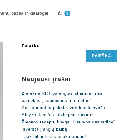
enų bazės ir katalogai
0
Paieška
PAIEŠKA
Naujausi įrašai
Žiūrėkite RRT parengtas skaitmenines
pamokas ,,Saugesnis internetas“
Kai fotografija pakelia virš kasdienybės:
Aloyzo Janušio jubiliejinis vakaras
Žmonos receptų knyga „Lietuvos gaspadinė“
išversta į anglų kalbą
Tapk bibliotekos edukatoriumi!