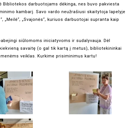
ė Bibliotekos darbuotojams dėkinga, nes buvo pakviesta
minimo kambarį. Savo vardo neužrašiusi skaitytoja lapelyje
“, „Meilė“, „Svajonės“, kuriuos darbuotojai supranta kaip
neabejingi siūlomoms iniciatyvoms ir sudalyvauja. Dėl
kiekvieną savaitę (o gal tik kartą į metus), bibliotekininkai
ruomenėms veiklas. Kurkime prisiminimus kartu!