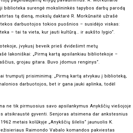
ji biblioteka surengė mokslininkės tapybos darbų parodą
patirtas tą dieną, mokslų daktarė R. Morkūnaitė užrašė
iotekos darbuotojos tokios puošnios – susidėjo viskas:
ka – tai ta vieta, kur jauti kultūrą… ir aukšto lygio“.
iotekoje, įvykusį beveik prieš dvidešimt metų
šė lakoniškai: „Pirmą kartą apsilankiau bibliotekoje –
raščius, grojau gitara. Buvo įdomus renginys“.
ai trumputį prisiminimą: „Pirmą kartą atvykau į biblioteką,
 malonios darbuotojos, bet ir gana jauki aplinka, todėl
na ne tik pirmuosius savo apsilankymus Anykščių viešojoje
us atsikraustė gyventi. Senjoras atsimena dar ankstesnius
1962 metais kolūkyje „Anykščių šilelis“ jaunuolis K.
 režisieriaus Raimondo Vabalo komandos pakviestas