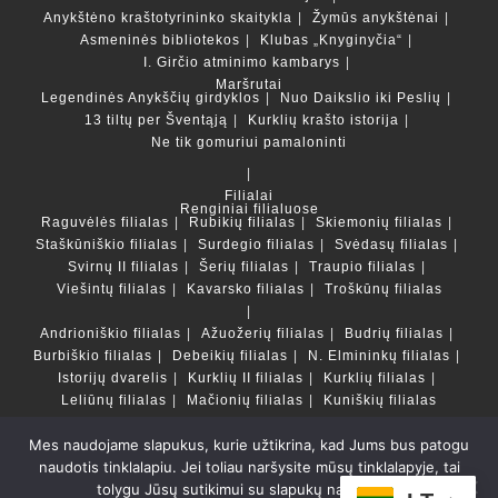
Anykštėno kraštotyrininko skaitykla
Žymūs anykštėnai
Asmeninės bibliotekos
Klubas „Knyginyčia“
I. Girčio atminimo kambarys
Maršrutai
Legendinės Anykščių girdyklos
Nuo Daikslio iki Peslių
13 tiltų per Šventąją
Kurklių krašto istorija
Ne tik gomuriui pamaloninti
Filialai
Renginiai filialuose
Raguvėlės filialas
Rubikių filialas
Skiemonių filialas
Staškūniškio filialas
Surdegio filialas
Svėdasų filialas
Svirnų II filialas
Šerių filialas
Traupio filialas
Viešintų filialas
Kavarsko filialas
Troškūnų filialas
Andrioniškio filialas
Ažuožerių filialas
Budrių filialas
Burbiškio filialas
Debeikių filialas
N. Elmininkų filialas
Istorijų dvarelis
Kurklių II filialas
Kurklių filialas
Leliūnų filialas
Mačionių filialas
Kuniškių filialas
Mes naudojame slapukus, kurie užtikrina, kad Jums bus patogu
Duomenų bazės ir katalogai
naudotis tinklalapiu. Jei toliau naršysite mūsų tinklalapyje, tai
LT
tolygu Jūsų sutikimui su slapukų naudojimu.
Copyright © Anykščių rajono savivaldybės Liudvikos ir