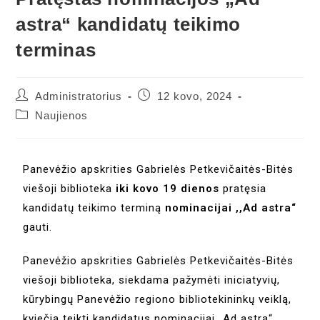
astra“ kandidatų teikimo
terminas
Administratorius
12 kovo, 2024
Naujienos
Panevėžio apskrities Gabrielės Petkevičaitės-Bitės
viešoji biblioteka
iki kovo 19 dienos
pratęsia
kandidatų teikimo terminą
nominacijai ,,Ad astra“
gauti.
Panevėžio apskrities Gabrielės Petkevičaitės-Bitės
viešoji biblioteka, siekdama pažymėti iniciatyvių,
kūrybingų Panevėžio regiono bibliotekininkų veiklą,
kviečia teikti kandidatus nominacijai „Ad astra“