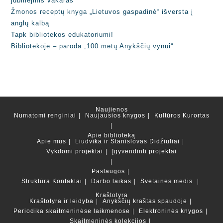
jubiliejinis vakaras
Žmonos receptų knyga „Lietuvos gaspadinė“ išversta į
anglų kalbą
Tapk bibliotekos edukatoriumi!
Bibliotekoje – paroda „100 metų Anykščių vynui“
Naujienos
Numatomi renginiai
Naujausios knygos
Kultūros Kurortas
Apie biblioteką
Apie mus
Liudvika ir Stanislovas Didžiuliai
Vykdomi projektai
Įgyvendinti projektai
Paslaugos
Struktūra
Kontaktai
Darbo laikas
Svetainės medis
Kraštotyra
Kraštotyra ir leidyba
Anykščių kraštas spaudoje
Periodika skaitmeninėse laikmenose
Elektroninės knygos
Skaitmeninės kolekcijos