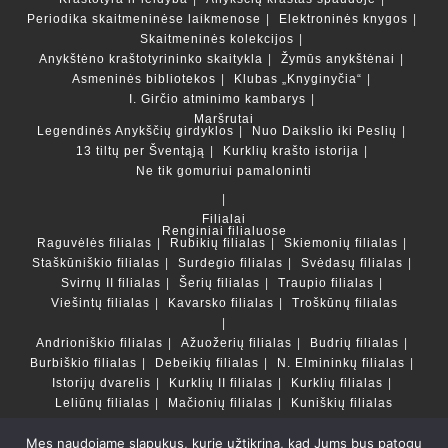
Periodika skaitmeninėse laikmenose
Elektroninės knygos
Skaitmeninės kolekcijos
Anykštėno kraštotyrininko skaitykla
Žymūs anykštėnai
Asmeninės bibliotekos
Klubas „Knyginyčia“
I. Girčio atminimo kambarys
Maršrutai
Legendinės Anykščių girdyklos
Nuo Daikslio iki Peslių
13 tiltų per Šventąją
Kurklių krašto istorija
Ne tik gomuriui pamaloninti
Filialai
Renginiai filialuose
Raguvėlės filialas
Rubikių filialas
Skiemonių filialas
Staškūniškio filialas
Surdegio filialas
Svėdasų filialas
Svirnų II filialas
Šerių filialas
Traupio filialas
Viešintų filialas
Kavarsko filialas
Troškūnų filialas
Andrioniškio filialas
Ažuožerių filialas
Budrių filialas
Burbiškio filialas
Debeikių filialas
N. Elmininkų filialas
Istorijų dvarelis
Kurklių II filialas
Kurklių filialas
Leliūnų filialas
Mačionių filialas
Kuniškių filialas
Mes naudojame slapukus, kurie užtikrina, kad Jums bus patogu