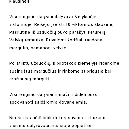
kiaušinėli“.
Visi renginio dalyviai dalyvavo Velykinėje
viktorinoje. Reikėjo įveikti 10 viktorinos klausimų.
Paskutinė iš užduočių buvo parašyti ketureilį
Velykų tematika. Privalomi žodžiai: raudona,
margutis, samanos, velykė.
Po atliktų užduočių, bibliotekos kiemelyje ridenome
susineštus margučius ir rinkome stipriausią bei
gražiausią margutį.
Visi renginio dalyviai ir maži ir dideli buvo
apdovanoti saldžiomis dovanėlėmis.
Nuoširdus ačiū bibliotekos savanorei Lukai ir
visiems dalyvavusiems šioje popietėje.