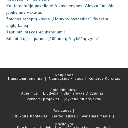
Kai fotografija pakelia virš kasdienybės: Aloyzo Janušio
jubiliejinis vakaras
Žmonos receptų knyga „Lietuvos gaspadinė“ išversta į
anglų kalbą
Tapk bibliotekos edukatoriumi!
Bibliotekoje – paroda „100 metų Anykščių vynui“
Naujienos
Numatomi renginiai
Naujausios knygos
Kultūros Kurortas
Apie biblioteką
Apie mus
Liudvika ir Stanislovas Didžiuliai
Vykdomi projektai
Įgyvendinti projektai
Paslaugos
Struktūra
Kontaktai
Darbo laikas
Svetainės medis
Kraštotyra
Kraštotyra ir leidyba
Anykščių kraštas spaudoje