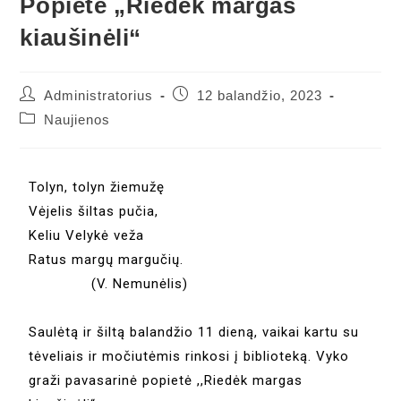
Popietė „Riedėk margas
kiaušinėli“
Administratorius
12 balandžio, 2023
Naujienos
Tolyn, tolyn žiemužę
Vėjelis šiltas pučia,
Keliu Velykė veža
Ratus margų margučių.
(V. Nemunėlis)
Saulėtą ir šiltą balandžio 11 dieną, vaikai kartu su
tėveliais ir močiutėmis rinkosi į biblioteką. Vyko
graži pavasarinė popietė ,,Riedėk margas