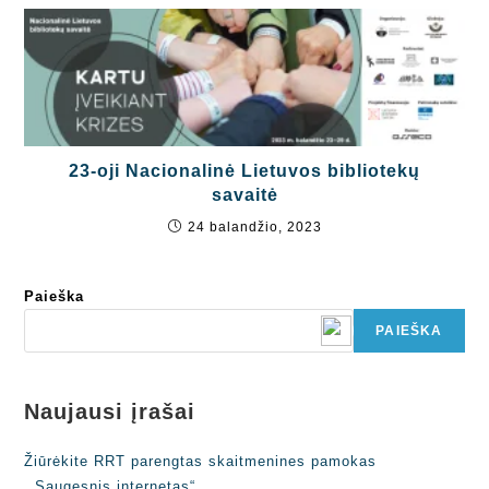
23-oji Nacionalinė Lietuvos bibliotekų
savaitė
24 balandžio, 2023
Paieška
PAIEŠKA
Naujausi įrašai
Žiūrėkite RRT parengtas skaitmenines pamokas
,,Saugesnis internetas“