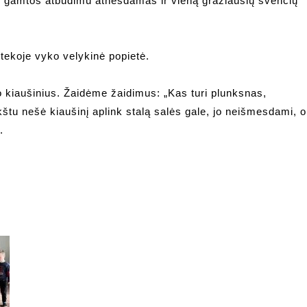
 su gamtos atbudimu atnešdamas ir vieną gražiausių švenčių
otekoje vyko velykinė popietė.
o kiaušinius. Žaidėme žaidimus: „Kas turi plunksnas,
štu nešė kiaušinį aplink stalą salės gale, jo neišmesdami, o
.