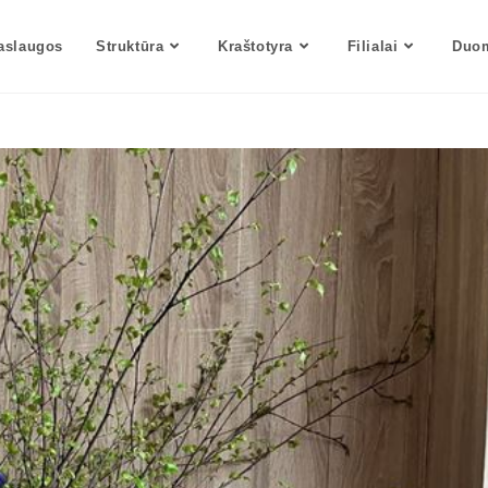
aslaugos
Struktūra
Kraštotyra
Filialai
Duom