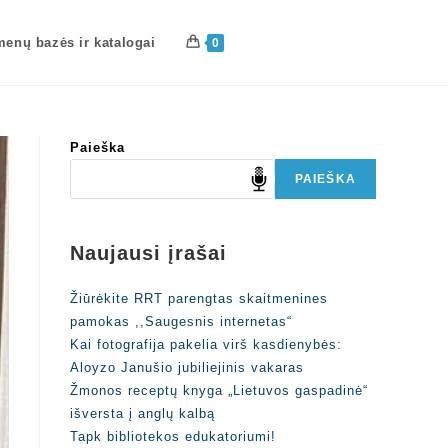
enų bazės ir katalogai
0
Paieška
PAIEŠKA
Naujausi įrašai
Žiūrėkite RRT parengtas skaitmenines
pamokas ,,Saugesnis internetas“
Kai fotografija pakelia virš kasdienybės:
Aloyzo Janušio jubiliejinis vakaras
Žmonos receptų knyga „Lietuvos gaspadinė“
išversta į anglų kalbą
Tapk bibliotekos edukatoriumi!