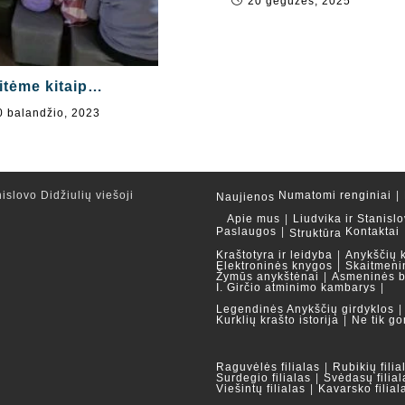
20 gegužės, 2025
itėme kitaip…
0 balandžio, 2023
islovo Didžiulių viešoji
Numatomi renginiai
Naujienos
Apie mus
Liudvika ir Stanislo
Paslaugos
Kontaktai
Struktūra
Kraštotyra ir leidyba
Anykščių 
Elektroninės knygos
Skaitmeni
Žymūs anykštėnai
Asmeninės b
I. Girčio atminimo kambarys
Legendinės Anykščių girdyklos
Kurklių krašto istorija
Ne tik go
Raguvėlės filialas
Rubikių filia
Surdegio filialas
Svėdasų filial
Viešintų filialas
Kavarsko filial