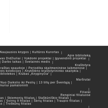
Naujausios knygos
Kultūros Kurortas
Apie biblioteką
vas Didžiuliai
Vykdomi projektai
Įgyvendinti projektai
Darbo laikas
Svetainės medis
Kraštotyra
kraštas spaudoje
Periodika skaitmeninėse laikmenose
nės kolekcijos
Anykštėno kraštotyrininko skaitykla
ibliotekos
Klubas „Knyginyčia“
Maršrutai
Nuo Daikslio iki Peslių
13 tiltų per Šventąją
muriui pamaloninti
Filialai
Renginiai filialuose
las
Skiemonių filialas
Staškūniškio filialas
as
Svirnų II filialas
Šerių filialas
Traupio filialas
as
Troškūnų filialas