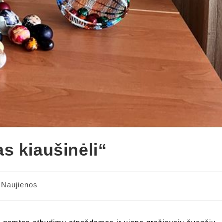
s kiaušinėli“
Naujienos