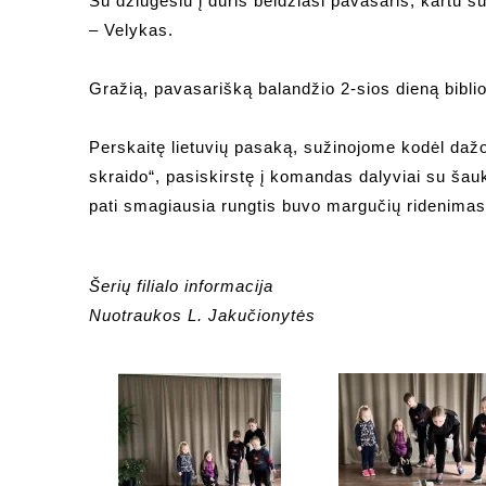
Su džiugesiu į duris beldžiasi pavasaris, kartu
– Velykas.
Gražią, pavasarišką balandžio 2-sios dieną bibli
Perskaitę lietuvių pasaką, sužinojome kodėl daž
skraido“, pasiskirstę į komandas dalyviai su šauk
pati smagiausia rungtis buvo margučių ridenimas
Šerių filialo informacija
Nuotraukos L. Jakučionytės