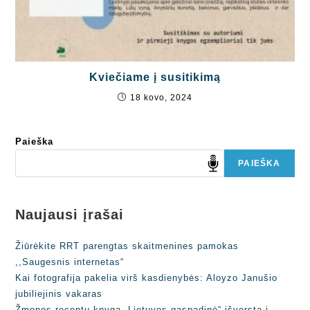
Kviečiame į susitikimą
18 kovo, 2024
Paieška
PAIEŠKA
Naujausi įrašai
Žiūrėkite RRT parengtas skaitmenines pamokas
,,Saugesnis internetas“
Kai fotografija pakelia virš kasdienybės: Aloyzo Janušio
jubiliejinis vakaras
Žmonos receptų knyga „Lietuvos gaspadinė“ išversta į