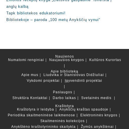
anglų kalbą
Tapk bibliotekos edukatoriumi!
Bibliotekoje – paroda „100 metų Anykščių vynui“
Naujienos
Numatomi renginiai
Naujausios knygos
Kultūros Kurortas
Apie biblioteką
Apie mus
Liudvika ir Stanislovas Didžiuliai
Vykdomi projektai
Įgyvendinti projektai
Paslaugos
Struktūra
Kontaktai
Darbo laikas
Svetainės medis
Kraštotyra
Kraštotyra ir leidyba
Anykščių kraštas spaudoje
Periodika skaitmeninėse laikmenose
Elektroninės knygos
Skaitmeninės kolekcijos
Anykštėno kraštotyrininko skaitykla
Žymūs anykštėnai