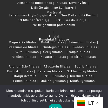
Asmeninės bibliotekos
Klubas „Knyginyčia“
I. Girčio atminimo kambarys
Maršrutai
Legendinės Anykščių girdyklos
Nuo Daikslio iki Peslių
13 tiltų per Šventąją
Kurklių krašto istorija
Ne tik gomuriui pamaloninti
Filialai
Renginiai filialuose
Raguvėlės filialas
Rubikių filialas
Skiemonių filialas
Staškūniškio filialas
Surdegio filialas
Svėdasų filialas
Svirnų II filialas
Šerių filialas
Traupio filialas
Viešintų filialas
Kavarsko filialas
Troškūnų filialas
Andrioniškio filialas
Ažuožerių filialas
Budrių filialas
Burbiškio filialas
Debeikių filialas
N. Elmininkų filialas
Istorijų dvarelis
Kurklių II filialas
Kurklių filialas
Leliūnų filialas
Mačionių filialas
Kuniškių filialas
Mes naudojame slapukus, kurie užtikrina, kad Jums bus patogu
Duomenų bazės ir katalogai
naudotis tinklalapiu. Jei toliau naršysite mūsų tinklalapyje, tai
LT
tolygu Jūsų sutikimui su slapukų naudojimu.
Copyright © Anykščių rajono savivaldybės Liudvikos ir
LT
Stanislovo Didžiulių viešoji biblioteka 2022 Powered by
Gerai