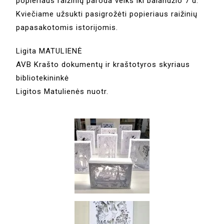
popieriaus raižinių paroda veiks iki balandžio 7 d.
Kviečiame užsukti pasigrožėti popieriaus raižinių
papasakotomis istorijomis.
Ligita MATULIENĖ
AVB Krašto dokumentų ir kraštotyros skyriaus
bibliotekininkė
Ligitos Matulienės nuotr.