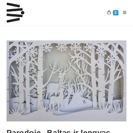
0
Parodoje „Baltas ir lengvas