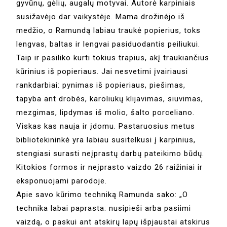
gyvūnų, gėlių, augalų motyvai. Autorė karpiniais
susižavėjo dar vaikystėje. Mama drožinėjo iš
medžio, o Ramundą labiau traukė popierius, toks
lengvas, baltas ir lengvai pasiduodantis peiliukui.
Taip ir pasiliko kurti tokius trapius, akį traukiančius
kūrinius iš popieriaus. Jai nesvetimi įvairiausi
rankdarbiai: pynimas iš popieriaus, piešimas,
tapyba ant drobės, karoliukų klijavimas, siuvimas,
mezgimas, lipdymas iš molio, šalto porceliano.
Viskas kas nauja ir įdomu. Pastaruosius metus
bibliotekininkė yra labiau susitelkusi į karpinius,
stengiasi surasti neįprastų darbų pateikimo būdų.
Kitokios formos ir neįprasto vaizdo 26 raižiniai ir
eksponuojami parodoje.
Apie savo kūrimo techniką Ramunda sako: „O
technika labai paprasta: nusipieši arba pasiimi
vaizdą, o paskui ant atskirų lapų išpjaustai atskirus