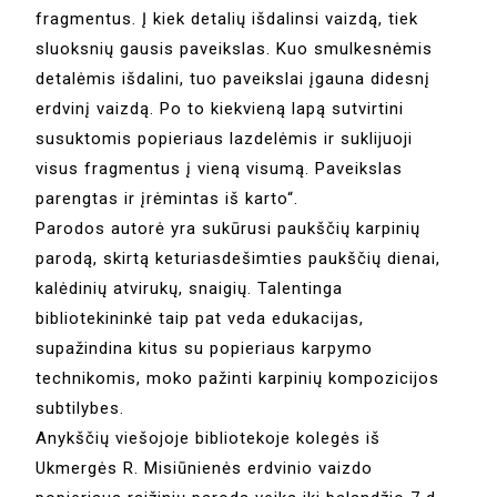
fragmentus. Į kiek detalių išdalinsi vaizdą, tiek
sluoksnių gausis paveikslas. Kuo smulkesnėmis
detalėmis išdalini, tuo paveikslai įgauna didesnį
erdvinį vaizdą. Po to kiekvieną lapą sutvirtini
susuktomis popieriaus lazdelėmis ir suklijuoji
visus fragmentus į vieną visumą. Paveikslas
parengtas ir įrėmintas iš karto“.
Parodos autorė yra sukūrusi paukščių karpinių
parodą, skirtą keturiasdešimties paukščių dienai,
kalėdinių atvirukų, snaigių. Talentinga
bibliotekininkė taip pat veda edukacijas,
supažindina kitus su popieriaus karpymo
technikomis, moko pažinti karpinių kompozicijos
subtilybes.
Anykščių viešojoje bibliotekoje kolegės iš
Ukmergės R. Misiūnienės erdvinio vaizdo