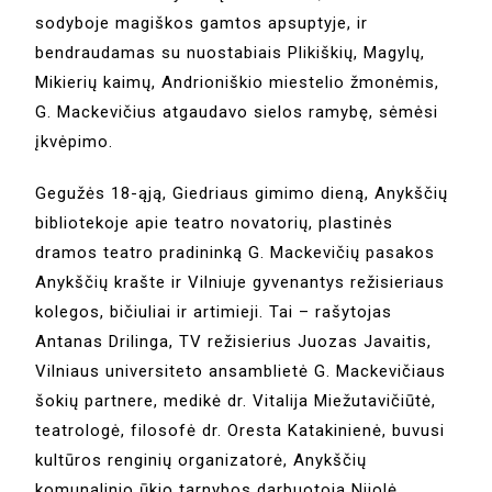
sodyboje magiškos gamtos apsuptyje, ir
bendraudamas su nuostabiais Plikiškių, Magylų,
Mikierių kaimų, Andrioniškio miestelio žmonėmis,
G. Mackevičius atgaudavo sielos ramybę, sėmėsi
įkvėpimo.
Gegužės 18-ąją, Giedriaus gimimo dieną, Anykščių
bibliotekoje apie teatro novatorių, plastinės
dramos teatro pradininką G. Mackevičių pasakos
Anykščių krašte ir Vilniuje gyvenantys režisieriaus
kolegos, bičiuliai ir artimieji. Tai – rašytojas
Antanas Drilinga, TV režisierius Juozas Javaitis,
Vilniaus universiteto ansamblietė G. Mackevičiaus
šokių partnere, medikė dr. Vitalija Miežutavičiūtė,
teatrologė, filosofė dr. Oresta Katakinienė, buvusi
kultūros renginių organizatorė, Anykščių
komunalinio ūkio tarnybos darbuotoja Nijolė