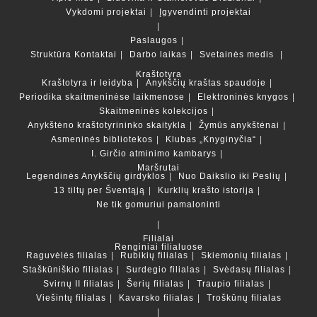
Vykdomi projektai
Įgyvendinti projektai
Paslaugos
Struktūra
Kontaktai
Darbo laikas
Svetainės medis
Kraštotyra
Kraštotyra ir leidyba
Anykščių kraštas spaudoje
Periodika skaitmeninėse laikmenose
Elektroninės knygos
Skaitmeninės kolekcijos
Anykštėno kraštotyrininko skaitykla
Žymūs anykštėnai
Asmeninės bibliotekos
Klubas „Knyginyčia“
I. Girčio atminimo kambarys
Maršrutai
Legendinės Anykščių girdyklos
Nuo Daikslio iki Peslių
13 tiltų per Šventąją
Kurklių krašto istorija
Ne tik gomuriui pamaloninti
Filialai
Renginiai filialuose
Raguvėlės filialas
Rubikių filialas
Skiemonių filialas
Staškūniškio filialas
Surdegio filialas
Svėdasų filialas
Svirnų II filialas
Šerių filialas
Traupio filialas
Viešintų filialas
Kavarsko filialas
Troškūnų filialas