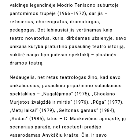
vaidinęs legendinėje Modrio Tenisono suburtoje
pantomimos trupėje (1966–1972), dar jis –
režisierius, choreografas, dramaturgas,
pedagogas. Bet labiausiai jis vertinamas kaip
teatro novatorius, kuris, dirbdamas užsienyje, savo
unikalia kūryba praturtino pasaulinę teatro istoriją,
sukūrė naujo tipo judesio spektaklį – plastinės
dramos teatrą.
Nedaugelis, net retas teatrologas žino, kad savo
unikaliuosius, pasaulinio pripažinimo sulaukusius
spektaklius – „Nugalėjimas“ (1975), „Choakino
Murjetos žvaigždė ir mirtis“ (1976), „Pūga“ (1977),
„Metų laikai“ (1979), „Geltonas garsas“ (1984),
„Sodas“ (1985), kitus – G. Mackevičius apmąstė, jų
scenarijus parašė, net repetuoti pradėjo
vasarodamas Anykščių krašte. Čia, ir savo