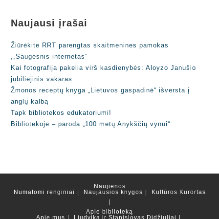
Naujausi įrašai
Žiūrėkite RRT parengtas skaitmenines pamokas
,,Saugesnis internetas“
Kai fotografija pakelia virš kasdienybės: Aloyzo Janušio
jubiliejinis vakaras
Žmonos receptų knyga „Lietuvos gaspadinė“ išversta į
anglų kalbą
Tapk bibliotekos edukatoriumi!
Bibliotekoje – paroda „100 metų Anykščių vynui“
Naujienos
Numatomi renginiai
Naujausios knygos
Kultūros Kurortas
Apie biblioteką
Apie mus
Liudvika ir Stanislovas Didžiuliai