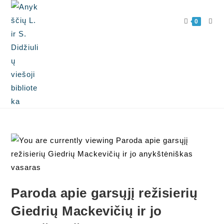
0
Paroda apie garsųjį režisierių
Giedrių Mackevičių ir jo