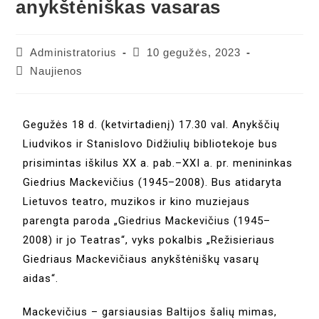
anykštėniškas vasaras
Administratorius
10 gegužės, 2023
Naujienos
Gegužės 18 d. (ketvirtadienį) 17.30 val. Anykščių
Liudvikos ir Stanislovo Didžiulių bibliotekoje bus
prisimintas iškilus XX a. pab.–XXI a. pr. menininkas
Giedrius Mackevičius (1945–2008). Bus atidaryta
Lietuvos teatro, muzikos ir kino muziejaus
parengta paroda „Giedrius Mackevičius (1945–
2008) ir jo Teatras“, vyks pokalbis „Režisieriaus
Giedriaus Mackevičiaus anykštėniškų vasarų
aidas“.
Mackevičius – garsiausias Baltijos šalių mimas,