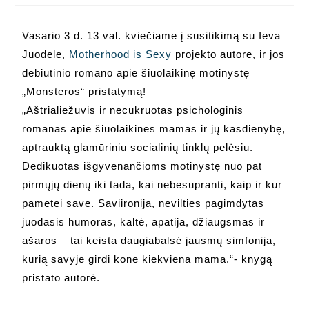
Vasario 3 d. 13 val. kviečiame į susitikimą su Ieva
Juodele,
Motherhood is Sexy
projekto autore, ir jos
debiutinio romano apie šiuolaikinę motinystę
„Monsteros“ pristatymą!
„Aštrialiežuvis ir necukruotas psichologinis
romanas apie šiuolaikines mamas ir jų kasdienybę,
aptrauktą glamūriniu socialinių tinklų pelėsiu.
Dedikuotas išgyvenančioms motinystę nuo pat
pirmųjų dienų iki tada, kai nebesupranti, kaip ir kur
pametei save. Saviironija, nevilties pagimdytas
juodasis humoras, kaltė, apatija, džiaugsmas ir
ašaros – tai keista daugiabalsė jausmų simfonija,
kurią savyje girdi kone kiekviena mama.“- knygą
pristato autorė.