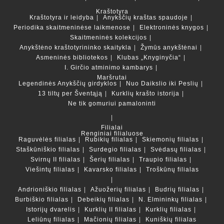
Kraštotyra
Kraštotyra ir leidyba
Anykščių kraštas spaudoje
Periodika skaitmeninėse laikmenose
Elektroninės knygos
Skaitmeninės kolekcijos
Anykštėno kraštotyrininko skaitykla
Žymūs anykštėnai
Asmeninės bibliotekos
Klubas „Knyginyčia“
I. Girčio atminimo kambarys
Maršrutai
Legendinės Anykščių girdyklos
Nuo Daikslio iki Peslių
13 tiltų per Šventąją
Kurklių krašto istorija
Ne tik gomuriui pamaloninti
Filialai
Renginiai filialuose
Raguvėlės filialas
Rubikių filialas
Skiemonių filialas
Staškūniškio filialas
Surdegio filialas
Svėdasų filialas
Svirnų II filialas
Šerių filialas
Traupio filialas
Viešintų filialas
Kavarsko filialas
Troškūnų filialas
Andrioniškio filialas
Ažuožerių filialas
Budrių filialas
Burbiškio filialas
Debeikių filialas
N. Elmininkų filialas
Istorijų dvarelis
Kurklių II filialas
Kurklių filialas
Leliūnų filialas
Mačionių filialas
Kuniškių filialas