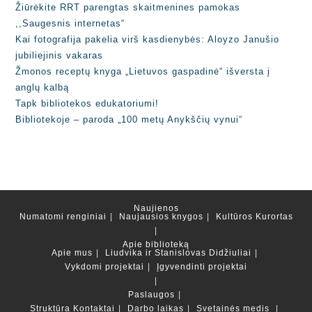
Žiūrėkite RRT parengtas skaitmenines pamokas
,,Saugesnis internetas“
Kai fotografija pakelia virš kasdienybės: Aloyzo Janušio
jubiliejinis vakaras
Žmonos receptų knyga „Lietuvos gaspadinė“ išversta į
anglų kalbą
Tapk bibliotekos edukatoriumi!
Bibliotekoje – paroda „100 metų Anykščių vynui“
Naujienos
Numatomi renginiai
Naujausios knygos
Kultūros Kurortas
Apie biblioteką
Apie mus
Liudvika ir Stanislovas Didžiuliai
Vykdomi projektai
Įgyvendinti projektai
Paslaugos
Struktūra
Kontaktai
Darbo laikas
Svetainės medis