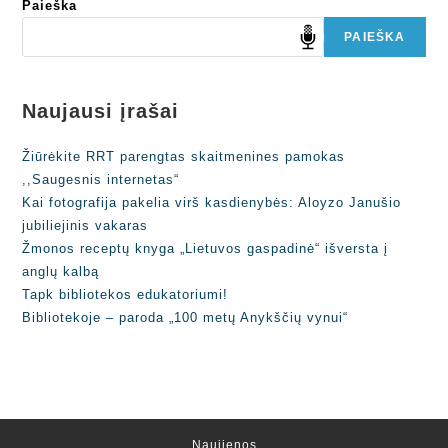
Paieška
PAIEŠKA
Naujausi įrašai
Žiūrėkite RRT parengtas skaitmenines pamokas
,,Saugesnis internetas“
Kai fotografija pakelia virš kasdienybės: Aloyzo Janušio
jubiliejinis vakaras
Žmonos receptų knyga „Lietuvos gaspadinė“ išversta į
anglų kalbą
Tapk bibliotekos edukatoriumi!
Bibliotekoje – paroda „100 metų Anykščių vynui“
Naujienos