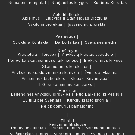
Numatomi renginiai
Naujausios knygos
Kultūros Kurortas
Apie biblioteką
Apie mus
Liudvika ir Stanislovas Didžiuliai
Vykdomi projektai
Įgyvendinti projektai
Paslaugos
Struktūra
Kontaktai
Darbo laikas
Svetainės medis
Kraštotyra
Kraštotyra ir leidyba
Anykščių kraštas spaudoje
Periodika skaitmeninėse laikmenose
Elektroninės knygos
Skaitmeninės kolekcijos
Anykštėno kraštotyrininko skaitykla
Žymūs anykštėnai
Asmeninės bibliotekos
Klubas „Knyginyčia“
I. Girčio atminimo kambarys
Maršrutai
Legendinės Anykščių girdyklos
Nuo Daikslio iki Peslių
13 tiltų per Šventąją
Kurklių krašto istorija
Ne tik gomuriui pamaloninti
Filialai
Renginiai filialuose
Raguvėlės filialas
Rubikių filialas
Skiemonių filialas
Staškūniškio filialas
Surdegio filialas
Svėdasų filialas