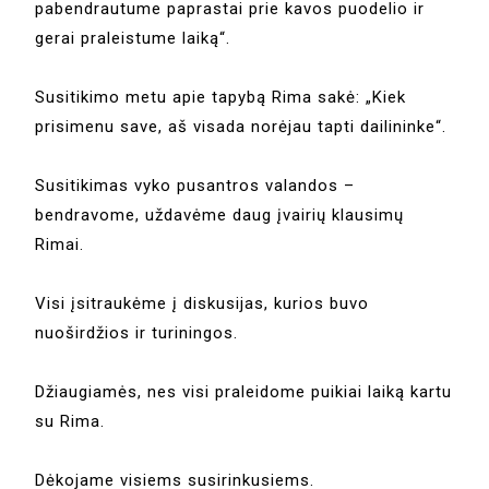
pabendrautume paprastai prie kavos puodelio ir
gerai praleistume laiką“.
Susitikimo metu apie tapybą Rima sakė: „Kiek
prisimenu save, aš visada norėjau tapti dailininke“.
Susitikimas vyko pusantros valandos –
bendravome, uždavėme daug įvairių klausimų
Rimai.
Visi įsitraukėme į diskusijas, kurios buvo
nuoširdžios ir turiningos.
Džiaugiamės, nes visi praleidome puikiai laiką kartu
su Rima.
Dėkojame visiems susirinkusiems.