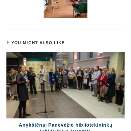
YOU MIGHT ALSO LIKE
Anykštėnai Panevėžio bibliotekininkų