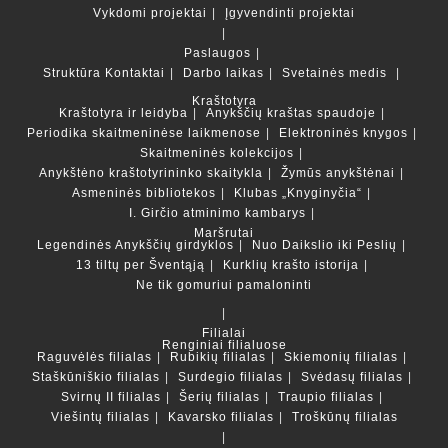
Vykdomi projektai
Įgyvendinti projektai
Paslaugos
Struktūra
Kontaktai
Darbo laikas
Svetainės medis
Kraštotyra
Kraštotyra ir leidyba
Anykščių kraštas spaudoje
Periodika skaitmeninėse laikmenose
Elektroninės knygos
Skaitmeninės kolekcijos
Anykštėno kraštotyrininko skaitykla
Žymūs anykštėnai
Asmeninės bibliotekos
Klubas „Knyginyčia“
I. Girčio atminimo kambarys
Maršrutai
Legendinės Anykščių girdyklos
Nuo Daikslio iki Peslių
13 tiltų per Šventąją
Kurklių krašto istorija
Ne tik gomuriui pamaloninti
Filialai
Renginiai filialuose
Raguvėlės filialas
Rubikių filialas
Skiemonių filialas
Staškūniškio filialas
Surdegio filialas
Svėdasų filialas
Svirnų II filialas
Šerių filialas
Traupio filialas
Viešintų filialas
Kavarsko filialas
Troškūnų filialas