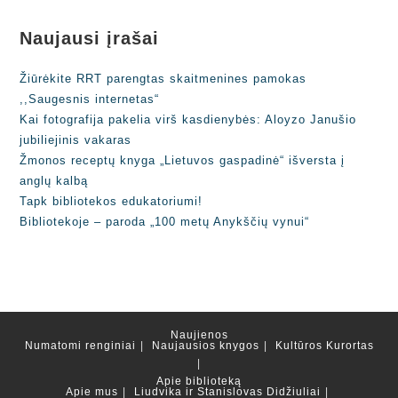
Naujausi įrašai
Žiūrėkite RRT parengtas skaitmenines pamokas
,,Saugesnis internetas“
Kai fotografija pakelia virš kasdienybės: Aloyzo Janušio
jubiliejinis vakaras
Žmonos receptų knyga „Lietuvos gaspadinė“ išversta į
anglų kalbą
Tapk bibliotekos edukatoriumi!
Bibliotekoje – paroda „100 metų Anykščių vynui“
Naujienos
Numatomi renginiai
Naujausios knygos
Kultūros Kurortas
Apie biblioteką
Apie mus
Liudvika ir Stanislovas Didžiuliai