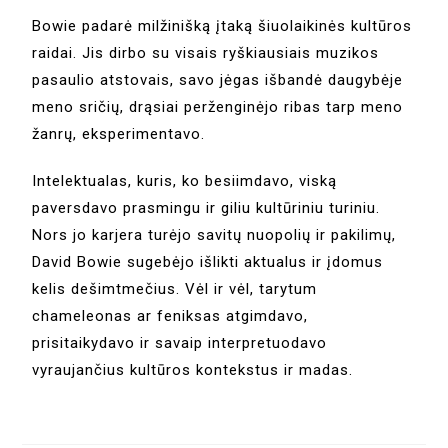
Bowie padarė milžinišką įtaką šiuolaikinės kultūros
raidai. Jis dirbo su visais ryškiausiais muzikos
pasaulio atstovais, savo jėgas išbandė daugybėje
meno sričių, drąsiai perženginėjo ribas tarp meno
žanrų, eksperimentavo.
Intelektualas, kuris, ko besiimdavo, viską
paversdavo prasmingu ir giliu kultūriniu turiniu.
Nors jo karjera turėjo savitų nuopolių ir pakilimų,
David Bowie sugebėjo išlikti aktualus ir įdomus
kelis dešimtmečius. Vėl ir vėl, tarytum
chameleonas ar feniksas atgimdavo,
prisitaikydavo ir savaip interpretuodavo
vyraujančius kultūros kontekstus ir madas.