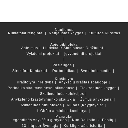
Naujienos
Numatomi renginiai
Naujausios knygos
Kultūros Kurortas
Apie biblioteką
Apie mus
Liudvika ir Stanislovas Didžiuliai
Vykdomi projektai
Įgyvendinti projektai
Paslaugos
Struktūra
Kontaktai
Darbo laikas
Svetainės medis
Kraštotyra
Kraštotyra ir leidyba
Anykščių kraštas spaudoje
Periodika skaitmeninėse laikmenose
Elektroninės knygos
Skaitmeninės kolekcijos
Anykštėno kraštotyrininko skaitykla
Žymūs anykštėnai
Asmeninės bibliotekos
Klubas „Knyginyčia“
I. Girčio atminimo kambarys
Maršrutai
Legendinės Anykščių girdyklos
Nuo Daikslio iki Peslių
13 tiltų per Šventąją
Kurklių krašto istorija