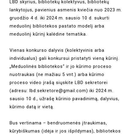
LBD skyrius, bibliotekų kolektyvus, bibliotekų
lankytojus, pavienius asmenis kviečia nuo 2023 m.
gruodžio 4 d. iki 2024 m. sausio 10 d. sukurti
meduolinį bibliotekos pastato modelį arba
meduolinį kūrinį kalėdine tematika.
Vienas konkurso dalyvis (kolektyvinis arba
individualus) gali konkursui pristatyti vieną kūrinį.
„Meduolinės bibliotekos“ ir jo kūrimo proceso
nuotraukas (ne mažiau 5 vnt.) arba kūrimo
proceso video įrašą siųskite LBD sekretorei
(adresu: lbd.sekretore@gmail.com) iki 2024 m.
sausio 10 d., užrašę kūrinio pavadinimą, dalyvius,
kūrimo datą ir vietą.
Bus vertinama – bendruomenės įtraukimas,
kūrybiškumas (idėja ir jos išpildymas), bibliotekos