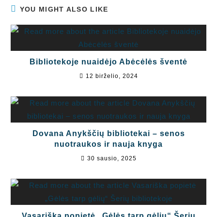
YOU MIGHT ALSO LIKE
Bibliotekoje nuaidėjo Abėcėlės šventė
12 birželio, 2024
Dovana Anykščių bibliotekai – senos
nuotraukos ir nauja knyga
30 sausio, 2025
Vasariška popietė „Gėlės tarp gėlių“ Šerių