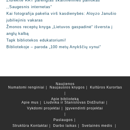
Žiūrėkite RRT parengtas skaitmenines pamokas
,,Saugesnis internetas“
Kai fotografija pakelia virš kasdienybės: Aloyzo Janušio
jubiliejinis vakaras
Žmonos receptų knyga „Lietuvos gaspadinė“ išversta į
anglų kalbą
Tapk bibliotekos edukatoriumi!
Bibliotekoje – paroda „100 metų Anykščių vynui“
Naujienos
Numatomi renginiai
Naujausios knygos
Kultūros Kurortas
Apie biblioteką
Apie mus
Liudvika ir Stanislovas Didžiuliai
Vykdomi projektai
Įgyvendinti projektai
Paslaugos
Struktūra
Kontaktai
Darbo laikas
Svetainės medis