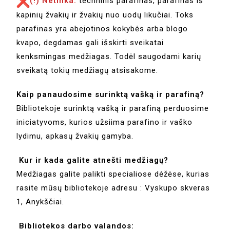
(!) Netinka:
techninis parafinas, parafinas iš
kapinių žvakių ir žvakių nuo uodų likučiai. Toks
parafinas yra abejotinos kokybės arba blogo
kvapo, degdamas gali išskirti sveikatai
kenksmingas medžiagas. Todėl saugodami karių
sveikatą tokių medžiagų atsisakome.
Kaip panaudosime surinktą vašką ir parafiną?
Bibliotekoje surinktą vašką ir parafiną perduosime
iniciatyvoms, kurios užsiima parafino ir vaško
lydimu, apkasų žvakių gamyba.
Kur ir kada galite atnešti medžiagų?
Medžiagas galite palikti specialiose dėžėse, kurias
rasite mūsų bibliotekoje adresu : Vyskupo skveras
1, Anykščiai.
Bibliotekos darbo valandos: