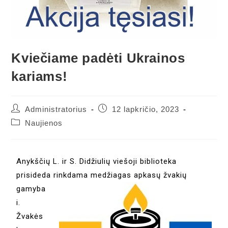
Kviečiame padėti Ukrainos
kariams!
Administratorius
12 lapkričio, 2023
Naujienos
Anykščių L. ir S. Didžiulių viešoji biblioteka
prisideda rinkd
ama medžiagas apkasų žvakių
gamyba
i.
Žvakės