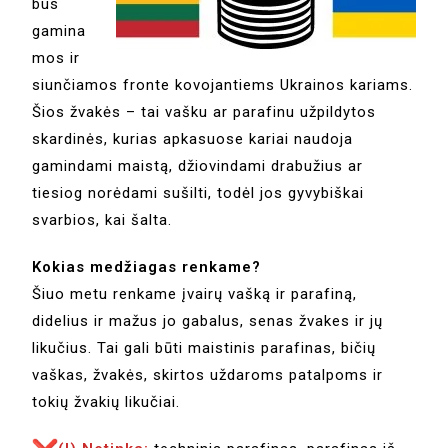
bus
gamina
mos ir
siunčiamos fronte kovojantiems Ukrainos kariams.
Šios žvakės – tai vašku ar parafinu užpildytos
skardinės, kurias apkasuose kariai naudoja
gamindami maistą, džiovindami drabužius ar
tiesiog norėdami sušilti, todėl jos gyvybiškai
svarbios, kai šalta.
Kokias medžiagas renkame?
Šiuo metu renkame įvairų vašką ir parafiną,
didelius ir mažus jo gabalus, senas žvakes ir jų
likučius. Tai gali būti maistinis parafinas, bičių
vaškas, žvakės, skirtos uždaroms patalpoms ir
tokių žvakių likučiai.