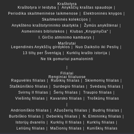
Kraštotyra
Kraštotyra ir leidyba
Anykščių kraštas spaudoje
Periodika skaitmeninėse laikmenose
Elektroninės knygos
Skaitmeninės kolekcijos
Anykštėno kraštotyrininko skaitykla
Žymūs anykštėnai
Asmeninės bibliotekos
Klubas „Knyginyčia“
I. Girčio atminimo kambarys
Maršrutai
Legendinės Anykščių girdyklos
Nuo Daikslio iki Peslių
13 tiltų per Šventąją
Kurklių krašto istorija
Ne tik gomuriui pamaloninti
Filialai
Renginiai filialuose
Raguvėlės filialas
Rubikių filialas
Skiemonių filialas
Staškūniškio filialas
Surdegio filialas
Svėdasų filialas
Svirnų II filialas
Šerių filialas
Traupio filialas
Viešintų filialas
Kavarsko filialas
Troškūnų filialas
Andrioniškio filialas
Ažuožerių filialas
Budrių filialas
Burbiškio filialas
Debeikių filialas
N. Elmininkų filialas
Istorijų dvarelis
Kurklių II filialas
Kurklių filialas
Leliūnų filialas
Mačionių filialas
Kuniškių filialas