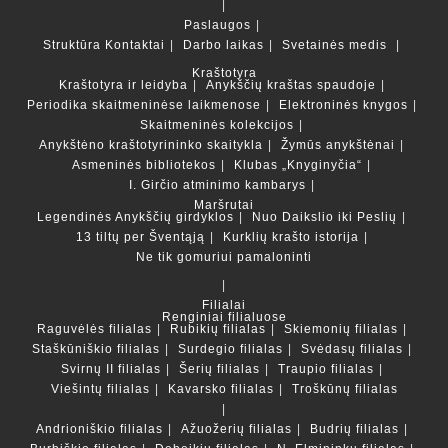
Paslaugos
Struktūra
Kontaktai
Darbo laikas
Svetainės medis
Kraštotyra
Kraštotyra ir leidyba
Anykščių kraštas spaudoje
Periodika skaitmeninėse laikmenose
Elektroninės knygos
Skaitmeninės kolekcijos
Anykštėno kraštotyrininko skaitykla
Žymūs anykštėnai
Asmeninės bibliotekos
Klubas „Knyginyčia“
I. Girčio atminimo kambarys
Maršrutai
Legendinės Anykščių girdyklos
Nuo Daikslio iki Peslių
13 tiltų per Šventąją
Kurklių krašto istorija
Ne tik gomuriui pamaloninti
Filialai
Renginiai filialuose
Raguvėlės filialas
Rubikių filialas
Skiemonių filialas
Staškūniškio filialas
Surdegio filialas
Svėdasų filialas
Svirnų II filialas
Šerių filialas
Traupio filialas
Viešintų filialas
Kavarsko filialas
Troškūnų filialas
Andrioniškio filialas
Ažuožerių filialas
Budrių filialas