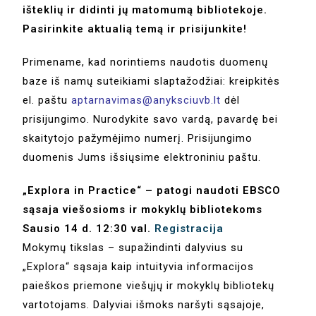
išteklių ir didinti jų matomumą bibliotekoje.
Pasirinkite aktualią temą ir prisijunkite!
Primename, kad norintiems naudotis duomenų
baze iš namų suteikiami slaptažodžiai: kreipkitės
el. paštu
aptarnavimas@anyksciuvb.lt
dėl
prisijungimo. Nurodykite savo vardą, pavardę bei
skaitytojo pažymėjimo numerį. Prisijungimo
duomenis Jums išsiųsime elektroniniu paštu.
„Explora in Practice“ – patogi naudoti EBSCO
sąsaja viešosioms ir mokyklų bibliotekoms
Sausio 14 d. 12:30 val.
Registracija
Mokymų tikslas – supažindinti dalyvius su
„Explora“ sąsaja kaip intuityvia informacijos
paieškos priemone viešųjų ir mokyklų bibliotekų
vartotojams. Dalyviai išmoks naršyti sąsajoje,