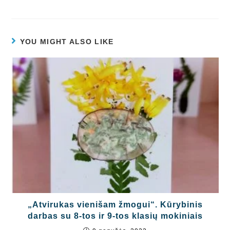
YOU MIGHT ALSO LIKE
„Atvirukas vienišam žmogui“. Kūrybinis
darbas su 8-tos ir 9-tos klasių mokiniais