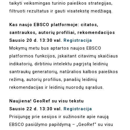
taikyti veiksmingas turinio paieškos strategijas,
filtruoti rezultatus ir gauti visatekstę medžiagą.
Kas naujo EBSCO platformoje: citatos,
santraukos, autorių profiliai, rekomendacijos
Sausio 20 d. 13:30 val.
Registracija
Mokymų metu bus aptartos naujos EBSCO
platformos funkcijos, įskaitant citavimų skaičiaus
indikatorių, dirbtiniu intelektu pagrįstą leidinių
santraukų generatorių, natūralios kalbos paieškos
režimą, autorių profilius, panašių leidinių
rekomendacijas ir leidinių nuorodų sąrašus.
Naujiena! GeoRef su visu tekstu
Sausio 22 d. 13:30 val.
Registracija
Prisijungę prie sesijos ir sužinosite apie naują
EBSCO pasiūlymo papildymą – „GeoRef“ su visu