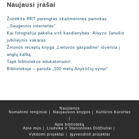
Naujausi įrašai
Žiūrėkite RRT parengtas skaitmenines pamokas
,,Saugesnis internetas“
Kai fotografija pakelia virš kasdienybės: Aloyzo Janušio
jubiliejinis vakaras
Žmonos receptų knyga „Lietuvos gaspadinė“ išversta į
anglų kalbą
Tapk bibliotekos edukatoriumi!
Bibliotekoje – paroda „100 metų Anykščių vynui“
Naujienos
Numatomi renginiai
Naujausios knygos
Kultūros Kurortas
Apie biblioteką
Apie mus
Liudvika ir Stanislovas Didžiuliai
Vykdomi projektai
Įgyvendinti projektai