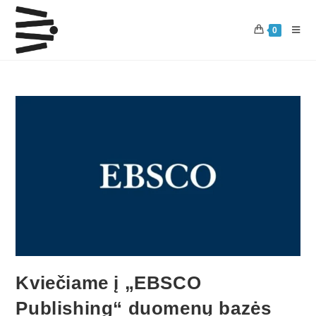
0
Kviečiame į „EBSCO
Publishing“ duomenų bazės