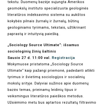
tekstu. Duomenų bazėje sujungta Amerikos
geomokslų instituto specializuota geologinės
literatūros indeksavimo sistema su aukštos
kokybės pilnais žurnalų ir žurnalų, būtinų
geologiniams tyrimams, tekstais, užtikrinant
paprastą ir intuityvią paiešką.
„Sociology Source Ultimate“: išsamus
sociologinių žinių šaltinis
Sausio 27 d. 11:00 val.
Registracija
Mokymuose pristatoma „Sociology Source
Ultimate“ kaip pažangi priemonė, padedanti atlikti
tyrimus ir švietimą sociologijos ir socialinių
mokslų srityje. Dalyviai sužinos apie duomenų
bazės temas, prieinamų leidinių tipus ir
veiksmingus literatūros paieškos metodus.
Užsiėmimo metu bus aptartos rezultatų filtravimo