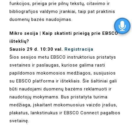
funkcijos, prieiga prie pilnų tekstų, citavimo ir
bibliografijos valdymo įrankiai, taip pat praktinis
duomenų bazės naudojimas.
Mikro sesija | Kaip skatinti prieigą prie EBSCO
išteklių?
Sausio 29 d. 10:30 val.
Registracija
Šios sesijos metu EBSCO instruktorius pristatys
svetaines ir paslaugas, kuriose galima rasti
papildomos mokomosios medžiagos, susijusios
su EBSCO platforma ir ištekliais. Šie šaltiniai gali
būti naudojami duomenų bazėms reklamuoti ir
naudotojų mokymams. Bus pristatyta turima
medžiaga, įskaitant mokomuosius vaizdo įrašus,
plakatus, lankstinukus ir EBSCO Connect pagalbos
svetainę.