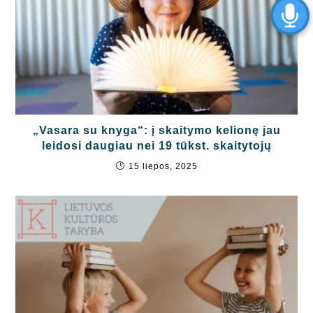
„Vasara su knyga“: į skaitymo kelionę jau
leidosi daugiau nei 19 tūkst. skaitytojų
15 liepos, 2025