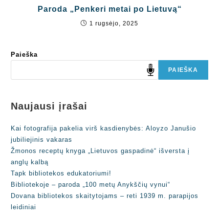
Paroda „Penkeri metai po Lietuvą“
1 rugsėjo, 2025
Paieška
PAIEŠKA
Naujausi įrašai
Kai fotografija pakelia virš kasdienybės: Aloyzo Janušio
jubiliejinis vakaras
Žmonos receptų knyga „Lietuvos gaspadinė“ išversta į
anglų kalbą
Tapk bibliotekos edukatoriumi!
Bibliotekoje – paroda „100 metų Anykščių vynui“
Dovana bibliotekos skaitytojams – reti 1939 m. parapijos
leidiniai