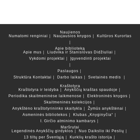
Naujienos
Numatomi renginiai
Naujausios knygos
Kultūros Kurortas
Apie biblioteką
Apie mus
Liudvika ir Stanislovas Didžiuliai
Vykdomi projektai
Įgyvendinti projektai
Paslaugos
Struktūra
Kontaktai
Darbo laikas
Svetainės medis
Kraštotyra
Kraštotyra ir leidyba
Anykščių kraštas spaudoje
Periodika skaitmeninėse laikmenose
Elektroninės knygos
Skaitmeninės kolekcijos
Anykštėno kraštotyrininko skaitykla
Žymūs anykštėnai
Asmeninės bibliotekos
Klubas „Knyginyčia“
I. Girčio atminimo kambarys
Maršrutai
Legendinės Anykščių girdyklos
Nuo Daikslio iki Peslių
13 tiltų per Šventąją
Kurklių krašto istorija