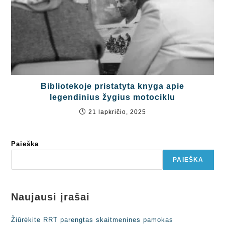
Bibliotekoje pristatyta knyga apie
legendinius žygius motociklu
21 lapkričio, 2025
Paieška
PAIEŠKA
Naujausi įrašai
Žiūrėkite RRT parengtas skaitmenines pamokas