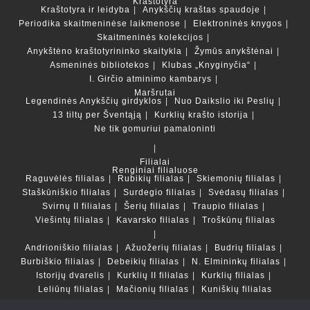
Kraštotyra
Kraštotyra ir leidyba
Anykščių kraštas spaudoje
Periodika skaitmeninėse laikmenose
Elektroninės knygos
Skaitmeninės kolekcijos
Anykštėno kraštotyrininko skaitykla
Žymūs anykštėnai
Asmeninės bibliotekos
Klubas „Knyginyčia“
I. Girčio atminimo kambarys
Maršrutai
Legendinės Anykščių girdyklos
Nuo Daikslio iki Peslių
13 tiltų per Šventąją
Kurklių krašto istorija
Ne tik gomuriui pamaloninti
Filialai
Renginiai filialuose
Raguvėlės filialas
Rubikių filialas
Skiemonių filialas
Staškūniškio filialas
Surdegio filialas
Svėdasų filialas
Svirnų II filialas
Šerių filialas
Traupio filialas
Viešintų filialas
Kavarsko filialas
Troškūnų filialas
Andrioniškio filialas
Ažuožerių filialas
Budrių filialas
Burbiškio filialas
Debeikių filialas
N. Elmininkų filialas
Istorijų dvarelis
Kurklių II filialas
Kurklių filialas
Leliūnų filialas
Mačionių filialas
Kuniškių filialas