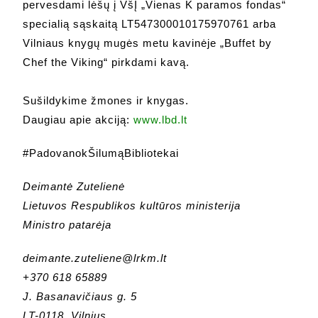
pervesdami lėšų į VšĮ „Vienas K paramos fondas“
specialią sąskaitą LT547300010175970761 arba
Vilniaus knygų mugės metu kavinėje „Buffet by
Chef the Viking“ pirkdami kavą.
Sušildykime žmones ir knygas.
Daugiau apie akciją:
www.lbd.lt
#PadovanokŠilumąBibliotekai
Deimantė Zutelienė
Lietuvos Respublikos kultūros ministerija
Ministro patarėja
deimante.zuteliene@lrkm.lt
+370 618 65889
J. Basanavičiaus g. 5
LT-0118, Vilnius