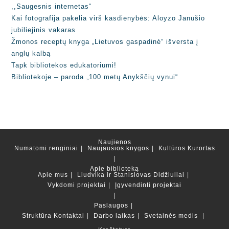
,,Saugesnis internetas“
Kai fotografija pakelia virš kasdienybės: Aloyzo Janušio
jubiliejinis vakaras
Žmonos receptų knyga „Lietuvos gaspadinė“ išversta į
anglų kalbą
Tapk bibliotekos edukatoriumi!
Bibliotekoje – paroda „100 metų Anykščių vynui“
Naujienos
Numatomi renginiai
Naujausios knygos
Kultūros Kurortas
Apie biblioteką
Apie mus
Liudvika ir Stanislovas Didžiuliai
Vykdomi projektai
Įgyvendinti projektai
Paslaugos
Struktūra
Kontaktai
Darbo laikas
Svetainės medis