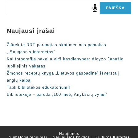
PAIEŠKA
Naujausi įrašai
Žiūrėkite RRT parengtas skaitmenines pamokas
,,Saugesnis internetas“
Kai fotografija pakelia virš kasdienybės: Aloyzo Janušio
jubiliejinis vakaras
Žmonos receptų knyga „Lietuvos gaspadinė“ išversta į
anglų kalbą
Tapk bibliotekos edukatoriumi!
Bibliotekoje – paroda „100 metų Anykščių vynui“
Naujienos
Numatomi renginiai
Naujausios knygos
Kultūros Kurortas