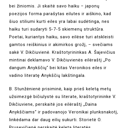
bei žiniomis. Ji skaitė savo haiku – japonų
poezijos forma parašytas eilutes ir aiškino, kad
šiuo stiliumi kurti eiles yra labai sudėtinga, nes
haiku turi sudaryti 5-7-5 skiemenų struktūra.
Poetai, kuriantys haiku, savo eilėse turi atskleisti
gamtos reiškinius ir akimirkos grožį, – svečiams
sakė V. Dikčiuvienė. Kraštotyrininkas A. Šajevičius
mintinai deklamavo V. Dikčiuvienės eilėraštį „Po
dangum Anykščių“ bei kitas Veronikos eiles ir
vadino literatę Anykščių lakštingala.
B. Stunžėnienė prisiminė, kaip prieš keletą metų
užsimezgė bičiulystė su literate, kraštotyrininke V.
Dikčiuviene, perskaitė jos eilėraštį „Daina
Anykščiams“ ir padovanojo Veronikai plunksnakotį,
linkėdama dar daug eilių sukurti. Storietė O.
Prusevičienė perskaitė keletą literatės,