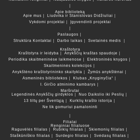
Apie biblioteką
Apie mus
Liudvika ir Stanislovas Didžiuliai
Vykdomi projektai
Įgyvendinti projektai
Paslaugos
Struktūra
Kontaktai
Darbo laikas
Svetainės medis
Kraštotyra
Kraštotyra ir leidyba
Anykščių kraštas spaudoje
Periodika skaitmeninėse laikmenose
Elektroninės knygos
Skaitmeninės kolekcijos
Anykštėno kraštotyrininko skaitykla
Žymūs anykštėnai
Asmeninės bibliotekos
Klubas „Knyginyčia“
I. Girčio atminimo kambarys
Maršrutai
Legendinės Anykščių girdyklos
Nuo Daikslio iki Peslių
13 tiltų per Šventąją
Kurklių krašto istorija
Ne tik gomuriui pamaloninti
Filialai
Renginiai filialuose
Raguvėlės filialas
Rubikių filialas
Skiemonių filialas
Staškūniškio filialas
Surdegio filialas
Svėdasų filialas