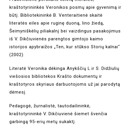
kraštotyrininkės Veronikos posmų apie gyvenimą ir
būtį. Bibliotekininkė B. Venteraitienė skaitė
literatės eiles apie ruginę duoną, lino žiedą,
Šeimyniškėlių piliakalnį bei vaizdingus pasakojimus
iš V. Dikčiuvienės parengtos gimtojo kaimo
istorijos apybraižos „Ten, kur stūkso Storių kalnai“
(2002).
Literatė Veronika dėkinga Anykščių L.ir S. Didžiulių
viešosios bibliotekos Krašto dokumentų ir
kraštotyros skyriaus darbuotojoms už jai parodytą
dėmesį.
Pedagogė, žurnalistė, tautodailininkė,
kraštotyrininkė V. Dikčiuvienė šiemet švenčia
garbingą 95-erių metų sukaktį.