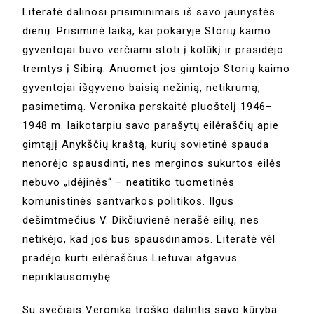
Literatė dalinosi prisiminimais iš savo jaunystės
dienų. Prisiminė laiką, kai pokaryje Storių kaimo
gyventojai buvo verčiami stoti į kolūkį ir prasidėjo
tremtys į Sibirą. Anuomet jos gimtojo Storių kaimo
gyventojai išgyveno baisią nežinią, netikrumą,
pasimetimą. Veronika perskaitė pluoštelį 1946–
1948 m. laikotarpiu savo parašytų eilėraščių apie
gimtąjį Anykščių kraštą, kurių sovietinė spauda
nenorėjo spausdinti, nes merginos sukurtos eilės
nebuvo „idėjinės“ – neatitiko tuometinės
komunistinės santvarkos politikos. Ilgus
dešimtmečius V. Dikčiuvienė nerašė eilių, nes
netikėjo, kad jos bus spausdinamos. Literatė vėl
pradėjo kurti eilėraščius Lietuvai atgavus
nepriklausomybę.
Su svečiais Veronika troško dalintis savo kūryba