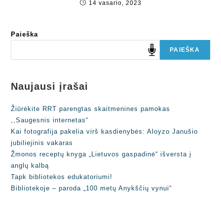
14 vasario, 2023
Paieška
PAIEŠKA
Naujausi įrašai
Žiūrėkite RRT parengtas skaitmenines pamokas
,,Saugesnis internetas“
Kai fotografija pakelia virš kasdienybės: Aloyzo Janušio
jubiliejinis vakaras
Žmonos receptų knyga „Lietuvos gaspadinė“ išversta į
anglų kalbą
Tapk bibliotekos edukatoriumi!
Bibliotekoje – paroda „100 metų Anykščių vynui“