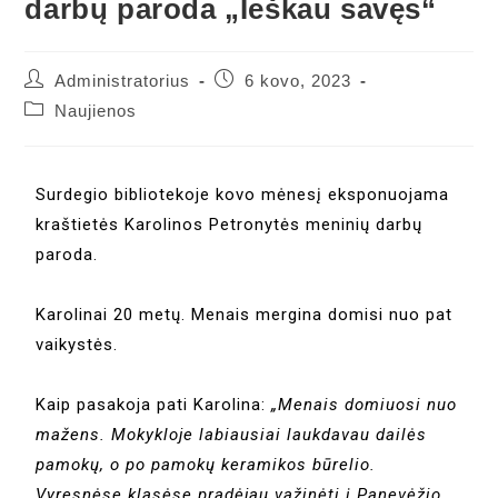
darbų paroda „Ieškau savęs“
Administratorius
6 kovo, 2023
Naujienos
Surdegio bibliotekoje kovo mėnesį eksponuojama
kraštietės Karolinos Petronytės meninių darbų
paroda.
Karolinai 20 metų. Menais mergina domisi nuo pat
vaikystės.
Kaip pasakoja pati Karolina:
„Menais domiuosi nuo
mažens. Mokykloje labiausiai laukdavau dailės
pamokų, o po pamokų keramikos būrelio.
Vyresnėse klasėse pradėjau važinėti į Panevėžio