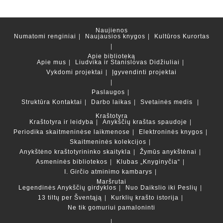
Naujienos
Numatomi renginiai
Naujausios knygos
Kultūros Kurortas
Apie biblioteką
Apie mus
Liudvika ir Stanislovas Didžiuliai
Vykdomi projektai
Įgyvendinti projektai
Paslaugos
Struktūra
Kontaktai
Darbo laikas
Svetainės medis
Kraštotyra
Kraštotyra ir leidyba
Anykščių kraštas spaudoje
Periodika skaitmeninėse laikmenose
Elektroninės knygos
Skaitmeninės kolekcijos
Anykštėno kraštotyrininko skaitykla
Žymūs anykštėnai
Asmeninės bibliotekos
Klubas „Knyginyčia“
I. Girčio atminimo kambarys
Maršrutai
Legendinės Anykščių girdyklos
Nuo Daikslio iki Peslių
13 tiltų per Šventąją
Kurklių krašto istorija
Ne tik gomuriui pamaloninti