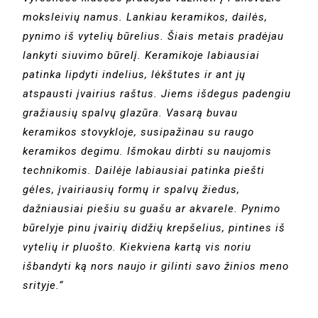
moksleivių namus. Lankiau keramikos, dailės,
pynimo iš vytelių būrelius. Šiais metais pradėjau
lankyti siuvimo būrelį. Keramikoje labiausiai
patinka lipdyti indelius, lėkštutes ir ant jų
atspausti įvairius raštus. Jiems išdegus padengiu
gražiausių spalvų glazūra. Vasarą buvau
keramikos stovykloje, susipažinau su raugo
keramikos degimu. Išmokau dirbti su naujomis
technikomis. Dailėje labiausiai patinka piešti
gėles, įvairiausių formų ir spalvų žiedus,
dažniausiai piešiu su guašu ar akvarele. Pynimo
būrelyje pinu įvairių didžių krepšelius, pintines iš
vytelių ir pluošto. Kiekviena kartą vis noriu
išbandyti ką nors naujo ir gilinti savo žinios meno
srityje.“