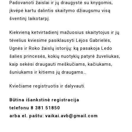
Padovanoti žaislai ir jų draugystė su knygomis,
įkvėpė kartu dalintis skaitymo džiaugsmu visą
šventinį laikotarpį.
Kiekvieną ketvirtadienį mažuosius skaitytojus ir jų
tėvelius kviesime pasiklausyti Lėjos Gabrielės,
Ugnės ir Roko žaislų istorijų: ką pasakoja Ledo
šalies princesės, kokių nuotykių patyrė žuveliukas,
kaip sekėsi draugauti meškučiams, kačiukams,
šuniukams ir kitiems jų draugams…
Kviečiame registruotis ir dalyvauti.
Būtina išankstinė registracija
telefonu 8 381 51850
arba el. paštu: vaikai.avb@gmail.com