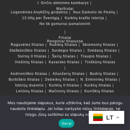
I. Girčio atminimo kambarys
Maršrutai
Legendinės Anykščių girdyklos
Nuo Daikslio iki Peslių
13 tiltų per Šventąją
Kurklių krašto istorija
Ne tik gomuriui pamaloninti
Filialai
Renginiai filialuose
Raguvėlės filialas
Rubikių filialas
Skiemonių filialas
Staškūniškio filialas
Surdegio filialas
Svėdasų filialas
Svirnų II filialas
Šerių filialas
Traupio filialas
Viešintų filialas
Kavarsko filialas
Troškūnų filialas
Andrioniškio filialas
Ažuožerių filialas
Budrių filialas
Burbiškio filialas
Debeikių filialas
N. Elmininkų filialas
Istorijų dvarelis
Kurklių II filialas
Kurklių filialas
Leliūnų filialas
Mačionių filialas
Kuniškių filialas
Mes naudojame slapukus, kurie užtikrina, kad Jums bus patogu
Duomenų bazės ir katalogai
naudotis tinklalapiu. Jei toliau naršysite mūsų tinklalapyje, tai
LT
tolygu Jūsų sutikimui su slapukų naudojimu.
Copyright © Anykščių rajono savivaldybės Liudvikos ir
LT
Stanislovo Didžiulių viešoji biblioteka 2022 Powered by
Gerai
Getspace