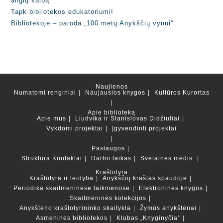
anglų kalbą
Tapk bibliotekos edukatoriumi!
Bibliotekoje – paroda „100 metų Anykščių vynui“
Naujienos
Numatomi renginiai
Naujausios knygos
Kultūros Kurortas
Apie biblioteką
Apie mus
Liudvika ir Stanislovas Didžiuliai
Vykdomi projektai
Įgyvendinti projektai
Paslaugos
Struktūra
Kontaktai
Darbo laikas
Svetainės medis
Kraštotyra
Kraštotyra ir leidyba
Anykščių kraštas spaudoje
Periodika skaitmeninėse laikmenose
Elektroninės knygos
Skaitmeninės kolekcijos
Anykštėno kraštotyrininko skaitykla
Žymūs anykštėnai
Asmeninės bibliotekos
Klubas „Knyginyčia“