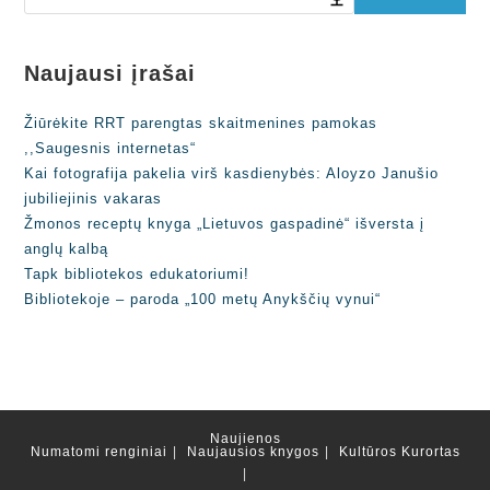
Naujausi įrašai
Žiūrėkite RRT parengtas skaitmenines pamokas
,,Saugesnis internetas“
Kai fotografija pakelia virš kasdienybės: Aloyzo Janušio
jubiliejinis vakaras
Žmonos receptų knyga „Lietuvos gaspadinė“ išversta į
anglų kalbą
Tapk bibliotekos edukatoriumi!
Bibliotekoje – paroda „100 metų Anykščių vynui“
Naujienos
Numatomi renginiai
Naujausios knygos
Kultūros Kurortas