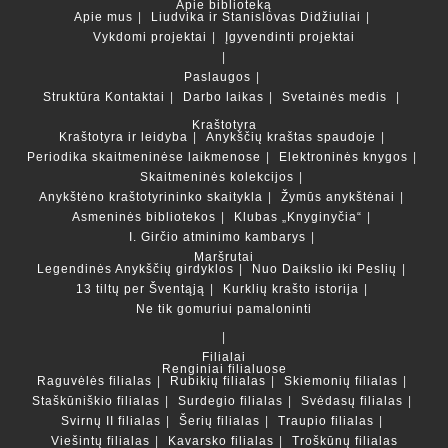
Apie biblioteką
Apie mus
Liudvika ir Stanislovas Didžiuliai
Vykdomi projektai
Įgyvendinti projektai
Paslaugos
Struktūra
Kontaktai
Darbo laikas
Svetainės medis
Kraštotyra
Kraštotyra ir leidyba
Anykščių kraštas spaudoje
Periodika skaitmeninėse laikmenose
Elektroninės knygos
Skaitmeninės kolekcijos
Anykštėno kraštotyrininko skaitykla
Žymūs anykštėnai
Asmeninės bibliotekos
Klubas „Knyginyčia“
I. Girčio atminimo kambarys
Maršrutai
Legendinės Anykščių girdyklos
Nuo Daikslio iki Peslių
13 tiltų per Šventąją
Kurklių krašto istorija
Ne tik gomuriui pamaloninti
Filialai
Renginiai filialuose
Raguvėlės filialas
Rubikių filialas
Skiemonių filialas
Staškūniškio filialas
Surdegio filialas
Svėdasų filialas
Svirnų II filialas
Šerių filialas
Traupio filialas
Viešintų filialas
Kavarsko filialas
Troškūnų filialas