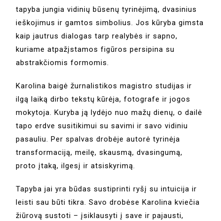
tapyba jungia vidinių būsenų tyrinėjimą, dvasinius
ieškojimus ir gamtos simbolius. Jos kūryba gimsta
kaip jautrus dialogas tarp realybės ir sapno,
kuriame atpažįstamos figūros persipina su
abstrakčiomis formomis.
Karolina baigė žurnalistikos magistro studijas ir
ilgą laiką dirbo tekstų kūrėja, fotografe ir jogos
mokytoja. Kuryba ją lydėjo nuo mažų dienų, o dailė
tapo erdve susitikimui su savimi ir savo vidiniu
pasauliu. Per spalvas drobėje autorė tyrinėja
transformaciją, meilę, skausmą, dvasingumą,
proto įtaką, ilgesį ir atsiskyrimą.
Tapyba jai yra būdas sustiprinti ryšį su intuicija ir
leisti sau būti tikra. Savo drobėse Karolina kviečia
žiūrovą sustoti – įsiklausyti į save ir pajausti,