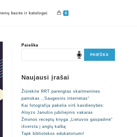
enų bazės ir katalogai
0
Paieška
PAIEŠKA
Naujausi įrašai
Žiūrėkite RRT parengtas skaitmenines
pamokas ,,Saugesnis internetas“
Kai fotografija pakelia virš kasdienybės:
Aloyzo Janušio jubiliejinis vakaras
Žmonos receptų knyga „Lietuvos gaspadinė“
išversta į anglų kalbą
Tapk bibliotekos edukatoriumi!