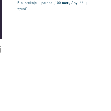
Bibliotekoje – paroda „100 metų Anykščių
vynui“
i