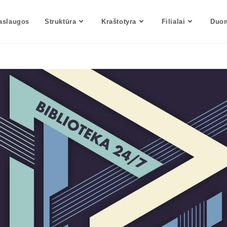
aslaugos
Struktūra
Kraštotyra
Filialai
Duom