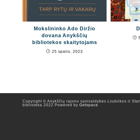
Mokslininko Ado Diržio
D
dovana Anykščių
bibliotekos skaitytojams
25 spalio, 2023
Copyright © Anykščių rajono savivaldybės Liudvikos ir Stan
biblioteka 2022 Powered by
Getspace