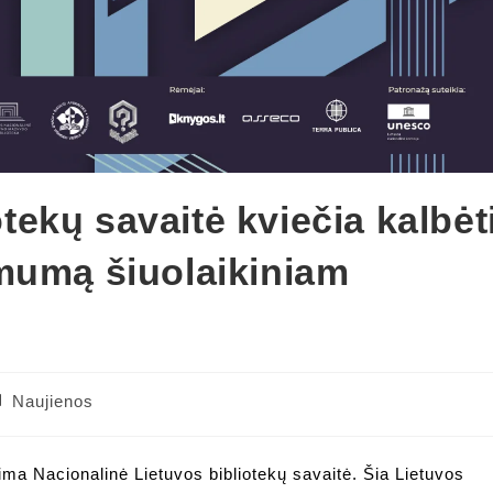
otekų savaitė kviečia kalbėt
mumą šiuolaikiniam
st
Naujienos
tegory:
ima Nacionalinė Lietuvos bibliotekų savaitė. Šia Lietuvos