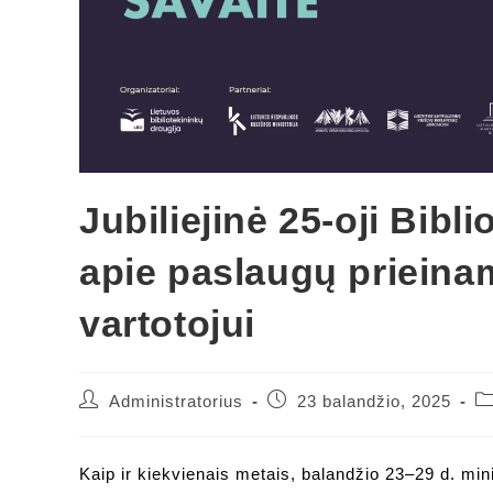
Jubiliejinė 25-oji Bibli
apie paslaugų prieina
vartotojui
Post
Post
Po
Administratorius
23 balandžio, 2025
author:
published:
ca
Kaip ir kiekvienais metais, balandžio 23–29 d. min