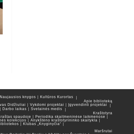
Naujausios knygos
Kultūros Kurortas
Apie biblioteką
vas Didžiuliai
Vykdomi projektai
Įgyvendinti projektai
Darbo laikas
Svetainės medis
Kraštotyra
kraštas spaudoje
Periodika skaitmeninėse laikmenose
nės kolekcijos
Anykštėno kraštotyrininko skaitykla
ibliotekos
Klubas „Knyginyčia“
Maršrutai