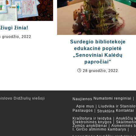
žiugi žinia!
5 gruodžio, 2022
Surdegio bibliotekoje
edukacinė popietė
„Senoviniai Kalėdų
papročiai“
28 gruodžio, 2022
islovo Didžiulių viešoji
Numatomi renginiai
Naujienos
Apie mus
Liudvika ir Stanislo
Paslaugos
Kontaktai
Struktūra
Kraštotyra ir leidyba
Anykščių 
Elektroninės knygos
Skaitmeni
Žymūs anykštėnai
Asmeninės b
I. Girčio atminimo kambarys