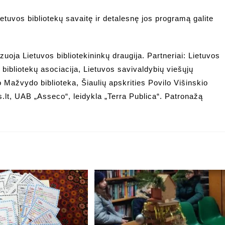
etuvos bibliotekų savaitę ir detalesnę jos programą galite
zuoja Lietuvos bibliotekininkų draugija. Partneriai: Lietuvos
 bibliotekų asociacija, Lietuvos savivaldybių viešųjų
o Mažvydo biblioteka, Šiaulių apskrities Povilo Višinskio
s.lt, UAB „Asseco“, leidykla „Terra Publica“. Patronažą