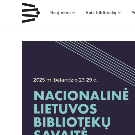
Skip
to
Naujienos
Apie biblioteką
P
content