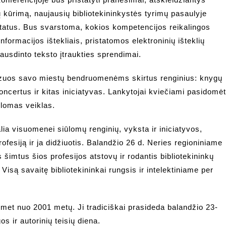
ų kūrimą, naujausių bibliotekininkystės tyrimų pasaulyje
ltatus. Bus svarstoma, kokios kompetencijos reikalingos
nformacijos ištekliais, pristatomos elektroninių išteklių
pausdinto teksto įtraukties sprendimai.
nizuos savo miestų bendruomenėms skirtus renginius: knygų
ncertus ir kitas iniciatyvas. Lankytojai kviečiami pasidomėt
iūlomas veiklas.
lia visuomenei siūlomų renginių, vyksta ir iniciatyvos,
ofesiją ir ja didžiuotis. Balandžio 26 d. Neries regioniniame
 šimtus šios profesijos atstovų ir rodantis bibliotekininkų
są savaitę bibliotekininkai rungsis ir intelektiniame per
smet nuo 2001 metų. Ji tradiciškai prasideda balandžio 23-
 ir autorinių teisių diena.