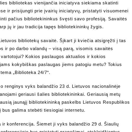
ies bibliotekas vienijančia iniciatyva siekiama skatinti
ir prisijungti prie įvairių iniciatyvų, pristatyti visuomenei
inti pačius bibliotekininkus švęsti savo profesiją. Savaitės
 jų ir jau tradicija tapęs bibliotekininkų žygis.
etuvos bibliotekų savaitė. Šįkart ji kviečia atsigręžti į tas
os ir po darbo valandų – visą parą, visomis savaitės
 vartotojui? Kokios paslaugos aktualios ir kokios
tojams kokybiškas paslaugas jiems patogiu metu? Tokius
 tema „Biblioteka 24/7“.
mo renginys vyks balandžio 23 d. Lietuvos nacionalinėje
ojami geriausi šalies bibliotekininkai. Geriausią metų
riausią jaunąjį bibliotekininką paskelbs Lietuvos Respublikos
 bus galima stebėti tiesiogiai internetu.
ir konferencija. Šiemet ji vyks balandžio 29 d. Šiaulių
Konferencijoje bus pristatyti pranešimai, atskleidžiantys