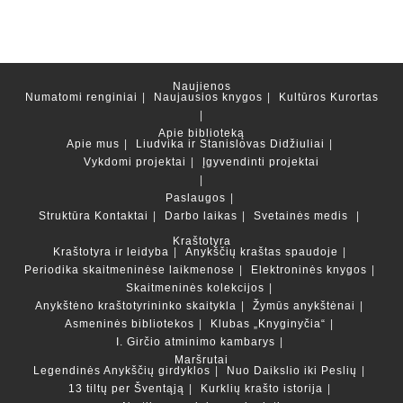
Naujienos
Numatomi renginiai
Naujausios knygos
Kultūros Kurortas
Apie biblioteką
Apie mus
Liudvika ir Stanislovas Didžiuliai
Vykdomi projektai
Įgyvendinti projektai
Paslaugos
Struktūra
Kontaktai
Darbo laikas
Svetainės medis
Kraštotyra
Kraštotyra ir leidyba
Anykščių kraštas spaudoje
Periodika skaitmeninėse laikmenose
Elektroninės knygos
Skaitmeninės kolekcijos
Anykštėno kraštotyrininko skaitykla
Žymūs anykštėnai
Asmeninės bibliotekos
Klubas „Knyginyčia“
I. Girčio atminimo kambarys
Maršrutai
Legendinės Anykščių girdyklos
Nuo Daikslio iki Peslių
13 tiltų per Šventąją
Kurklių krašto istorija