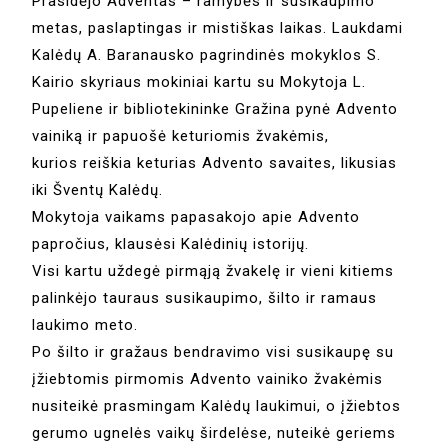
Prasidėjo Adventas – ramybės ir susikaupimo
metas, paslaptingas ir mistiškas laikas. Laukdami
Kalėdų A. Baranausko pagrindinės mokyklos S.
Kairio skyriaus mokiniai kartu su Mokytoja L.
Pupeliene ir bibliotekininke Gražina pynė Advento
vainiką ir papuošė keturiomis žvakėmis,
kurios reiškia keturias Advento savaites, likusias
iki Šventų Kalėdų.
Mokytoja vaikams papasakojo apie Advento
papročius, klausėsi Kalėdinių istorijų.
Visi kartu uždegė pirmąją žvakelę ir vieni kitiems
palinkėjo tauraus susikaupimo, šilto ir ramaus
laukimo meto.
Po šilto ir gražaus bendravimo visi susikaupę su
įžiebtomis pirmomis Advento vainiko žvakėmis
nusiteikė prasmingam Kalėdų laukimui, o įžiebtos
gerumo ugnelės vaikų širdelėse, nuteikė geriems