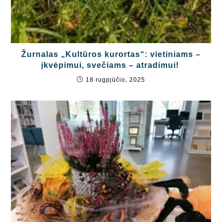
Žurnalas „Kultūros kurortas“: vietiniams –
įkvėpimui, svečiams – atradimui!
18 rugpjūčio, 2025