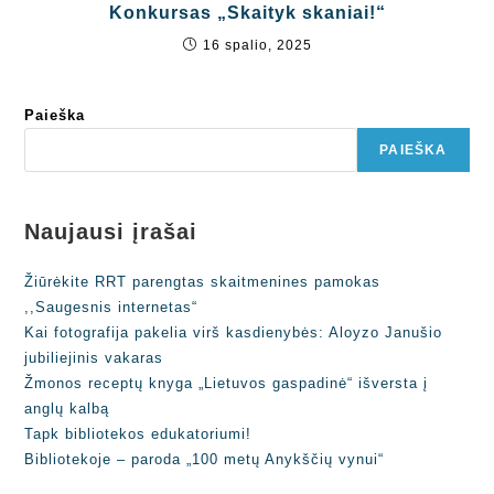
Konkursas „Skaityk skaniai!“
16 spalio, 2025
Paieška
PAIEŠKA
Naujausi įrašai
Žiūrėkite RRT parengtas skaitmenines pamokas
,,Saugesnis internetas“
Kai fotografija pakelia virš kasdienybės: Aloyzo Janušio
jubiliejinis vakaras
Žmonos receptų knyga „Lietuvos gaspadinė“ išversta į
anglų kalbą
Tapk bibliotekos edukatoriumi!
Bibliotekoje – paroda „100 metų Anykščių vynui“