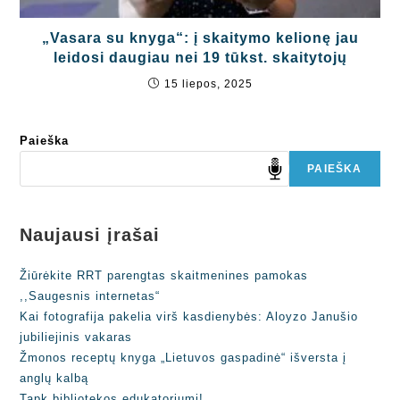
„Vasara su knyga“: į skaitymo kelionę jau
leidosi daugiau nei 19 tūkst. skaitytojų
15 liepos, 2025
Paieška
PAIEŠKA
Naujausi įrašai
Žiūrėkite RRT parengtas skaitmenines pamokas
,,Saugesnis internetas“
Kai fotografija pakelia virš kasdienybės: Aloyzo Janušio
jubiliejinis vakaras
Žmonos receptų knyga „Lietuvos gaspadinė“ išversta į
anglų kalbą
Tapk bibliotekos edukatoriumi!