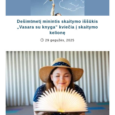
Dešimtmetį minintis skaitymo iššūkis
„Vasara su knyga“ kviečia į skaitymo
kelionę
29 gegužės, 2025