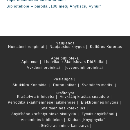
Bibliotekoje – paroda „100 metų Anykščių vynui“
Naujienos
Numatomi renginiai
Naujausios knygos
Kultūros Kurortas
Apie biblioteką
Apie mus
Liudvika ir Stanislovas Didžiuliai
Vykdomi projektai
Įgyvendinti projektai
Paslaugos
Struktūra
Kontaktai
Darbo laikas
Svetainės medis
Kraštotyra
Kraštotyra ir leidyba
Anykščių kraštas spaudoje
Periodika skaitmeninėse laikmenose
Elektroninės knygos
Skaitmeninės kolekcijos
Anykštėno kraštotyrininko skaitykla
Žymūs anykštėnai
Asmeninės bibliotekos
Klubas „Knyginyčia“
I. Girčio atminimo kambarys